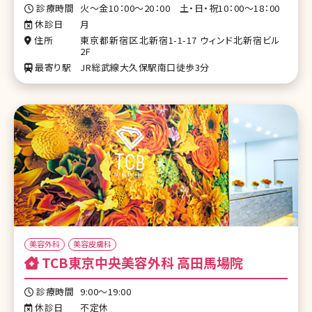
診療時間
火～金10：00～20：00 土・日・祝10：00～18：00
休診日
月
住所
東京都新宿区北新宿1-1-17 ウィンド北新宿ビル
2F
最寄り駅
JR総武線大久保駅南口徒歩3分
美容外科
美容皮膚科
TCB東京中央美容外科 高田馬場院
診療時間
9:00～19:00
休診日
不定休