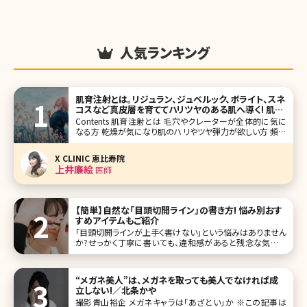
人気ランキング
肌育注射とは。リジュラン、ジュベルック、ボライト、スネ
コスなど真皮層を育ててハリツヤのある肌へ導く! 肌の
お悩みごとに解説
Contents 肌育注射とは 毛穴やクレーターが全体的に気に
なる方 乾燥が気になり肌のハリやツヤ弾力が欲しい方 頻繁
にケアできないので持続重視の方 目元のケアだけピンポイ
ントで行いたい方 まとめ 赤ちゃんのようなもちもちっとした
X CLINIC 恵比寿院
弾力のある柔らかい肌になりたい!一度で
上井廉絵
医師
【簡単】自然な「目頭切開ライン」の書き方! 悩み別おす
すめアイテムもご紹介
「目頭切開ラインが上手く書けない」という悩みはありません
か?せっかく丁寧に書いても、違和感があると残念な気持ち
になってしまいますよね。特に、目頭に「く」の字でラインをい
れている方は要注意です!濃いアイラインで目元を強調させ
るメイクは時代遅れに見えてしまいます。 マスク生活の今、ト
“メガネ美人”は、メガネを取っても美人でなければ成
レンドのア
立しない!／北条かや
撮影青山裕企 メガネキャラは「あざとい」か ※この記事は