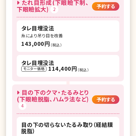
たれ目形成(下眼瞼下制、
予約する
下眼瞼拡大)
2
タレ目埋没法
糸により吊り目を改善
143,000円
（税込）
タレ目埋没法
114,400円
モニター価格
（税込）
目の下のクマ・たるみとり
(下眼瞼脱脂、ハムラ法など)
予約する
4
目の下の切らないたるみ取り（経結膜
脱脂）