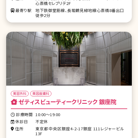
心斎橋セレブリテ2F
最寄り駅
地下鉄御堂筋線、長堀鶴見緑地線心斎橋8番出口
徒歩2分
美容外科
美容皮膚科
ゼティスビューティークリニック 銀座院
診療時間
10:00～19:00
休診日
不定休
住所
東京都中央区銀座4-2-17銀座 111レジャービル
13F