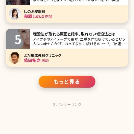
大人女子の憧れですよね。ところが、毛穴レスを目指すあま
り、間違ったケアを行い続けて肌トラブルに見舞われてしまっ
しのぶ皮膚科
たという女性があとを絶ちません。毛穴レスを目指す女性の
蘇原しのぶ
医師
心強い味方、それはピ
埋没法が取れる原因と確率、取れない埋没法とは
アイプチやアイテープで長年、二重を作り続けているという
人はいませんか?「これって永久に続けるの……?」 「結婚が
決まったらどうしよう」「アイプチを一生買い続けるなら、埋没
法で二重にした方が安いのでは?」そんな悩みをお持ちの方
よだ形成外科クリニック
も多いでしょう。でも、二重埋没法はよく取れて元に戻ってし
依田拓之
医師
まうともいいますよ
もっと見る
スポンサーリンク