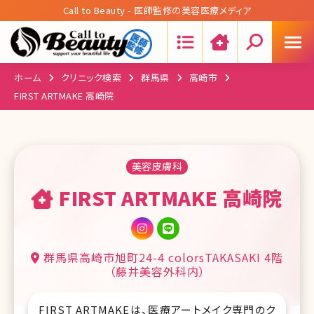
Call to Beauty - 医師監修の美容医療メディア
Search:
ホーム
クリニック検索
群馬県
高崎市
FIRST ARTMAKE ⾼崎院
美容皮膚科
FIRST ARTMAKE ⾼崎院
群⾺県⾼崎市旭町24-4 colorsTAKASAKI 4階
（藤井美容外科内）
FIRST ARTMAKEは、医療アートメイク専門のク