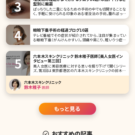
型別に厳選
ぱっちりした二重になるための手術の中でも切開することな
く、手軽に受けられる印象のある埋没法の手術。腫れぼった
いまぶたがイヤで毎朝アイプチやメザイクで二重にしてから
メイクしている人の中には思い切って手術を受けようと考え
ている方も多いのではないでしょうか。切らない埋没法はダウ
眼瞼下垂手術の経過ブログ10選
ンタイムが少ないと言われてい
テレビ番組でその症状が紹介されてから、注目が集まってい
る眼瞼下垂（がんけんかすい）。頭痛や肩こり、軽いうつ症状
やおでこのしわまで、女性にとって気になる症状の原因にも
なると考えられています。日本人の8割が眼瞼下垂になると
も言われている今、「私も眼瞼下垂なのかも?」と悩んでいる
六本木スキンクリニック 鈴木稚子医師【美人女医イン
方は多いのではないでしょう
タビュー第三回】
美人女医に美容医療に対する思いを掘り下げて聞くシリー
ズ、第3回は東京都港区の六本木スキンクリニックの鈴木稚
子（わかこ）院長です。皮膚科、美容皮膚科として東京・用賀
に開業して六本木に移転、ひどくなったニキビ治療を得意と
六本木スキンクリニック
し、独自にブレンドした薬剤も使用しているとのこと。 医師を
鈴木稚子
医師
目指した経緯、美容に対す
もっと見る
おすすめの記事