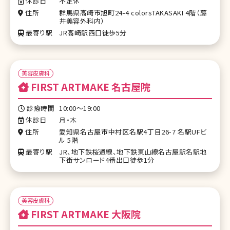
休診日
不定休
住所
群⾺県⾼崎市旭町24-4 colorsTAKASAKI 4階（藤
井美容外科内）
最寄り駅
JR⾼崎駅⻄⼝徒歩5分
美容皮膚科
FIRST ARTMAKE 名古屋院
診療時間
10:00〜19:00
休診日
月・木
住所
愛知県名古屋市中村区名駅4丁目26-7 名駅UFビ
ル 5階
最寄り駅
JR、地下鉄桜通線、地下鉄東山線名古屋駅名駅地
下街サンロード4番出口徒歩1分
美容皮膚科
FIRST ARTMAKE 大阪院