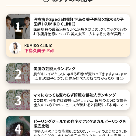
医療痩身Special対談! 下島久美子医師✕鈴木るり子
医師（KUMIKO CLINIC）
医療痩身の最新治療GLP-1治療をはじめ、クリニックで行わ
れる痩身治療について、美人女医二人による対談が実現! 今
や痩身機器治療の要となるクールスカルプティングをいち早
く取り入れ、痩身治療全般に造詣が深い、東京都千代田区有
KUMIKO CLINIC
楽町にあるKUMIKO CLINICの下島久美子院長先生と鈴木る
下島久美子
医師
り子先生に最
美肌の芸能人ランキング
肌がキレイだと、人に与える印象が変わってきますよね。また
は、肌の調子1つで、自信が持てたり持てなかったり。肌は女
性にとって、目や鼻などのパーツよりも重要なポイントかもし
れません。 そこで、美肌を保つ美意識を高めるために、羨まし
いほどの美肌をもった女性芸能人をまとめてみました!ランキ
ママになっても変わらず綺麗な芸能人ランキング
ング形式に
ここ数年、芸能界は結婚・出産ラッシュ。毎月のように女性芸
能人のおめでたいニュースが流れると同時に、「本当にママ
になったの!?」と思わせるようなスタイルや以前と変わらない
美しさで舞い戻ってきたというニュースも多いですね。 そこで
今回は「本当に出産した?」「子どもがいるなんて思えない!」、
ピーリングジェルでの自宅ケアとケミカルピーリングを
ママにな
徹底比較
博多人形のような陶器肌になりたい……。そのようなとき、あ
なたならどうしますか?毛穴の目立たないつるすべ素肌は、