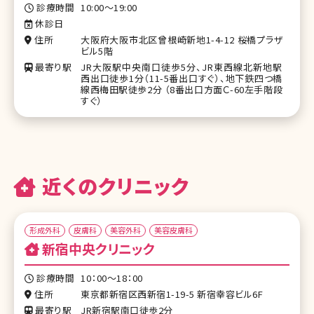
診療時間
10:00〜19:00
休診日
住所
大阪府大阪市北区曾根崎新地1-4-12 桜橋プラザ
ビル5階
最寄り駅
JR大阪駅中央南口徒歩5分、JR東西線北新地駅
西出口徒歩1分（11-5番出口すぐ）、地下鉄四つ橋
線西梅田駅徒歩2分 （8番出口方面Ｃ-60左手階段
すぐ）
近くのクリニック
形成外科
皮膚科
美容外科
美容皮膚科
新宿中央クリニック
診療時間
10：00～18：00
住所
東京都新宿区西新宿1-19-5 新宿幸容ビル6F
最寄り駅
JR新宿駅南口徒歩2分