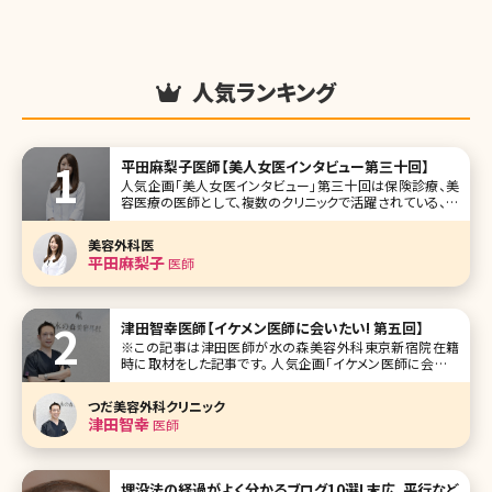
人気ランキング
平田麻梨子医師【美人女医インタビュー第三十回】
人気企画「美人女医インタビュー」第三十回は保険診療、美
容医療の医師として、複数のクリニックで活躍されている、平
田麻梨子（ひらた まりこ）先生です。 頭の良さ、透き通る様な
美肌、華のある雰囲気など美人女医を絵に描いたような平
美容外科医
田先生。ご自身で経験されたすべての美容治療や愛用してい
平田麻梨子
医師
る具体的なスキンケ
津田智幸医師【イケメン医師に会いたい! 第五回】
※この記事は津田医師が水の森美容外科東京新宿院在籍
時に取材をした記事です。 人気企画「イケメン医師に会いた
い!」第五回は全国に4院を展開する水の森美容外科東京新
宿院の津田智幸(つだ ともゆき)院長です。 笑顔が優しい津
つだ美容外科クリニック
田院長。医師として憧れているお父様のことや患者様への思
津田智幸
医師
いを語ってもらいました。
埋没法の経過がよく分かるブログ10選! 末広、平行など