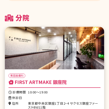
分院
美容皮膚科
FIRST ARTMAKE 銀座院
診療時間
10:00〜19:00
休診日
住所
東京都中央区銀座1丁⽬2−4 サクセス銀座ファー
ストBld11階