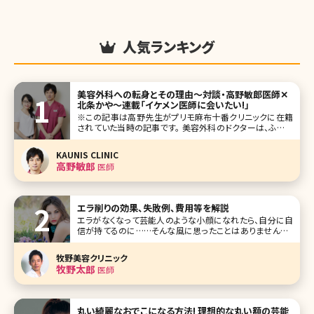
人気ランキング
美容外科への転身とその理由〜対談・高野敏郎医師✕
北条かや〜連載「イケメン医師に会いたい!」
※この記事は高野先生がプリモ麻布十番クリニックに在籍
されていた当時の記事です。 美容外科のドクターは、ふだん
何を考えているのだろう。CMに出てくる先生たちは、爽やか
な笑顔で私たちを迎えてくれるけど、実際に何を思って働い
KAUNIS CLINIC
ているのか、本当のところは見えてこない。これまでのキャリ
高野敏郎
医師
アや、大切にしている理念
エラ削りの効果、失敗例、費用等を解説
エラがなくなって芸能人のような小顔になれたら、自分に自
信が持てるのに……そんな風に思ったことはありませんか?
エラが張っているとそれだけで顔が大きく見え、全体的にゴ
ツゴツとした印象を与えてしまいます。でも、できればエラを
牧野美容クリニック
削りたいけれど、骨に手を加える勇気が出ないという方も多
牧野太郎
医師
いでしょう。今回はそんな方
丸い綺麗なおでこになる方法! 理想的な丸い額の芸能