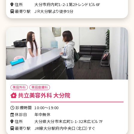
住所
大分市府内町1-2-1第2トレンドビル6F
最寄り駅
ＪＲ大分駅より徒歩5分
美容外科
美容皮膚科
共立美容外科 大分院
診療時間
10:00～19:00
休診日
年中無休
住所
大分県大分市末広町1-1-32末広ビル7F
最寄り駅
JR線大分駅府内中央口（北口）すぐ