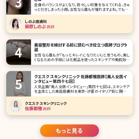
全身のバランスがよくなり、若々しい印象を与えてくれる、きゅ
っと引きしまった小顔。女性なら誰もが憧れますよね。でも、リ
ンパマッサージやむくみ予防のケアを続けているのに、なか
なか顔が痩せないという方も多いのではないでしょうか。中
しのぶ皮膚科
には「痩せているけれど、顔には脂肪がついている」という方
蘇原しのぶ
医師
もいるかもしれません
美容整形を検討する前に読むべき役立つ医師ブログ9
選
女性なら誰もが「もっとキレイになりたい!」と思うもの。美し
くなるための手段には化粧品を使ったスキンケアや美肌効果
の期待できるサプリメントなどいろいろありますが、こうした
手段と一線を画した効果が期待できるのが美容整形・美容
医療の施術です。 美しくなるための最終手段といってもいい
クエスク スキンクリニック 佐藤都雅医師【美人女医イ
美容医療で
ンタビュー第四十七回】
人気企画「美人女医インタビュー」第四十七回は、スキンケア
を主体とした美容皮膚科を東京・汐留のイタリア街に開院し
た「クエスクスキンクリニック」の佐藤都雅（さとうみやか）院
長です。 美肌に良いとされるものは数あれど、佐藤先生イチ
クエスク スキンクリニック
オシが、レチノール。こだわり抜いて開発し、自身のクリニック
佐藤都雅
医師
でドクター
もっと見る