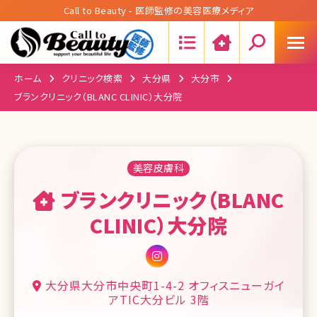
Call to Beauty - 医師監修の美容医療メディア
Search:
ホーム
クリニック検索
大分県
大分市
ブランクリニック（BLANC CLINIC）大分院
美容皮膚科
ブランクリニック（BLANC
CLINIC）大分院
大分県大分市中央町1-4-2 オフィスニューガイ
アTIC大分ビル 3階