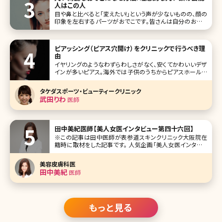
人はこの人
目や鼻と比べると「変えたい!」という声が少ないものの、顔の
印象を左右するパーツがおでこです。皆さんは自分のおでこ
に満足していますか?美容大国・韓国ではおでこの美しさが
重要視されていて、芸能人でもおでこの整形をしている人が
少なく
ピアッシング（ピアス穴開け）をクリニックで行うべき理
由
イヤリングのようなわずらわしさがなく、安くてかわいいデザ
インが多いピアス。海外では子供のうちからピアスホールを
開けておしゃれを楽しむ習慣がありますが、日本では高校生
くらいで初めてピアッシングをする人が多いようです。自分で
タケダスポーツ・ビューティークリニック
できる器具も売られていますが、安全性を考えると美容外
武田りわ
医師
科・美容皮膚科でピアッシング
田中美紀医師【美人女医インタビュー第四十六回】
※この記事は田中医師が表参道スキンクリニック大阪院在
籍時に取材をした記事です。 人気企画「美人女医インタビュ
ー」第四十六回は、東京表参道、名古屋、大阪、沖縄に展開し
ている、表参道スキンクリニック大阪院の田中美紀（たなか
美容皮膚科医
みき）先生です。 中学時代に通った皮膚科で美容治療をやっ
田中美紀
医師
ていて、それに感銘
もっと見る