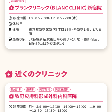
美容皮膚科
ブランクリニック（BLANC CLINIC）新宿院
診療時間
10:00～20:00、12:00～22:00（水）
休診日
住所
東京都新宿区新宿3丁目17番4号新宿レミナビル8
階
最寄り駅
JR各線新宿駅東口から徒歩4分、地下鉄新宿三丁
目駅B6出口から徒歩1分
近くのクリニック
形成外科
皮膚科
美容外科
美容皮膚科
牧野皮膚科形成外科内科医院
診療時間
月～金9：00～12：30 14：00～18：00 土9：00
～12：30 13：30～15：00