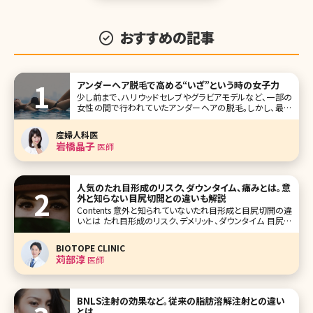
おすすめの記事
アンダーヘア脱毛で高める“いざ”という時の女子力
少し前まで、ハリウッドセレブやグラビアモデルなど、一部の
女性の間で行われていたアンダーヘアの脱毛。しかし、最近
では一般の女性の間でもVIO脱毛と呼ばれるデリケートゾー
ンを含めたアンダーヘアの脱毛を考える人が増えています。
産婦人科医
実際に施術を受けた人からは「快適すぎる!」という声も。ここ
岩橋晶子
医師
でもはや女性の新しい常
人気のたれ目形成のリスク、ダウンタイム、痛みとは。意
外と知らない目尻切開との違いも解説
Contents 意外と知られていないたれ目形成と目尻切開の違
いとは たれ目形成のリスク、デメリット、ダウンタイム 目尻切
開のリスク、デメリット、ダウンタイム たれ目形成と併用する
と良い施術 まとめ 【監修医師からのワンポイント】たれ目形
BIOTOPE CLINIC
成は当院でもよく行っている手術です
苅部淳
医師
BNLS注射の効果など。従来の脂肪溶解注射との違い
とは