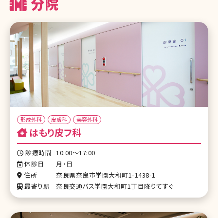
分院
形成外科
皮膚科
美容外科
はもり皮フ科
診療時間
10:00～17:00
休診日
月・日
住所
奈良県奈良市学園大和町1-1438-1
最寄り駅
奈良交通バス学園大和町1丁目降りてすぐ