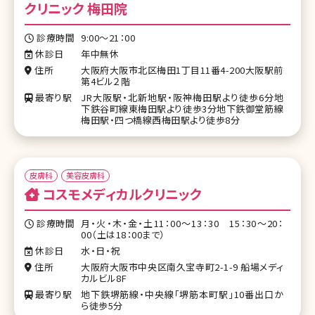
クリニック 梅田院
診療時間
9:00～21：00
休診日
年中無休
住所
大阪府大阪市北区梅田1丁目11番4-200大阪駅前
第4ビル２階
最寄り駅
JR大阪駅・北新地駅・阪神梅田駅より徒歩6分地
下鉄谷町線東梅田駅より徒歩3分地下鉄御堂筋線
梅田駅・四つ橋線西梅田駅より徒歩8分
皮膚科
美容皮膚科
コスモメディカルクリニック
診療時間
月・火・木・金・土11：00～13：30 15：30～20：
00（土は18：00まで）
休診日
水・日・祝
住所
大阪府大阪市中央区南久宝寺町2-1-9 船場メディ
カルビル8F
最寄り駅
地下鉄堺筋線・中央線「堺筋本町駅」10番出口か
ら徒歩5分