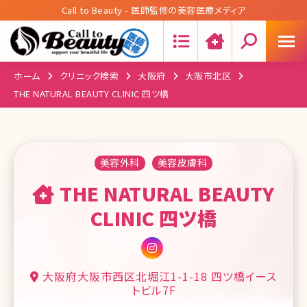
Call to Beauty - 医師監修の美容医療メディア
Search:
ホーム
クリニック検索
大阪府
大阪市北区
THE NATURAL BEAUTY CLINIC 四ツ橋
美容外科
美容皮膚科
THE NATURAL BEAUTY
CLINIC 四ツ橋
大阪府大阪市西区北堀江1-1-18 四ツ橋イース
トビル7F