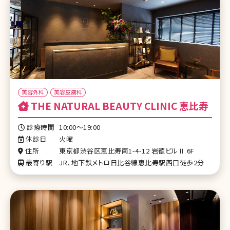
美容外科
美容皮膚科
THE NATURAL BEAUTY CLINIC 恵比寿
診療時間
10:00～19:00
休診日
火曜
住所
東京都渋谷区恵比寿南1-4-12 岩徳ビルⅡ 6F
最寄り駅
JR、地下鉄メトロ日比谷線恵比寿駅西口徒歩2分