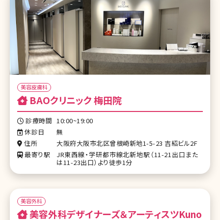
美容皮膚科
BAOクリニック 梅田院
診療時間
10:00~19:00
休診日
無
住所
大阪府大阪市北区曾根崎新地1-5-23 吉紹ビル2F
最寄り駅
JR東西線・学研都市線北新地駅（11-21出口また
は11-23出口）より徒歩1分
美容外科
美容外科デザイナーズ＆アーティスツKuno