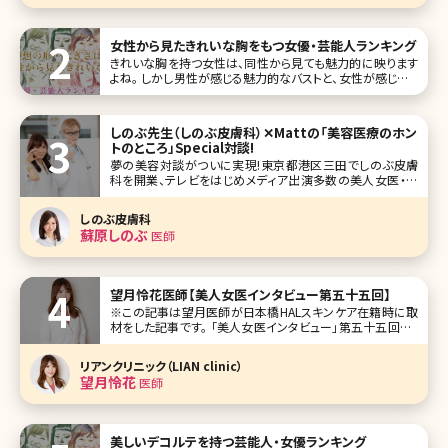
女性から見たきれいな胸をもつ女優・芸能人ランキング
きれいな胸を持つ女性は、同性から見ても魅力的に映ります
よね。 しかし男性が感じる魅力的なバストと、女性が感じるき
れいな胸は異なります。 今回は女性から見て美しいと感じる
バストにスポットを当てました。 女優・芸能人から選んだ10人
を、ランキング形式でご紹介します。 1位田中みな実
しのぶ先生（しのぶ皮膚科）✕Mattの「美容医療のホン
トのところ」Special対談!
夢の美容対談がついに実現!東京都港区三田でしのぶ皮膚
科を開業、テレビをはじめメディア出演多数の美人女医・蘇
原しのぶ先生と『踊る！さんま御殿!!』『行列のできる法律の相
談所』などの出演で話題、モデル・アーティストのMatt氏が美
しのぶ皮膚科
容について縦横無尽に語り尽くします! ブレイク前からしのぶ
蘇原しのぶ
医師
皮膚科で
望月怜花医師【美人女医インタビュー第五十五回】
※この記事は望月医師が日本橋HALスキンケア在籍時に取
材をした記事です。 「美人女医インタビュー」第五十五回は、
東京人形町駅からすぐの日本橋HALスキンケアの望月怜花
（もちづき れいか）先生です。 日本橋HALスキンケアは、歯科
リアンクリニック（LIAN clinic）
クリニック経営の医療法人が母体で、その美容皮膚科部門と
望月怜花
医師
して開院されま
美しいデコルテを持つ芸能人・女優ランキング