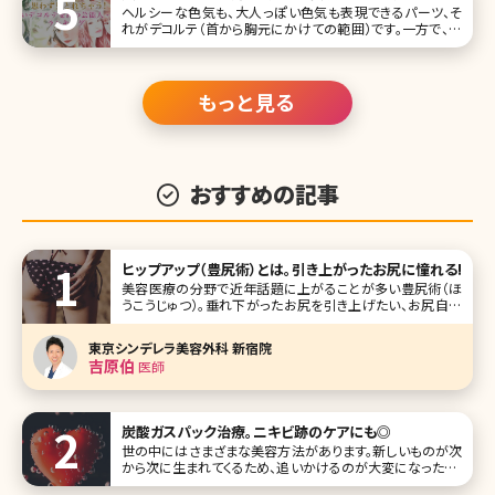
ヘルシーな色気も、大人っぽい色気も表現できるパーツ、そ
れがデコルテ（首から胸元にかけての範囲）です。一方で、エ
イジングサインが目立ちやすいという、あまり嬉しくない特徴
も。今回は美しいデコルテを持つ芸能人・女優さんをランキン
グにしました。 1位田中みな実 #田中みな実 さん♡インタビ
ュー掲載
もっと見る
おすすめの記事
ヒップアップ（豊尻術）とは。引き上がったお尻に憧れる!
美容医療の分野で近年話題に上がることが多い豊尻術（ほ
うこうじゅつ）。垂れ下がったお尻を引き上げたい、お尻自体
を大きくしたい、お尻の形をよくしたいなどのお悩みに対して
豊尻術を行います。 本記事では豊尻術を検討している方に
東京シンデレラ美容外科 新宿院
おいて最も悩みが深いであろうお尻が垂れ下がってしまう原
吉原伯
医師
因について解説した上で
炭酸ガスパック治療。ニキビ跡のケアにも◎
世の中にはさまざまな美容方法があります。新しいものが次
から次に生まれてくるため、追いかけるのが大変になったり、
どんなものが本当に効果があるのかわからなくなってきたり