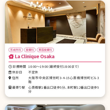
形成外科
皮膚科
美容皮膚科
La Clinique Osaka
診療時間
10:00～19:00（最終受付18:00まで）
休診日
不定休
住所
大阪市中央区博労町3-4-15心斎橋博労町ビル3
階
最寄り駅
心斎橋駅1番出口徒歩5分、本町駅12番出口徒歩5
分