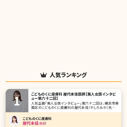
人気ランキング
こどものくに皮膚科 屋代未佳医師【美人女医インタビ
ュー第六十二回】
人気企画「美人女医インタビュー」第六十二回は、横浜市青
葉区のこどものくに皮膚科の屋代未佳（やしろみか）先生で
す。 2000年開院の「こどものくに皮膚科」は、地域に密着した
診療で長年多くの患者さんに愛されてきました。皮膚科専門
こどものくに皮膚科
医で、美肌が印象的な屋代先生は、幼少期にアトピー性皮膚
屋代未佳
医師
炎や肌荒れに悩