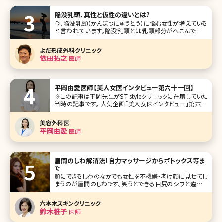
するほどです。 今回はそのなかから、「炭酸ガスパック」を取り
上げます。その効果はニキビ跡を始め、美肌やアンチエイジ
陥没乳頭、真性と仮性の違いとは?
ングのためのさまざま
今、陥没乳頭（かんぼつにゅうとう）に悩む女性が増えている
と言われています。陥没乳頭とは乳頭部分がへこんでいた
り、平らだったりする状態のこと。見た目が不自然でコンプレ
ックスを抱きやすいというだけではなく、そのままにしておく
よだ形成外科クリニック
と将来的に授乳ができない可能性も出てきます。ここでは陥
依田拓之
医師
没乳頭の症状と真性、仮性の
平岡由愛医師【美人女医インタビュー第六十一回】
※この記事は平岡先生がS.T styleクリニックに在籍していた
当時の記事です。 人気企画「美人女医インタビュー」第六十
一回は、東京・麹町のS.T styleクリニックの平岡由愛（ひらお
かゆま）先生です。 S.T styleクリニックは脂肪吸引、脂肪注入
美容外科医
を得意としていて、女性特有のお悩みに
平岡由愛
医師
眉間のしわ解消法! 自力マッサージからボトックス等ま
で
顔にできるしわのなかでも女性を不機嫌・老け顔に見せてし
まうのが眉間のしわです。笑うとできる目尻のシワと違って
眉間のしわは「いつも怒っている人」というネガティブな印象
を与えてしまい、ハッピーなできごとも遠ざかってしまうかも
六本木スキンクリニック
しれません。では眉間のしわを解消・予防するにはどうしたら
鈴木稚子
医師
いいのでしょうか。 目