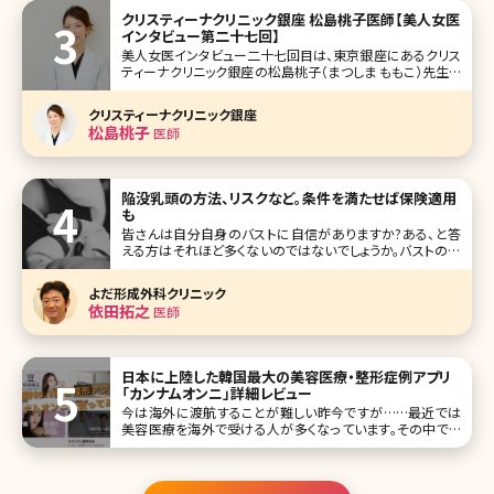
クリスティーナクリニック銀座 松島桃子医師【美人女医
インタビュー第二十七回】
美人女医インタビュー二十七回目は、東京銀座にあるクリス
ティーナクリニック銀座の松島桃子（まつしま ももこ）先生で
す。 2018年6月オープンのクリニックの院長に就任された松
島先生は、元々は総合病院で麻酔を担当されていました。あ
クリスティーナクリニック銀座
るとき、ご自身も美容医療を経験したことがきっかけで、その
松島桃子
医師
虜になり、麻酔科
陥没乳頭の方法、リスクなど。条件を満たせば保険適用
も
皆さんは自分自身のバストに自信がありますか?ある、と答
える方はそれほど多くないのではないでしょうか。バストの大
きさやハリ、乳頭部分の色など、バストに関する悩みは意外
に多いもの。そのなかでも人に相談しづらいのが、陥没乳頭
よだ形成外科クリニック
（かんぼつにゅうとう）です。陥没乳頭とはその名の通り、乳首
依田拓之
医師
がへこんで内側に入って
日本に上陸した韓国最大の美容医療・整形症例アプリ
「カンナムオンニ」詳細レビュー
今は海外に渡航することが難しい昨今ですが……最近では
美容医療を海外で受ける人が多くなっています。その中でも
最も人気の渡航先として「韓国」が挙げられます。韓国は美容
大国と言われ、若い男女の間ではK-POPも流行し、韓国のフ
ァッションや美容を参考にする人が急増しています。 そして韓