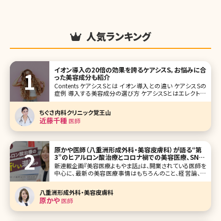
人気ランキング
イオン導入の20倍の効果を誇るケアシスS。お悩みに合
った美容成分も紹介
Contents ケアシスSとは イオン導入との違い ケアシスSの
症例 導入する美容成分の選び方 ケアシスSとはエレクトロ
ポレーションという美容成分を導入する施術です。 似たよう
な導入の施術だとイオン導入がありますが、ケアシスSはそ
ちぐさ内科クリニック覚王山
の20倍もの高い効果があると言われています。
近藤千種
医師
原かや医師（八重洲形成外科・美容皮膚科）が語る“第
3”のヒアルロン酸治療とコロナ禍での美容医療、SNS
論など
新連載企画『美容医療よもやま話』は、開業されている医師を
中心に、最新の美容医療事情はもちろんのこと、経営論、医
師論、SNS論、美容論など、メディアなどでもあまり話す機会
のない視点のインタビューにしています。激変する美容医療
八重洲形成外科・美容皮膚科
業界で、普段どんなことを考えて診療しているのか、患者側
原かや
医師
からの視点ではなかなか