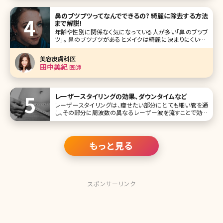
鼻のブツブツってなんでできるの? 綺麗に除去する方法
まで解説!
年齢や性別に関係なく気になっている人が多い「鼻のブツブ
ツ」。 鼻のブツブツがあるとメイクは綺麗に決まりにくいし、
なんだか清潔感に欠ける印象に。そして鼻は顔の中心部分
なので他人から目につきやすく、接近戦では特に目立ってし
美容皮膚科医
まいます。 そんなみんなのお悩みである鼻のブツブツを綺麗
田中美紀
医師
にするための正
レーザースタイリングの効果、ダウンタイムなど
レーザースタイリングは、痩せたい部分にとても細い管を通
し、その部分に周波数の異なるレーザー波を流すことで効率
的に痩せることができる脂肪溶解施術です。 私たちの体の中
にはさまざまな細胞があります。その中でも肥満に関係して
いるのが脂肪細胞です。
もっと見る
スポンサーリンク