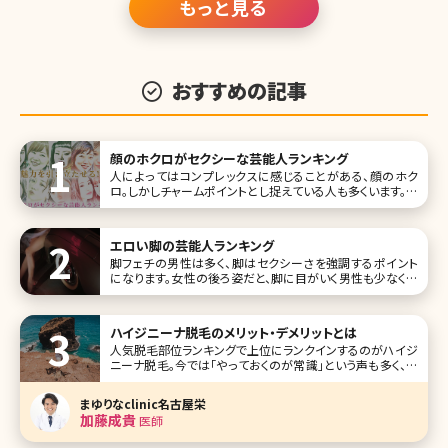
国で施術
もっと見る
おすすめの記事
顔のホクロがセクシーな芸能人ランキング
人によってはコンプレックスに感じることがある、顔のホク
ロ。しかしチャームポイントとし捉えている人も多くいます。ホ
クロがあることで、他人にはより魅力的に映ったり、セクシー
に見えたり……。なかには、ホクロに憧れを抱き、メイクで描
き足す人まで!ここでは、ホクロがセクシーな女性芸能人をお
エロい脚の芸能人ランキング
届けします。
脚フェチの男性は多く、脚はセクシーさを強調するポイント
になります。女性の後ろ姿だと、脚に目がいく男性も少なくな
いでしょう。そこで今回は、エロい脚を持つ女性芸能人をラン
キング形式でご紹介していきます。 第1位深田恭子 深田恭子
さ
ハイジニーナ脱毛のメリット・デメリットとは
人気脱毛部位ランキングで上位にランクインするのがハイジ
ニーナ脱毛。今では「やっておくのが常識」という声も多く、ハ
イジニーナ脱毛に興味を持つ人が増えているといいます。 こ
こでは、ハイジニーナ脱毛についてよく知らないという人のた
まゆりなclinic名古屋栄
めに、ハイジニーナ脱毛の基本情報のほか、やっておくことの
加藤成貴
医師
メリット、どこで受