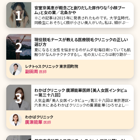
安室奈美恵が概念ごと創りだした罪作りな「小顔ブー
ム」と女の業／北条かや
※この記事は2015年に発表されたものです。 大学生時代、
同級生におそろしく顔が小さい美人がいた。私は、頬がぷっく
りとして顔が大きいのがコンプレックスだったので、その子を
見るたび、心のなかで嫉妬とも羨望ともつかぬ炎が燃え上
がるような思いがした。ネットで「小顔」と検索すれば、「小顔
現役脱毛ナースが教える医療脱毛クリニックの正しい
になる方法」「小顔
選び方
夏になると女性を悩ませるのがムダ毛!毎日剃っていても肌
触りがなんかチクチクするし、 毛の太いところは剃り跡が目
立って黒いツブツブが……。 ちゃんと処理しているのにお肌
が綺麗に見えなくて恥ずかしいと感じたことがある人も多い
レナトゥスクリニック 東京田町院
のではないでしょうか? また、最近では男性も脱毛をしている
副田周
医師
方が増えて
わかばクリニック 廣瀬能華医師【美人女医インタビュ
ー第三十八回】
人気企画「美人女医インタビュー」第三十八回は東京港区・
六本木にあるわかばクリニックの廣瀬能華（ひろせよしか）
医師です。 研修後、3年間救急医療の現場を経験をし、救急
学会では優秀な医師におくられる『WADA AWARD』を受賞。
わかばクリニック
分子整合栄養医学に精通し、内面からの美容を重視していま
廣瀬能華
医師
す。 美容医