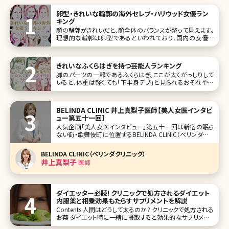
卵型・きれいな輪郭の海外セレブ・ハリウッド女優ラン
キング
顔の輪郭がきれいだと、顔全体のバランスが整って見えます。
理想的な輪郭は卵型であるといわれており、国内の女優さ
んの中にもきれいな卵型の輪郭を持った方が大勢存在して
います。では、海外の女優さんではどうなのでしょうか?それで
は、きれいな輪郭トップ10、海外セレブ女優版をご紹介するこ
きれいなふくらはぎを持つ芸能人ランキング
とにしましょう。
脚のパーツの一部であるふくらはぎ。ここが太くがっしりして
いると、体重は軽くても「下半身デブ」と見られるおそれや全
体のバランスがなんとなく悪くなってしまいます。その他に
も、ふくらはぎといえば浮腫みやすい部分でもあるので、美脚
を目指す方ならいつも気にしていたいところです。 今回は美
BELINDA CLINIC 井上真梨子医師【美人女医インタビ
しく細いだけでは
ュー第五十一回】
人気企画「美人女医インタビュー」第五十一回は新宿の眠ら
ない街・歌舞伎町に位置するBELINDA CLINIC（ベリンダクリ
ニック）の井上真梨子（いのうえ まりこ）医師です。 美容外科
メニューが豊富なBELINDA CLINIC。外科系クリニックで院長
BELINDA CLINIC（ベリンダクリニック）
=女性医師自身がメインで施術を対応するクリニ
井上真梨子
医師
ダイエッター必読! クリニックで処方されるダイエット
内服薬と相乗効果もたらすサプリメントを解説
Contents 人間はどうして太るのか? クリニックで処方される
お薬 ダイエット時に一緒に摂取すると効果的なサプリメント
おわりに ふと鏡を見ると、ぽっこりでたお腹、ムチムチな二の