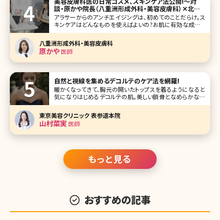
美容皮膚科医の日常コスメ、スキンケア法公開!〜対
談・原かや院長（八重洲形成外科・美容皮膚科）✕北条
かや〜
アラサーからのアンチエイジングは、初めてのことだらけ。ス
キンケアはどんなものを使えばよいの?お肌に有効な成分っ
て?美容皮膚科医の原かや先生に、北条かやが質問をぶつけ
るインタビュー、第3弾では女医さんが実際に使っているスキ
八重洲形成外科・美容皮膚科
ンケア化粧品が明らかに!読めば絶対ためになるシリーズ、
原かや
医師
いよいよ最終回です。
自然と視線を集めるデコルテのケア法を網羅!
暖かくなってきて、胸元の開いたトップスを着るようになると
気になりはじめるデコルテの肌。美しい鎖骨となめらかな白
い肌は女性らしさの象徴でもあり、意外と男性の目がいくポ
イントでもあります。ここで本格的な夏が始まる前にデコルテ
東京美容クリニック 表参道本院
のケア方法について考えてみましょう。 【監修医師からのワン
山村菜実
医師
ポイント
もっと見る
おすすめの記事