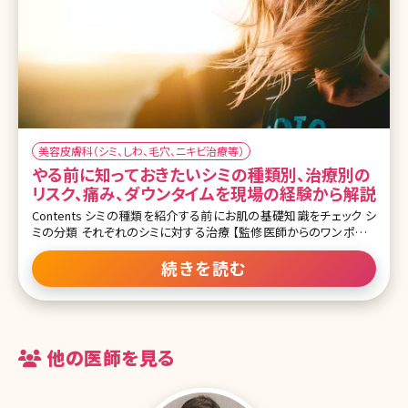
美容皮膚科（シミ、しわ、毛穴、ニキビ治療等）
やる前に知っておきたいシミの種類別、治療別の
リスク、痛み、ダウンタイムを現場の経験から解説
Contents シミの種類を紹介する前にお肌の基礎知識をチェック シ
ミの分類 それぞれのシミに対する治療 【監修医師からのワンポイン
ト】シミ治療は美容皮膚科で良く行われる治療です。しかし安易な治
療で思わぬ副反応を経験することも。大切なのは一つ一つのしみの
続きを読む
種類を見極め、それに合った治療を選ぶことです。しみに似た悪性腫
瘍もあり治療前の診断には細心の注意が必要です。
他の医師を見る