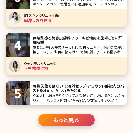
は? ダーマペンで使用される追加薬剤 ダーマペンのリスク
ダーマペンの治療の流れ ダーマペンの治療中の痛み ダー
マペンのダウンタイム ダーマペンの施術間隔 ダーマペンの
STスキンクリニック青山
治療回数 おわりに 最近よ
田澤しおり
医師
保険診療と美容皮膚科でのニキビ治療を施術ごとに詳
細解説
筆者は現役の美容ナースとして、日々ニキビに悩む患者様と
接しています。お肌の悩みは年代や肌質によって多種多様に
存在しており、そのお肌悩みで精神的に辛くなったり落ち込
んだりする方も少なくありません。 その中でも、「ニキビ（尋常
ウェンデルクリニック
性ざ瘡）」は思春期の方から30〜50代まで日本人の90%以
下里柚季
医師
上が経験し、男
豊胸失敗ではない!? 海外セレブ・ハリウッド芸能人のバ
ストBefore-Afterをたどる
ウエストはほっそりくびれていて、足も細いのに胸だけはふっ
くら……。ハリウッドセレブや芸能人の女性に多いスタイルで
すが、実はその多くが豊胸手術で美しいバストをキープしてい
ると言われています。しかし、豊胸手術の後にトラブルが起こ
るのはセレブも一般人
もっと見る