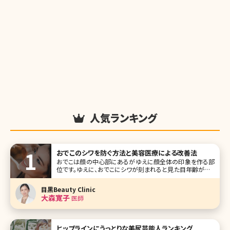
人気ランキング
おでこのシワを防ぐ方法と美容医療による改善法
おでこは顔の中心部にあるがゆえに顔全体の印象を作る部
位です。ゆえに、おでこにシワが刻まれると見た目年齢が高く
なる印象を与えてしまいます。 おでこのシワは加齢によって
起こるスキントラブルの一種ですが、日常生活における生活
目黒Beauty Clinic
習慣にもシワが増える原因が隠れています。 本記事ではお
大森寛子
医師
でこのシワができ
ヒップラインにうっとりな美尻芸能人ランキング