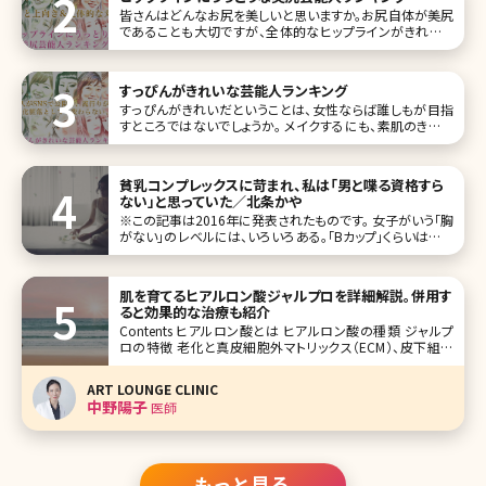
皆さんはどんなお尻を美しいと思いますか。お尻自体が美尻
であることも大切ですが、全体的なヒップラインがきれいで
あることも忘れてはいけないポイント。 日本人の尻回りは欧
米の人と比べ、骨盤の位置がやや後ろで、筋肉の発達度が弱
いため、垂れやすくぺったんこなお尻が多いと言われていま
すっぴんがきれいな芸能人ランキング
す。 しかし男性が魅
すっぴんがきれいだということは、女性ならば誰しもが目指
すところではないでしょうか。 メイクするにも、素肌のきれい
さは大きな影響を与えますので、前提としてもそこはしっかり
とケアしておきたいものです。 近年では芸能人のすっぴん画
像もよく公開されていますが、今回はその中でもすっぴんが
貧乳コンプレックスに苛まれ、私は「男と喋る資格すら
きれいな芸能人をラ
ない」と思っていた／北条かや
※この記事は2016年に発表されたものです。 女子がいう「胸
がない」のレベルには、いろいろある。「Bカップ」くらいはある
のに、「あたしなんて全然、胸ないから」とのたまう女子もいれ
ば、（聞かれてもないのに答えるが）私のように「Aカップ以
下、もし
肌を育てるヒアルロン酸ジャルプロを詳細解説。併用す
ると効果的な治療も紹介
Contents ヒアルロン酸とは ヒアルロン酸の種類 ジャルプ
ロの特徴 老化と真皮細胞外マトリックス（ECM）、皮下組織
のリガメントのお話 ジャルプロに似ている施術、組み合わせ
たい施術 【監修医師からのワンポイント】ジャルプロをはじ
ART LOUNGE CLINIC
めとしたECM製剤で真皮を日頃からケアして
中野陽子
医師
もっと見る