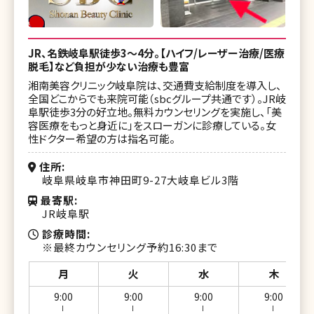
JR、名鉄岐阜駅徒歩3〜4分。【ハイフ/レーザー治療/医療
脱毛】など負担が少ない治療も豊富
湘南美容クリニック岐阜院は、交通費支給制度を導入し、
全国どこからでも来院可能（sbcグループ共通です）。JR岐
阜駅徒歩3分の好立地。無料カウンセリングを実施し、「美
容医療をもっと身近に」をスローガンに診療している。女
性ドクター希望の方は指名可能。
住所
岐阜県岐阜市神田町9-27大岐阜ビル3階
最寄駅
JR岐阜駅
診療時間
※最終カウンセリング予約16:30まで
月
火
水
木
9:00
9:00
9:00
9:00
ー
ー
ー
ー