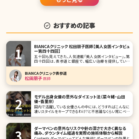
おすすめの記事
BIANCAクリニック 松田朋子医師【美人女医インタビュ
ー第四十四回】
五十回も見えてきた、人気連載「美人女医インタビュー」。第
四十四回は、表参道と銀座で、幅広い治療を提供している
BIANCAクリニックの松田朋子（まつだ ともこ）先生です。 従
来の施術も大事にしながら最新の美容治療も多く取り入れ
BIANCAクリニック表参道
てるBIANCAクリニック。その中で美容医療に携わり約10年、
松田朋子
医師
カメラマンか
モデル出身女優の意外なダイエット法（菜々緒・山田
優・香里奈）
国内で活躍している女優さんの中には、どうすればこんなに
凄いスタイルをキープできるわけ?と不思議なくらい常にベス
トなスタイルを維持している方がいます。今回は3名の美女を
ご紹介しますが、それだけしかしてないの?という方もいれ
ば、やっぱりねえ……という努力を行っている方もいます。そ
ダーマペンの意外なリスクや針の深さで大きく異なる
れでは、彼女たちがどのよ
痛み、ダウンタイム経過を実際の施術体験から解説
Contents ダーマペンってどんな施術? ダーマペンの効果と