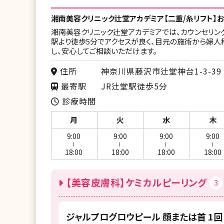
湘南美容クリニック 二子玉川院
湘南美容クリニック イオン横浜西口院
湘南美容クリニック辻堂アカデミア【二重/糸リフト】
湘南美容クリニック 調布院
湘南美容クリニック 武蔵小杉院
湘南美容クリニック辻堂アカデミアでは、カウンセリン
駅より徒歩5分でアクセスが良く、目元の施術から婦
湘南美容クリニック 町田院
湘南美容クリニック 藤沢院
し、安心してご相談いただけます。
湘南美容皮フ科 新宿東口院
湘南美容クリニック 本厚木院
住所
神奈川県藤沢市辻堂神台1-3-39
最寄駅
JR辻堂駅徒歩5分
湘南皮膚科クリニック 町田院
湘南美容クリニック 新潟院
診療時間
湘南美容皮フ科 札幌大通院
湘南美容クリニック 富山院
月
火
水
木
湘南美容クリニック 青森院
湘南美容クリニック 甲府院
9:00
9:00
9:00
9:00
ー
ー
ー
ー
湘南美容皮フ科 仙台院
湘南美容クリニック 名古屋駅本院
18:00
18:00
18:00
18:00
湘南美容クリニック 山形院
湘南美容クリニック 豊田院
【美容皮膚科】ケミカルピーリング
3
湘南美容クリニック 郡山院
湘南美容クリニック 四日市院
湘南美容クリニック 水戸院
湘南美容クリニック 京都院
ジャルプログロウピール 顔または首 1回