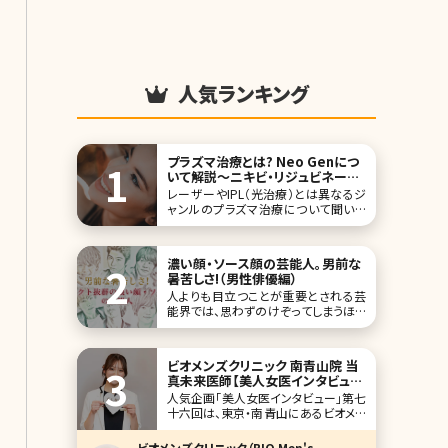
人気ランキング
プラズマ治療とは? Neo Genにつ
いて解説〜ニキビ・リジュビネーシ
ョン治療に〜
レーザーやIPL（光治療）とは異なるジ
ャンルのプラズマ治療について聞いた
ことはありますか?「プラズマって名前
では聞いたことがあるけどそもそも何
なんだろう?」「プラズマにも美容効果
濃い顔・ソース顔の芸能人。男前な
があるんだ」と感じた方も多いかと思
暑苦しさ!（男性俳優編）
います。 プラズマ治療についてこの記事
人よりも目立つことが重要とされる芸
で全て解説していきます!
能界では、思わずのけぞってしまうほど
の濃い顔の有名人が多いですよね。イ
ケメンだから、許されるんですが。 日本
人離れした彫りの深い顔立ち、ソース
ビオメンズクリニック 南青山院 当
顔と言われる、濃い顔の男性芸能人
真未来医師【美人女医インタビュー
を、ずらっとご紹介していきましょう。 第
第七十六回】
人気企画「美人女医インタビュー」第七
1位北村一輝 この
十六回は、東京・南青山にあるビオメン
ズクリニック（BIO Men’s clinic）南青山
院で院長を務める当真未来（とうまみ
ビオメンズクリニック（BIO Men's