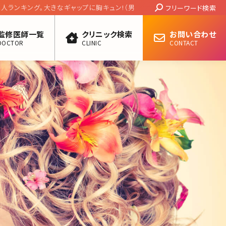
Search:
ング。大きなギャップに胸キュン!（男性俳優
フリーワード検索
監修医師一覧
クリニック検索
お問い合わせ
DOCTOR
CLINIC
CONTACT