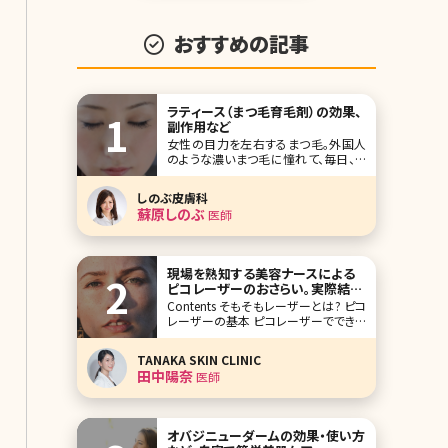
おすすめの記事
ラティース（まつ毛育毛剤）の効果、
副作用など
女性の目力を左右するまつ毛。外国人
のような濃いまつ毛に憧れて、毎日、て
いねいにマスカラを重ね塗りしたり、エ
クステをつけて目力をアップさせてい
しのぶ皮膚科
るという方もいるのではないでしょう
蘇原しのぶ
医師
か。とはいえ、このようなまつ毛ケアに
力を入れすぎると、かえってまつ毛を傷
めてしまい、まつ毛が薄くなったり、細く
なったりすること
現場を熟知する美容ナースによる
ピコレーザーのおさらい。実際結果
が出た相乗効果がある治療も解説
Contents そもそもレーザーとは? ピコ
レーザーの基本 ピコレーザーでできる
治療 ピコレーザーの機械の種類と特
徴 ピコレーザーと相乗効果のある治
TANAKA SKIN CLINIC
療 ピコレーザーのその他の治療法 ま
田中陽奈
医師
とめ シミ治療や毛穴治療を検討された
ことがある方はピコレーザーというワ
ードを聞いたこと
オバジニューダームの効果・使い方