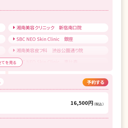
湘南美容クリニック 船橋院
湘南美容クリニック 横浜院
湘南美容クリニック 武蔵小杉院
湘南美容クリニック 新宿南口院
湘南美容クリニック 藤沢院
SBC NEO Skin Clinic 銀座
湘南美容クリニック 新潟院
湘南美容皮フ科 渋谷公園通り院
湘南美容クリニック 長野院
SBC NEO Skin Clinic 恵比寿
全てを見る
湘南美容クリニック 浜松院
湘南美容クリニック 池袋東口院
1
予約する
湘南美容クリニック 名古屋院
SBC御茶ノ水こどもレーザークリニック
湘南美容クリニック 金山院
湘南美容クリニック 豊洲院
16,500円
（税込）
）
湘南美容クリニック 大阪心斎橋院
湘南美容クリニック 調布院
湘南美容クリニック 大阪京橋院
湘南美容クリニック 町田院