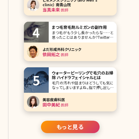
く）先生です。 「男性のための美容医療」
clinic） 南青山院
を標榜し、メンズ美容の新たなスタンダ
当真未来
医師
ードを提案する「ビオメンズクリニッ
ク」。同院でニキビ跡治
まつ毛育毛剤ルミガンの副作用
まつ毛がもう少し長かったらな……と
思ったことはありませんか?Twitterな
どで美容に興味のある方がまつ毛を長
くしたいというツイートを見かけること
よだ形成外科クリニック
も多いですが、そこでおすすめされてい
依田拓之
医師
るのがまつ毛育毛に効果があると言わ
れているルミガン。2014年にはついに
日本でも「グラッシュビスタ」の名で、ま
つ毛貧
ウォーターピーリングで毛穴のお掃
除 ハイドラフェイシャルとは
毛穴の汚れや詰まりはどうしても気に
なってしまいますよね。指で押し出した
り、毛穴用の粘着シートなどの自己処
理で無理に毛穴詰まりを解消しようと
美容皮膚科医
するとお肌を傷つけてしまったり、負荷
田中美紀
医師
がかかることによって毛穴が広がって
しまい目立ってしまうなどトラブルの原
因となります。 ハイドラフェイシャルは
ピーリングの
もっと見る