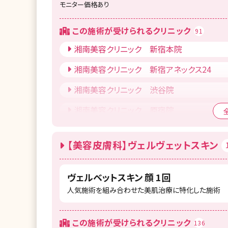
モニター価格あり
湘南美容クリニック 千葉センシティ院
湘南美容クリニック 柏院
この施術が受けられるクリニック
91
湘南美容クリニック 川崎院
湘南美容クリニック 新宿本院
湘南美容クリニック 橋本院
湘南美容クリニック 新宿アネックス24
湘南美容クリニック 横須賀中央院
湘南美容クリニック 渋谷院
湘南美容クリニック 金沢院
湘南美容クリニック 原宿院
湘南美容クリニック 岐阜院
湘南美容クリニック 表参道Oculus院
【美容皮膚科】ヴェルヴェットスキン
湘南美容クリニック 名古屋駅本院
湘南美容クリニック 池袋メトロポリタン口
院
湘南美容クリニック 名古屋栄院
ヴェルベットスキン 顔 1回
湘南美容クリニック 錦糸町院
人気施術を組み合わせた美肌治療に特化した施術
湘南美容クリニック 大阪駅前院（女性専用
湘南美容クリニック 吉祥寺院
湘南美容クリニック 大阪なんば院
湘南美容クリニック 立川院
この施術が受けられるクリニック
136