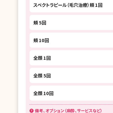
スペクトラピール（毛穴治療）頬 1回
頬 5回
頬 10回
全顔 1回
全顔 5回
全顔 10回
備考、オプション（麻酔、サービスなど）