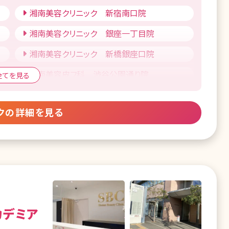
湘南美容クリニック 姫路院
湘南美容クリニック 新宿南口院
湘南美容皮フ科 新宿東口院
湘南美容クリニック 奈良院
湘南美容クリニック 銀座一丁目院
湘南美容皮フ科 札幌大通院
湘南美容クリニック 高松院
湘南美容クリニック 新橋銀座口院
湘南美容クリニック 青森院
湘南美容クリニック 福岡院
湘南美容皮フ科 渋谷公園通り院
湘南美容皮フ科 仙台院
全てを見る
湘南美容クリニック 小倉院
SBC NEO Skin Clinic 恵比寿
湘南美容クリニック 山形院
湘南美容クリニック 宮崎院
クの詳細を見る
湘南美容クリニック 池袋東口院
湘南美容クリニック いわき院
湘南美容クリニック 品川院
湘南美容クリニック 大宮東口院
湘南美容クリニック 上野院
湘南美容クリニック 浦和院
湘南美容クリニック 錦糸町院
湘南美容クリニック 熊谷院
湘南美容クリニック 東京蒲田院
湘南美容クリニック 松戸院
カデミア
湘南美容クリニック 自由が丘院
湘南美容クリニック 横浜院