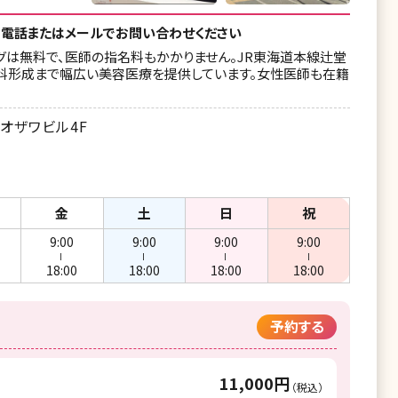
湘南美容クリニック 吉祥寺院
湘南美容クリニック 横浜青葉台院
お電話またはメールでお問い合わせください
湘南美容クリニック 立川院
湘南美容クリニック 橋本院
グは無料で、医師の指名料もかかりません。JR東海道本線辻堂
人科形成まで幅広い美容医療を提供しています。女性医師も在籍
湘南美容クリニック 八王子院
湘南美容クリニック 辻堂アカデミア
湘南美容皮フ科 五反田院
湘南美容皮フ科 平塚院
 オザワビル4F
湘南美容クリニック 札幌院
湘南美容クリニック 長岡院
湘南美容クリニック 旭川院
湘南美容クリニック 福井院
金
土
日
祝
湘南美容クリニック 仙台院
湘南美容クリニック 静岡南口院
9:00
9:00
9:00
9:00
ー
ー
ー
ー
湘南美容クリニック 秋田院
湘南美容クリニック 名古屋栄院
18:00
18:00
18:00
18:00
湘南美容クリニック 福島院
湘南美容クリニック 豊橋院
予約する
湘南美容クリニック いわき院
湘南美容皮フ科 栄矢場町院
湘南美容クリニック 宇都宮院
湘南美容皮フ科 京都河原町院
11,000円
（税込）