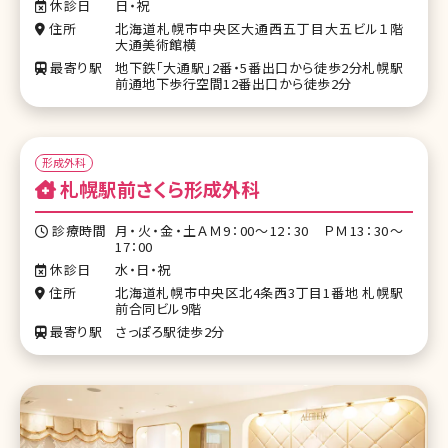
休診日
日・祝
住所
北海道札幌市中央区大通西五丁目大五ビル１階
大通美術館横
最寄り駅
地下鉄「大通駅」2番・5番出口から徒歩2分札幌駅
前通地下歩行空間12番出口から徒歩2分
形成外科
札幌駅前さくら形成外科
診療時間
月・火・金・土ＡＭ9：00～12：30 ＰＭ13：30～
17：00
休診日
水・日・祝
住所
北海道札幌市中央区北4条西3丁目1番地 札幌駅
前合同ビル9階
最寄り駅
さっぽろ駅徒歩2分