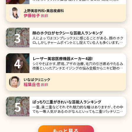
しかったり、体をどこかにぶつけて痛みがある時に出てくる
眉間のシワは年代問わず起こり得ます。ただ、そのシワは年
上野美容外科•美容皮膚科
齢を重ねれば重ねるほどに残って
伊藤裕子
医師
顔のホクロがセクシーな芸能人ランキング
人によってはコンプレックスに感じることがある、顔のホク
ロ。しかしチャームポイントとし捉えている人も多くいます。ホ
クロがあることで、他人にはより魅力的に映ったり、セクシー
に見えたり……。なかには、ホクロに憧れを抱き、メイクで描
き足す人まで!ここでは、ホクロがセクシーな女性芸能人をお
レーザー美容医療機器メーカー4選!
届けします。
シミやそばかす、肝斑、アザの治療、毛穴の引き締めやたるみ
改善といったアンチエイジングの悩み全般からニキビ跡の改
善、イボやほくろの除去などの肌の悩みに対処できるのがレ
ーザー治療器を用いた施術です。美容外科・美容皮膚科を受
いなばクリニック
診する人の多くがレーザーの施術を受けていますが、これら
稲葉岳也
医師
の治療器を生産しているメ
ぱっちり二重がきれいな芸能人ランキング
一重、奥二重などそれぞれ魅力的な瞳はありますが、その中
でも一等人気があるのがなんといっても二重!パッチリ二重
に憧れて、アイメイクをしたことがある人もいるのではないで
しょうか。 ここでは、そんな惚れ惚れするような二重がきれい
な芸能人をランキングTOP10にしてまとめています。 第1位
橋本環
もっと見る