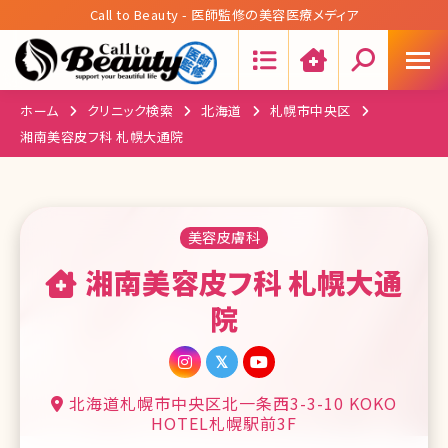
Call to Beauty - 医師監修の美容医療メディア
Search:
ホーム
クリニック検索
北海道
札幌市中央区
湘南美容皮フ科 札幌大通院
美容皮膚科
湘南美容皮フ科 札幌大通
院
北海道札幌市中央区北一条西3-3-10 KOKO
HOTEL札幌駅前3F