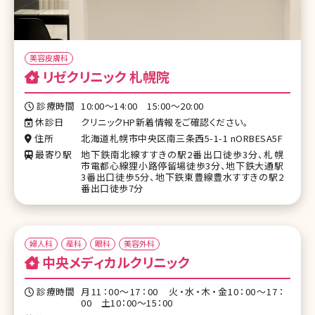
美容皮膚科
リゼクリニック 札幌院
診療時間
10:00～14:00 15:00～20:00
休診日
クリニックHP新着情報をご確認ください。
住所
北海道札幌市中央区南三条西5-1-1 nORBESA5F
最寄り駅
地下鉄南北線すすきの駅2番出口徒歩3分、札幌
市電都心線狸小路停留場徒歩3分、地下鉄大通駅
3番出口徒歩5分、地下鉄東豊線豊水すすきの駅2
番出口徒歩7分
婦人科
産科
眼科
美容外科
中央メディカルクリニック
診療時間
月11：00～17：00 火・水・木・金10：00～17：
00 土10：00～15：00