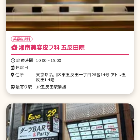
美容皮膚科
湘南美容皮フ科 五反田院
診療時間
10:00～19:00
休診日
住所
東京都品川区東五反田一丁目26番14号 アトレ五
反田1 4階
最寄り駅
JR五反田駅隣接