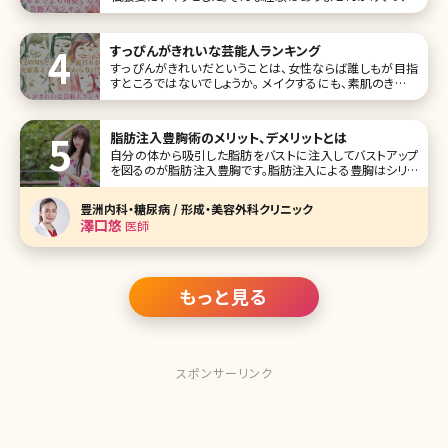
段とは違う姿は、とても魅力的に映るものです。それは芸能
人も同じこと。 今回は、メガネ姿になることで普段とのギャッ
プで、可愛く見える女性芸能人をランキング形式でご紹介し
すっぴんがきれいな芸能人ランキング
ていきます。
すっぴんがきれいだということは、女性ならば誰しもが目指
すところではないでしょうか。 メイクするにも、素肌のきれい
さは大きな影響を与えますので、前提としてもそこはしっかり
とケアしておきたいものです。 近年では芸能人のすっぴん画
像もよく公開されていますが、今回はその中でもすっぴんが
脂肪注入豊胸術のメリット、デメリットとは
きれいな芸能人をラ
自分の体から吸引した脂肪をバストに注入してバストアップ
を図るのが脂肪注入豊胸です。脂肪注入による豊胸はシリコ
ンバッグやヒアルロン酸など異物を入れる方法と比較して安
心と感じている方も多いと思いますが、実際にはどんなメリ
豊洲内科・糖尿病 / 形成・美容外科クリニック
ット、デメリットがあるのでしょうか。
澤口悠
医師
もっと見る
スポンサーリンク