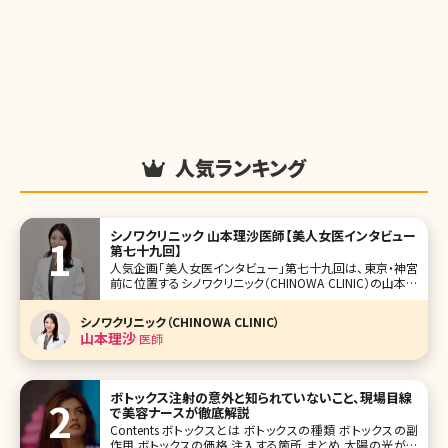
人気ランキング
シノワクリニック 山本理沙医師【美人女医インタビュー
第七十九回】
人気企画「美人女医インタビュー」第七十九回は、東京・神宮
前に位置するシノワクリニック（CHINOWA CLINIC）の山本理
沙（やまもと りさ）先生です。 クマ取りを得意とする則本翔院
長が開業。美容皮膚科から美容外科まで幅広い施術を提供
シノワクリニック（CHINOWA CLINIC）
し、全国から多くの患者さんが訪れています。 特に山本先生
山本理沙
医師
ボトックス注射の意外と知られていないこと、現場目線
で美容ナースが徹底解説
Contents ボトックスとは ボトックスの種類 ボトックスの副
作用 ボトックスの価格 注入する箇所 まとめ 太陽の光が眩