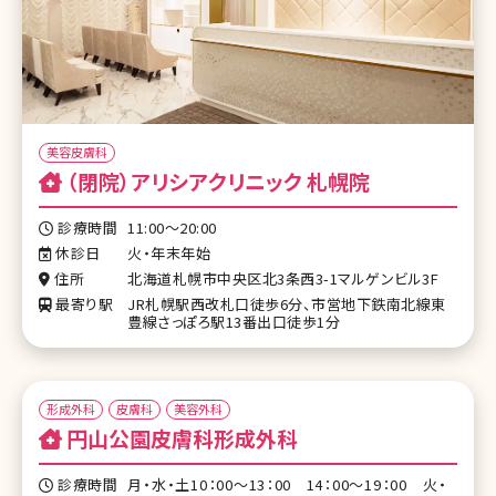
美容皮膚科
（閉院）アリシアクリニック 札幌院
診療時間
11:00～20:00
休診日
火・年末年始
住所
北海道札幌市中央区北3条西3-1マルゲンビル3F
最寄り駅
JR札幌駅西改札口徒歩6分、市営地下鉄南北線東
豊線さっぽろ駅13番出口徒歩1分
形成外科
皮膚科
美容外科
円山公園皮膚科形成外科
診療時間
月・水・土10：00～13：00 14：00～19：00 火・