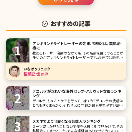
おすすめの記事
アレキサンドライトレーザーの効果、特徴とは。美肌治
療に
数あるレーザー治療のなかでも、その名前を目にすることが
多いのがアレキサンドライトレーザーです。現在では脱毛に
使用されるアレキサンドライトレーザーとシミやアザの治療
に用いられるQスイッチアレキサンドライトレーザーの2種類
いなばクリニック
が使用されています。ここでは、この2つのレーザーの違いや
稲葉岳也
医師
アレキサンドライトレーザー
デコルテがきれいな海外セレブ・ハリウッド女優ランキ
ング
デコルテ、ちゃんとケアを行っていますか?デコルテの皮膚は
とても薄く柔らかく、それゆえに年齢が最も現れやすい部分
です。デコルテがきれいに見える最大の条件はシミやシワが
ないということ。そして、くっきりと浮き上がった鎖骨も、美し
いデコルテをキープするためには欠かすことのできない条件
メガネでより可愛くなる芸能人ランキング
です。今回は、デコルテ
スーツ姿しか見たことない同僚を休日に街で見かけて、その
私服姿にドキッとした。そんな経験はありませんか?人の、普