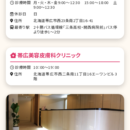
診療時間
月・火・木・金9:00～12:30 15:00～18:00 土
9:00～12:30
休診日
日
住所
北海道帯広市西23条南2丁目16-41
最寄り駅
2十勝バス循環線「三条高校・開西病院前」バス停
より徒歩1～2分
帯広美容皮膚科クリニック
診療時間
10：00～19：00
住所
北海道帯広市西二条南11丁目16エーワンビル3
階