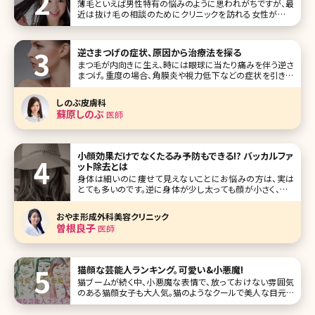
薄毛といえば男性特有の悩みのように思われがちですが、最
近は抜け毛の相談のためにクリニックを訪れる女性が増え
ています。女性の薄毛は加齢が大きな原因ですが、ストレスや
生活習慣の乱れなどによって抜け毛に悩まされる若い女性
も少なくありません。このような女性の薄毛を改善してくれる
逆さまつげの症状、原因から治療法を探る
内服薬として注目を集めているの
まつ毛が内向きに生え、時には眼球に当たり痛みを伴う逆さ
まつげ。重度の場合、角膜炎や視力低下などの症状を引き起
こすこともあります。改善するためには手術が有効ですが、目
の形が変わってしまうことから、不安で手術に踏み切れない
しのぶ皮膚科
方という方も少なくありません。 逆さまつげの手術とはどの
蘇原しのぶ
医師
ようなものなのか、どのよ
小顔効果だけでなくたるみ予防もできる!? バッカルファ
ット除去とは
身体は細いのに痩せて見えないことにお悩みの方は、実は
とても多いのです。逆に身体が少し太っても顔が小さく、フェ
イスラインがすっきり細ければあまり太って見えないという
方もいます。 筆者は、患者さんからも顔が丸くて悩んでいると
おやま形成外科美容クリニック
よく相談されることがあります。そのような時にお勧めできる
曽根良子
医師
施術はたくさんあり
猫顔な芸能人ランキング。可愛い&小悪魔!
猫ブームが続く中、小悪魔な表情で、放っておけない雰囲気
のある猫顔女子も大人気。猫のようなクールで美人な目元を
つくるためにメイク方法を変える女性がいるほど!美女揃い
の芸能界にも、猫顔と言われる女性がたくさん。ここでは、猫