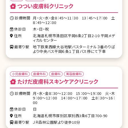
つつい皮膚科クリニック
診療時間
月・火・水・金8：45～11：30 13：45～17：00 土
8：45～12：00
休診日
木・日・祝
住所
北海道札幌市清田区平岡6条2丁目2-10 平岡メデ
ィカルセンター
最寄り駅
地下鉄東西線大谷地駅バスターミナル３番のりば
より中央バス平岡６条１丁目バス停にて下車
小児皮膚科
皮膚外科
皮膚科
美容皮膚科
たけだ皮膚科スキンケアクリニック
診療時間
月・水・金8：30～12：00 15：00～19：00 火・木
9：00～12：00 14：00～17：00 土8：30～16：
00
休診日
日
住所
北海道札幌市厚別区厚別西3条6丁目700-90
最寄り駅
ＪＲ森林公園駅より徒歩10分