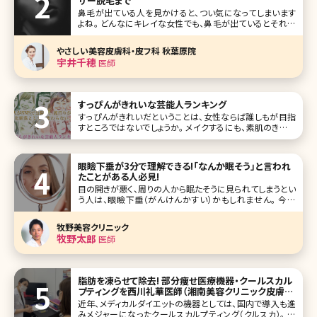
ザー脱毛まで
鼻毛が出ている人を見かけると、つい気になってしまいます
よね。 どんなにキレイな女性でも、鼻毛が出ているとそれだ
けで魅力が半減してしまいます。ほとんどの方が自分で鼻毛
を処理していますが、処理する際に粘膜を傷付けてしまうと
やさしい美容皮膚科・皮フ科 秋葉原院
思わぬトラブルにつながることも。 今回は鼻毛の仕組みや鼻
宇井千穂
医師
毛脱毛のメリット、正し
すっぴんがきれいな芸能人ランキング
すっぴんがきれいだということは、女性ならば誰しもが目指
すところではないでしょうか。 メイクするにも、素肌のきれい
さは大きな影響を与えますので、前提としてもそこはしっかり
とケアしておきたいものです。 近年では芸能人のすっぴん画
像もよく公開されていますが、今回はその中でもすっぴんが
眼瞼下垂が3分で理解できる!「なんか眠そう」と言われ
きれいな芸能人をラ
たことがある人必見!
目の開きが悪く、周りの人から眠たそうに見られてしまうとい
う人は、眼瞼下垂（がんけんかすい）かもしれません。 今回
は、眼瞼下垂の原因や治療法、注意点について詳しく解説し
ていきたいと思います。 眼瞼下垂とは 眼瞼下垂とは、まぶた
牧野美容クリニック
が
牧野太郎
医師
脂肪を凍らせて除去! 部分痩せ医療機器・クールスカル
プティングを西川礼華医師（湘南美容クリニック皮膚科
全体統括）が徹底解説
近年、メディカルダイエットの機器としては、国内で導入も進
みメジャーになったクールスカルプティング（クルスカ）。 痩