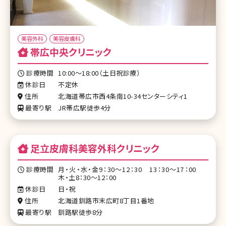
美容外科
美容皮膚科
帯広中央クリニック
診療時間
10:00～18:00（土日祝診療）
休診日
不定休
住所
北海道帯広市西4条南10-34センターシティ1
最寄り駅
JR帯広駅徒歩4分
足立皮膚科美容外科クリニック
診療時間
月・火・水・金9：30～12：30 13：30～17：00
木・土8：30～12：00
休診日
日・祝
住所
北海道釧路市末広町8丁目1番地
最寄り駅
釧路駅徒歩8分