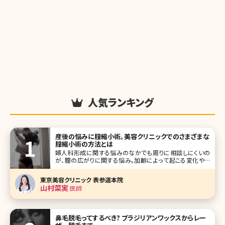
人気ランキング
産後の悩みに膣縮小術。美容クリニックでのさまざまな
膣縮小術の方法とは
婦人科形成に関する悩みのなかでも周りに相談しにくいの
が、膣の広がりに関する悩み。加齢によって起こる変化やパ
ートナーからの指摘など、きっかけはさまざまですが、ひそか
に悩んでいる人が多いトラブルです。ここでは膣の広がりが起
東京美容クリニック 表参道本院
こる原因や婦人科形成クリニックで受けられる最新の膣縮小
山村菜実
医師
手術について詳しく説明してい
鼻毛脱毛ってするべき? ブラジリアンワックスからレー