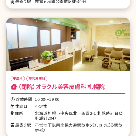
最寄り駅
市電五稜郭公園前駅徒歩1分
皮膚科
美容皮膚科
（閉院）オラクル美容皮膚科 札幌院
診療時間
10:00～19:00
休診日
不定休
住所
北海道札幌市中央区北一条西2-1 札幌時計台ビ
ル2階（204）
最寄り駅
市営地下鉄南北線大通駅徒歩5分、さっぽろ駅徒
歩4分