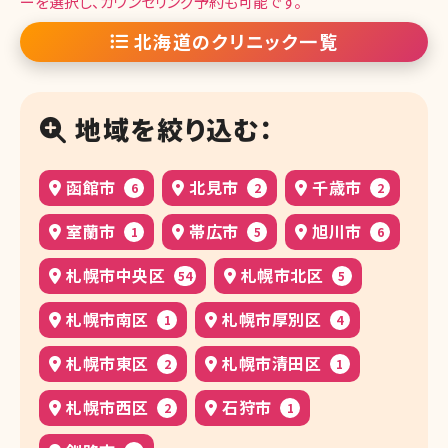
ーを選択し、カウンセリング予約も可能です。
北海道のクリニック一覧
地域を絞り込む：
函館市
北見市
千歳市
6
2
2
室蘭市
帯広市
旭川市
1
5
6
札幌市中央区
札幌市北区
54
5
札幌市南区
札幌市厚別区
1
4
札幌市東区
札幌市清田区
2
1
札幌市西区
石狩市
2
1