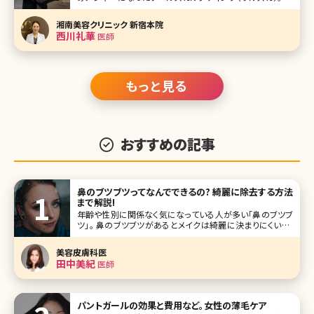
身作用において、厚労省と米国FDA（食品医薬品局）が認可
した機器で、通常のダイエットでは難しい「部分痩せ」を痛み、
湘南美容クリニック 新宿本院
ダウンタイムほとんどナシで実現するという夢のような機器
西川礼華
医師
とは!?
もっと見る
おすすめの記事
鼻のブツブツってなんでできるの? 綺麗に除去する方法
まで解説!
年齢や性別に関係なく気になっている人が多い「鼻のブツブ
ツ」。 鼻のブツブツがあるとメイクは綺麗に決まりにくいし、
なんだか清潔感に欠ける印象に。そして鼻は顔の中心部分
なので他人から目につきやすく、接近戦では特に目立ってし
美容皮膚科医
まいます。 そんなみんなのお悩みである鼻のブツブツを綺麗
田中美紀
医師
にするための正
パントガールの効果と費用など。女性の薄毛ケア