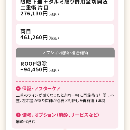
眼瞼下垂＋タルミ取り併用全切開法
二重術 片目
276,130円
（税込）
両目
461,260円
（税込）
オプション施術・複合施術
ROOF切除
+94,450円
（税込）
保証・アフターケア
二重のラインが薄くなったとき同一幅に再施術 3年間 、不
整、左右差があり医師が必要と判断した再施術 1年間
備考、オプション（麻酔、サービスなど）
麻酔代含む