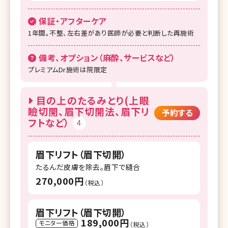
保証・アフターケア
1年間。不整、左右差があり医師が必要と判断した再施術
備考、オプション（麻酔、サービスなど）
プレミアムDr施術は院限定
目の上のたるみとり(上眼
瞼切開、眉下切開法、眉下リ
予約する
フトなど）
4
眉下リフト（眉下切開）
たるんだ皮膚を除去。眉下で縫合
270,000円
（税込）
眉下リフト（眉下切開）
189,000円
モニター価格
（税込）