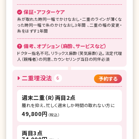
保証・アフターケア
糸が取れた時同一幅でかけなおし・二重のラインが薄くな
った時同一幅で糸のかけなおし3年間 、二重の幅の変更・
糸をはずす1年間
備考、オプション（麻酔、サービスなど）
ドクター指名不可。リラックス麻酔（笑気麻酔）込。法定代理
人（親権者）の同意、カウンセリング当日の同伴必須
二重埋没法
6
予約する
週末二重（R）両目2点
腫れを抑え、忙しく週末しか時間の取れない方に
49,800円
（税込）
両目3点
74,000円