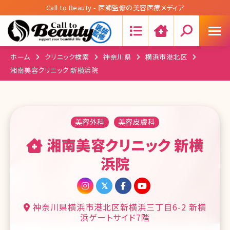
Call to Beauty - 医師監修の美容医療メディア
Search:
ホーム
クリニック検索
神奈川県
横浜市港北区
湘南美容クリニック 新横浜院
美容外科
美容皮膚科
湘南美容クリニック 新横
浜院
神奈川県横浜市港北区新横浜三丁目6-2 新横
浜ゲートサイド7階