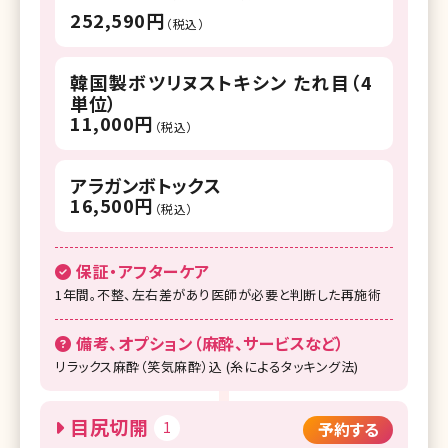
252,590円
（税込）
湘南美容クリニック 柏院
湘南美容クリニック 流山おおたかの森院
韓国製ボツリヌストキシン たれ目（4
単位）
湘南美容クリニック 宇都宮院
11,000円
（税込）
湘南美容クリニック 名古屋院
アラガンボトックス
湘南美容クリニック 名古屋駅本院
16,500円
（税込）
湘南美容クリニック 名古屋栄院
湘南美容クリニック 浜松院
保証・アフターケア
1年間。不整、左右差があり医師が必要と判断した再施術
湘南美容クリニック 富山院
備考、オプション（麻酔、サービスなど）
湘南美容クリニック 広島院
リラックス麻酔（笑気麻酔）込 (糸によるタッキング法)
湘南美容クリニック 高松院
湘南美容クリニック 高知院
目尻切開
1
予約する