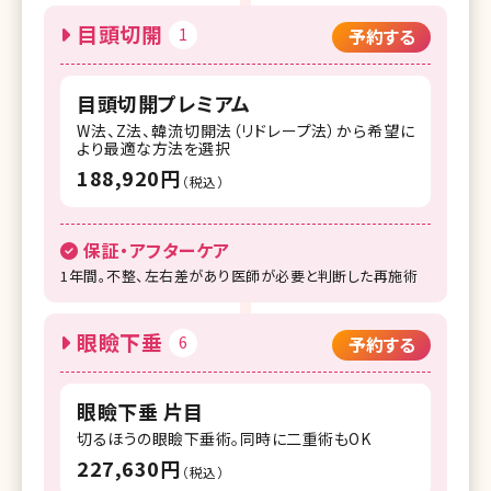
目頭切開
1
予約する
目頭切開プレミアム
W法、Z法、韓流切開法（リドレープ法）から希望に
より最適な方法を選択
188,920円
（税込）
保証・アフターケア
1年間。不整、左右差があり医師が必要と判断した再施術
眼瞼下垂
6
予約する
眼瞼下垂 片目
切るほうの眼瞼下垂術。同時に二重術もOK
227,630円
（税込）