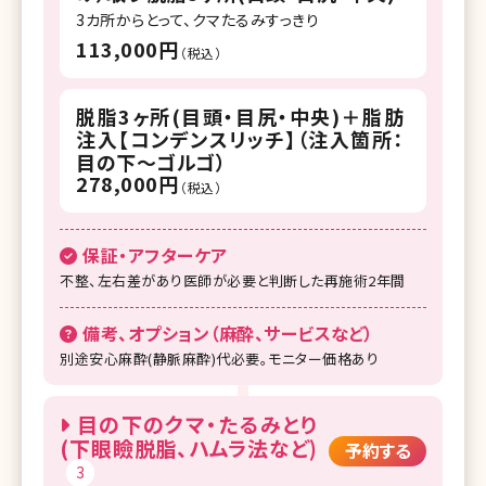
3カ所からとって、クマたるみすっきり
113,000円
（税込）
脱脂3ヶ所(目頭・目尻・中央)＋脂肪
注入【コンデンスリッチ】（注入箇所：
目の下～ゴルゴ）
278,000円
（税込）
保証・アフターケア
不整、左右差があり医師が必要と判断した再施術2年間
備考、オプション（麻酔、サービスなど）
別途安心麻酔(静脈麻酔)代必要。モニター価格あり
目の下のクマ・たるみとり
(下眼瞼脱脂、ハムラ法など)
予約する
3