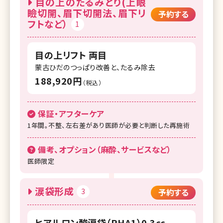
目の上のたるみとり(上眼
瞼切開、眉下切開法、眉下リ
予約する
フトなど）
1
目の上リフト 両目
蒙古ひだのつっぱり改善と、たるみ除去
188,920円
（税込）
保証・アフターケア
1年間。不整、左右差があり医師が必要と判断した再施術
備考、オプション（麻酔、サービスなど）
医師限定
涙袋形成
3
予約する
ヒアルロン酸涙袋（RHA1）0.3cc