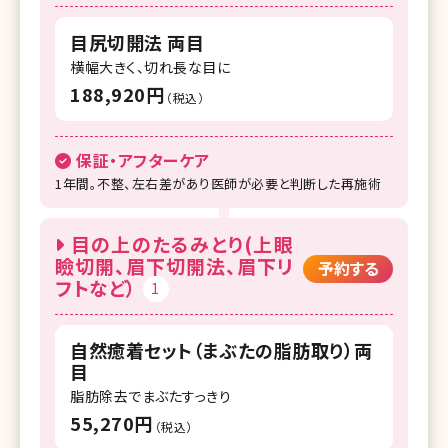
湘南美容クリニック 京都駅ビル院
目尻切開法 両目
湘南美容クリニック 大阪梅田本院
横幅大きく、切れ長な目に
湘南美容クリニック 大阪あべの院
188,920円
（税込）
湘南美容クリニック 大阪京橋院
保証・アフターケア
湘南美容クリニック 大阪堺東院
1年間。不整、左右差があり医師が必要と判断した再施術
湘南美容クリニック 高槻院
目の上のたるみとり(上眼
湘南美容クリニック 福岡院
瞼切開、眉下切開法、眉下リ
予約する
フトなど）
湘南美容クリニック 久留米院
1
湘南美容クリニック 熊本院
自然癒着セット（まぶたの脂肪取り）両
湘南美容クリニック 鹿児島中央院
目
脂肪除去でまぶたすっきり
55,270円
（税込）