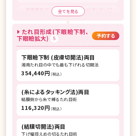
湘南美容クリニック 池袋メトロポリタン口
全てを見る
院
湘南美容クリニック 上野院
たれ目形成(下眼瞼下制、
予約する
下眼瞼拡大)
5
湘南美容クリニック 錦糸町院
湘南美容クリニック 自由が丘院
下眼瞼下制 (皮膚切開法)両目
湘南美容クリニック 調布院
湘南たれ目の中でも最も下げれる切開法
354,440円
湘南美容クリニック 町田院
（税込）
湘南美容クリニック 八王子院
(糸によるタッキング法)両目
湘南美容クリニック 藤沢院
結膜側から糸で縛るたれ目術
116,320円
（税込）
湘南美容クリニック 横須賀中央院
湘南美容クリニック 所沢院
(結膜切開法)両目
湘南美容クリニック 千葉センシティ院
下げ幅控えめの切るたれ目術