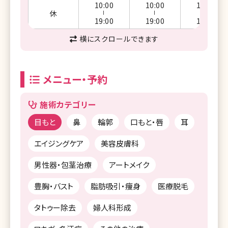
10:00
10:00
10:00
休
ー
ー
ー
19:00
19:00
19:00
横にスクロールできます
メニュー・予約
施術カテゴリー
目もと
鼻
輪郭
口もと・唇
耳
エイジングケア
美容皮膚科
男性器・包茎治療
アートメイク
豊胸・バスト
脂肪吸引・痩身
医療脱毛
タトゥー除去
婦人科形成