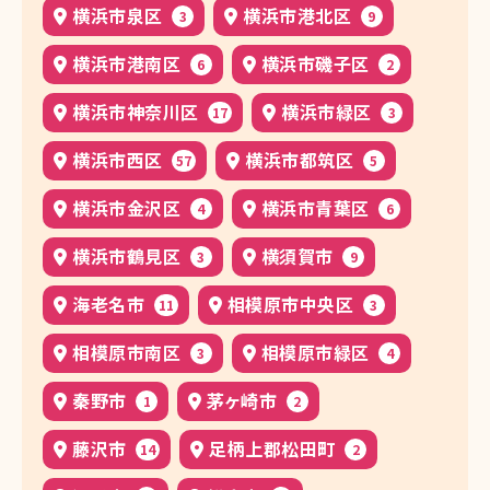
横浜市泉区
横浜市港北区
3
9
横浜市港南区
横浜市磯子区
6
2
横浜市神奈川区
横浜市緑区
17
3
横浜市西区
横浜市都筑区
57
5
横浜市金沢区
横浜市青葉区
4
6
横浜市鶴見区
横須賀市
3
9
海老名市
相模原市中央区
11
3
相模原市南区
相模原市緑区
3
4
秦野市
茅ヶ崎市
1
2
藤沢市
足柄上郡松田町
14
2