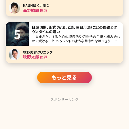
な笑顔で私たちを迎えてくれるけど、実際に何を思って働い
KAUNIS CLINIC
ているのか、本当のところは見えてこない。これまでのキャリ
高野敏郎
医師
アや、大切にしている理念
目頭切開、術式（W法、Z法、三日月法）ごとの傷跡とダ
ウンタイムの違い
二重まぶたにするための埋没法や切開法の手術と組み合わ
せて受けることで、タレントのような華やかなはっきり二重を
手に入れることができ、目が大きくみえる目頭切開の手術。
効果がはっきりとわかる手術であるものの、ダウンタイムが
牧野美容クリニック
長引いたり、傷跡が残ってしまったりとトラブルも報告されて
牧野太郎
医師
いる施術でもあります。これか
もっと見る
スポンサーリンク