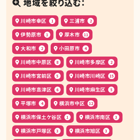
地域を絞り込む：
川崎市幸区
三浦市
1
2
伊勢原市
厚木市
1
11
大和市
小田原市
2
4
川崎市中原区
川崎市多摩区
8
2
川崎市宮前区
川崎市川崎区
5
15
川崎市高津区
川崎市麻生区
6
5
平塚市
横浜市中区
4
12
横浜市保土ケ谷区
横浜市南区
1
3
横浜市戸塚区
横浜市旭区
3
3