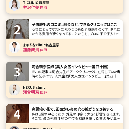
T CLINIC 銀座院
取り、小顔治療といった外科施術から美容皮膚施術まで、お
井沢仁美
医師
顔の美容医療
子供脱毛の口コミ、料金など。できるクリニックはここ
女性にとってマストになりつつある全身脱毛のケア。脱毛に
かかる費用が安くなってることからも、プロの手で手入れを
してもらうという考え方が浸透してきていますよね。さらに、最
近では子供に脱毛を受けさせたいと考える人も増えている
まゆりなclinic名古屋栄
のだとか。でも
加藤成貴
医師
河合朝奈医師【美人女医インタビュー第四十回】
※この記事は河合先生がアーククリニックに在籍していた当
時の記事です。 人気企画「美人女医インタビュー」第四十回
は、東京・渋谷センター街のど真ん中に位置するアーククリ
ニックの河合朝奈（かわい あさな）先生です。 レーザー治療
NEXUS clinic
に関して、造詣が深く、日々研究している河合先生。ピコレー
河合朝奈
医師
ザー治療でのマ
鼻翼縮小術で、正面から鼻の穴の拡がりを改善する
鼻は、顔の中心にあり、外見の印象に大きく影響を与えます。
そこで、鼻の形成手術の中でも相談を受ける事の多い鼻翼
縮小術について詳しく解説していきたいと思います。 鼻翼縮
小術とは 鼻翼縮小術とは、鼻翼（小鼻）の一部を切除し、鼻