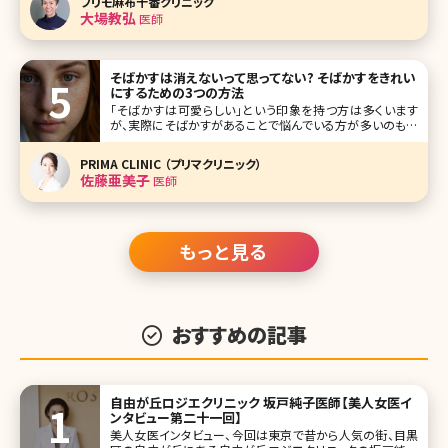
プリモ麻布十番クリニック
翼の幅を狭く、小さくする手術です。鼻翼縮小術をおこなうこ
大場教弘
医師
とで、鼻の穴や鼻
そばかすは消えないって思ってない? そばかすをきれい
にするための3つの方法
「そばかすは可愛らしい」という印象を持つ方は多くいます
が、実際にそばかすがあることで悩んでいる方が多いのも事
実。「小さい頃はそばかすって言えたけど、大人になったらた
だのシミって思われる」、そんな友達の発言を聞くこともしば
PRIMA CLINIC （プリマクリニック）
しばあります。でも現代の美容医療ならそばかすだってきれ
佐藤亜美子
医師
いに治療することが可能なの
もっと見る
おすすめの記事
自由が丘ロジエクリニック 坂戸純子医師【美人女医イ
ンタビュー第二十一回】
美人女医インタビュー、今回は東京で昔から人気の街、目黒