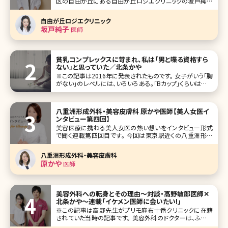
区の自由が丘にある自由が丘ロジエクリニックの坂戸純子
院長です。 大学は建築学科に入り、そこから医学部を受け直
したという珍しい経歴。美容医療に対する並々ならぬ熱い思
自由が丘ロジエクリニック
いを語ってくれました。 ご自身の結果がでた美容法を全公開!
坂戸純子
医師
ワークライフバランス
貧乳コンプレックスに苛まれ、私は「男と喋る資格すら
ない」と思っていた／北条かや
※この記事は2016年に発表されたものです。 女子がいう「胸
がない」のレベルには、いろいろある。「Bカップ」くらいはある
のに、「あたしなんて全然、胸ないから」とのたまう女子もいれ
ば、（聞かれてもないのに答えるが）私のように「Aカップ以
下、もし
八重洲形成外科・美容皮膚科 原かや医師【美人女医イ
ンタビュー第四回】
美容医療に携わる美人女医の熱い想いをインタビュー形式
で聞く連載第四回目です。 今回は東京駅近くの八重洲形成
外科・美容皮膚科の原かや院長です。 形成外科から美容領
域進出の経緯、現在でも診療にあたる大学病院と開業医の
八重洲形成外科・美容皮膚科
違いなどを語ってもらい、興味深い内容になりました。インタ
原かや
医師
ビューから、その真摯な想いが
美容外科への転身とその理由〜対談・高野敏郎医師✕
北条かや〜連載「イケメン医師に会いたい!」
※この記事は高野先生がプリモ麻布十番クリニックに在籍
されていた当時の記事です。 美容外科のドクターは、ふだん
何を考えているのだろう。CMに出てくる先生たちは、爽やか