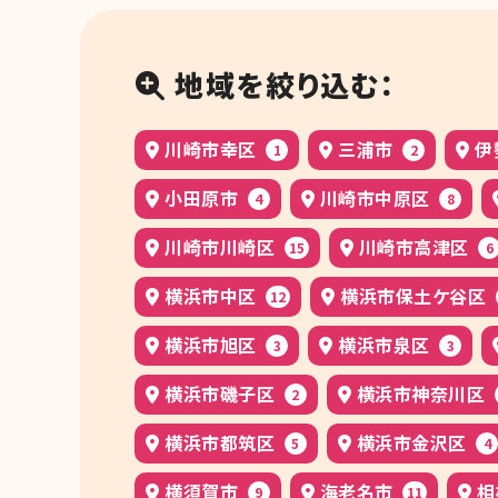
地域を絞り込む：
川崎市幸区
三浦市
伊
1
2
小田原市
川崎市中原区
4
8
川崎市川崎区
川崎市高津区
15
6
横浜市中区
横浜市保土ケ谷区
12
横浜市旭区
横浜市泉区
3
3
横浜市磯子区
横浜市神奈川区
2
横浜市都筑区
横浜市金沢区
5
4
横須賀市
海老名市
相
9
11