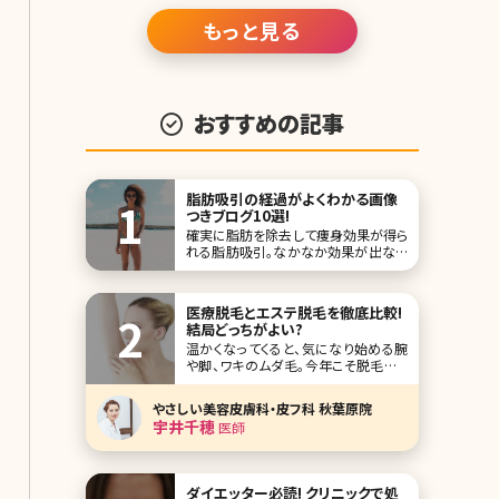
がほとんど
もっと見る
おすすめの記事
脂肪吸引の経過がよくわかる画像
つきブログ10選!
確実に脂肪を除去して痩身効果が得ら
れる脂肪吸引。なかなか効果が出ない
ダイエットを続けるよりも、脂肪吸引で
手っ取り早く痩せたいけど、なかなか手
術を受ける勇気が出ないという方が多
医療脱毛とエステ脱毛を徹底比較!
いのではないでしょうか。 脂肪吸引は
結局どっちがよい?
皮膚からカニューレを通し、脂肪を吸引
温かくなってくると、気になり始める腕
して部分痩身やボティラインを整える
や脚、ワキのムダ毛。今年こそ脱毛して
外科手術です。
ツルツル肌を目指したい!という方は多
いのでは?そんな脱毛を考えるときの
やさしい美容皮膚科・皮フ科 秋葉原院
永遠のテーマともいえるのが「医療機
宇井千穂
医師
関で脱毛するか、安いエステで脱毛す
るか」という点。 結論から言うと、今の
時代、脱毛は医療脱毛の方がオススメ
です。ここ
ダイエッター必読! クリニックで処