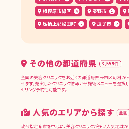
相模原市緑区
秦野市
4
1
足柄上郡松田町
逗子市
2
2
その他の都道府県
3,559件
全国の美容クリニックをお近くの都道府県→市区町村か
せます。充実したクリニック情報から施術メニューを選択し
セリング予約も可能です。
人気のエリアから探す
全国
政令指定都市を中心に、美容クリニックが多い人気地域か