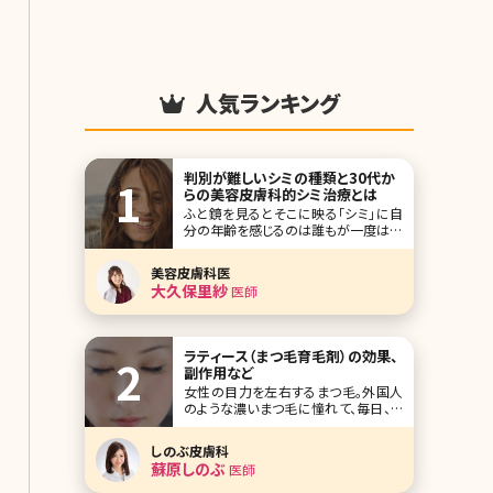
人気ランキング
判別が難しいシミの種類と30代か
らの美容皮膚科的シミ治療とは
ふと鏡を見るとそこに映る「シミ」に自
分の年齢を感じるのは誰もが一度は経
験することかと思います。シワやたるみ
より自分自身で1番気になるところは
美容皮膚科医
シミだと言われています。シミがあるだ
大久保里紗
医師
けで隠すためにメイクの時間もかか
り、憂鬱な気持ちになった方も多いの
ではないでしょうか?今回は、そんな年
齢を感じるシミについ
ラティース（まつ毛育毛剤）の効果、
副作用など
女性の目力を左右するまつ毛。外国人
のような濃いまつ毛に憧れて、毎日、て
いねいにマスカラを重ね塗りしたり、エ
クステをつけて目力をアップさせてい
しのぶ皮膚科
るという方もいるのではないでしょう
蘇原しのぶ
医師
か。とはいえ、このようなまつ毛ケアに
力を入れすぎると、かえってまつ毛を傷