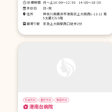
診療時間
月～土10：00～12：30 14：00～18：30
休診日
日・祝
住所
神奈川県横浜市港南区上大岡西1-12-11 第
5太蔵ビル5階
最寄り駅
京急上大岡駅西口徒歩2分
形成外科
整形外科
美容外科
港南台病院