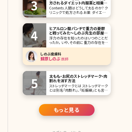
方されるダイエット内服薬と相乗効
果もたらすサプリメントを解説
Contents 人間はどうして太るのか? ク
リニックで処方されるお薬 ダイエット
時に一緒に摂取すると効果的なサプリ
メント おわりに ふと鏡を見ると、ぽっこ
りでたお腹、ムチムチな二の腕や足な
ヒアルロン酸パンチで重力の憂鬱
どが目につくことはありませんか?数年
と戦ってみた～しのぶ先生の部屋
前に比べて全体的に体に
vol.2～
浮力の存在を知ったのはいつのことだ
ったか。 いや、その前に重力の存在をい
つ知ったのか。 地球は、磁石みたいに、
私をくっつけて離さない。 確かに宇宙
しのぶ皮膚科
に放り出されたくない。まあ行ってはみ
蘇原しのぶ
医師
たいけど、人間のいない世界は嫌だ。
しかし、地球よ、一言言わせて。 「“皮
膚”は引っ
太もも・お尻のストレッチマーク・肉
割れを消す方法
ストレッチマークとは ストレッチマーク
とは別名「肉割れ」、「妊娠線」とも言わ
れています。 胸や腹部、お尻、二の腕、
太ももなどの皮下脂肪が多くあり、皮
膚が乾燥しやすい部分にできるひび割
れのような線で、日本人の80%にみら
もっと見る
れるともいわれています。幅は数ミリ程
度で、大きなものになると長さは