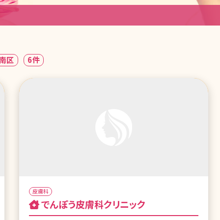
南区
6件
皮膚科
でんぽう皮膚科クリニック