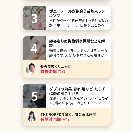
めてしまい、まつ毛が薄くなったり、細く
なったりすること
ポニーテールが似合う芸能人ラン
キング
男性がグッとくる仕草の1つでもあるの
が、“ポニーテール”に髪をまとめると
き。オールシーズン人気のヘアアレンジ
でもあります。 そこで今回は、可愛すぎ
て真似したくなってしまうポニーテール
頬骨削りの失敗例や費用などを解
が似合う女性芸能人を一挙にご紹介し
説
ます。お気に入りのポニーテールスタイ
頬骨は顔のバランスを左右する重要な
ルをぜひ見つけてくださいね。 第1位綾
部分です。人は多少なりとも頬骨が出
ているものですが、過度に突出した頬
骨はバランスを悪くするだけでなく、顔
牧野美容クリニック
を大きく見せてしまう原因にもなりま
牧野太郎
医師
す。しかし骨の手術は大がかりでリスク
が伴うこともあり、なかなか手術に踏
み切れないという方も多いのではない
でしょうか。今回は頬骨削
ダブロの効果、副作用など。切らず
に顔の引き上げを
年齢とともにゆるんでいくフェイスライ
ン、頬のたるみ。こうしたエイジングサ
インは肌の深い部分にある筋肉の衰え
によって起こるため、化粧品で解消する
THE ROPPONGI CLINIC 恵比寿院
ことは、まず不可能と言われています。
長尾沙也加
医師
とはいえ、たるみは放置しておくとどん
どん進行してしまうもの。でも、切開す
るフェイスリフトの手術は怖いという方