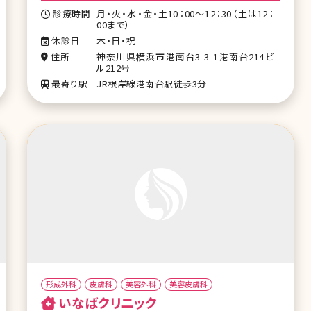
診療時間
月・火・水・金・土10：00～12：30（土は12：
00まで）
休診日
木・日・祝
住所
神奈川県横浜市港南台3-3-1港南台214ビ
ル212号
最寄り駅
JR根岸線港南台駅徒歩3分
形成外科
皮膚科
美容外科
美容皮膚科
いなばクリニック