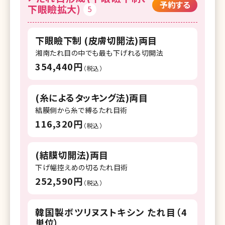
予約する
下眼瞼拡大)
5
湘南美容クリニック 錦糸町院
湘南美容クリニック 自由が丘院
下眼瞼下制 (皮膚切開法)両目
湘南美容クリニック 調布院
湘南たれ目の中でも最も下げれる切開法
354,440円
湘南美容クリニック 町田院
（税込）
湘南美容クリニック 八王子院
(糸によるタッキング法)両目
湘南美容クリニック 藤沢院
結膜側から糸で縛るたれ目術
116,320円
（税込）
湘南美容クリニック 横須賀中央院
湘南美容クリニック 所沢院
(結膜切開法)両目
湘南美容クリニック 千葉センシティ院
下げ幅控えめの切るたれ目術
252,590円
（税込）
湘南美容クリニック 柏院
湘南美容クリニック 流山おおたかの森院
韓国製ボツリヌストキシン たれ目（4
単位）