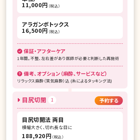
湘南美容クリニック 宇都宮院
11,000円
（税込）
湘南美容クリニック 名古屋院
アラガンボトックス
湘南美容クリニック 名古屋駅本院
16,500円
（税込）
湘南美容クリニック 名古屋栄院
湘南美容クリニック 浜松院
保証・アフターケア
1年間。不整、左右差があり医師が必要と判断した再施術
湘南美容クリニック 富山院
備考、オプション（麻酔、サービスなど）
湘南美容クリニック 広島院
リラックス麻酔（笑気麻酔）込 (糸によるタッキング法)
湘南美容クリニック 高松院
湘南美容クリニック 高知院
目尻切開
1
予約する
湘南美容クリニック 京都駅ビル院
目尻切開法 両目
湘南美容クリニック 大阪梅田本院
横幅大きく、切れ長な目に
湘南美容クリニック 大阪あべの院
188,920円
（税込）