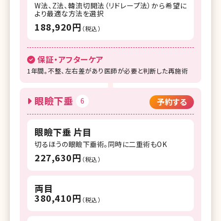
W法、Z法、韓流切開法（リドレープ法）から希望に
より最適な方法を選択
188,920円
（税込）
保証・アフターケア
1年間。不整、左右差があり医師が必要と判断した再施術
眼瞼下垂
6
予約する
眼瞼下垂 片目
切るほうの眼瞼下垂術。同時に二重術もOK
227,630円
（税込）
両目
380,410円
（税込）