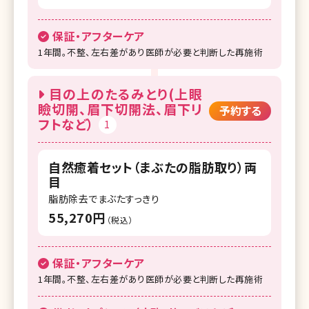
湘南美容クリニック 大阪京橋院
保証・アフターケア
湘南美容クリニック 大阪堺東院
1年間。不整、左右差があり医師が必要と判断した再施術
湘南美容クリニック 高槻院
目の上のたるみとり(上眼
湘南美容クリニック 福岡院
瞼切開、眉下切開法、眉下リ
予約する
フトなど）
湘南美容クリニック 久留米院
1
湘南美容クリニック 熊本院
自然癒着セット（まぶたの脂肪取り）両
湘南美容クリニック 鹿児島中央院
目
脂肪除去でまぶたすっきり
55,270円
（税込）
保証・アフターケア
1年間。不整、左右差があり医師が必要と判断した再施術