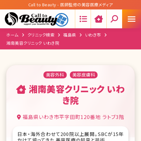
Call to Beauty - 医師監修の美容医療メディア
Search:
ホーム
クリニック検索
福島県
いわき市
湘南美容クリニック いわき院
美容外科
美容皮膚科
湘南美容クリニック いわ
き院
福島県いわき市平字田町120番地 ラトブ3階
日本・海外合わせて200院以上展開。SBCが15年
かけて培ってきた 美容医療の知見と技術