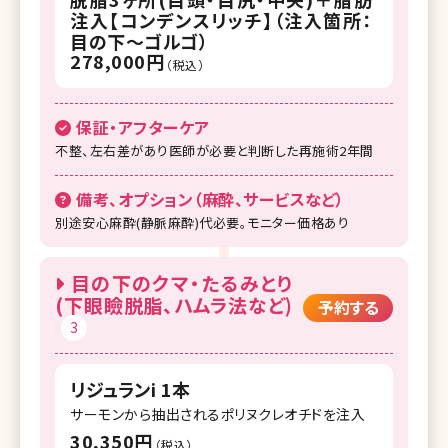
注入【コンデンスリッチ】（注入箇所：
目の下～ゴルゴ）
278,000円
（税込）
保証・アフターケア
不整、左右差があり医師が必要と判断した再施術2年間
備考、オプション（麻酔、サービスなど）
別途安心麻酔(静脈麻酔)代必要。モニター価格あり
目の下のクマ・たるみとり
(下眼瞼脱脂、ハムラ法など)
予約する
3
リジュランi 1本
サーモンから抽出されるポリヌクレオチドを注入
30,350円
（税込）