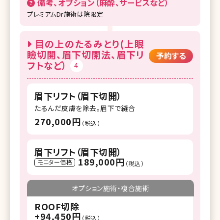
備考、オプション（麻酔、サービスなど）
プレミアムDr施術は院限定
目の上のたるみとり(上眼
瞼切開、眉下切開法、眉下リ
予約する
フトなど）
4
眉下リフト（眉下切開）
たるんだ皮膚を除去。眉下で縫合
270,000円
（税込）
眉下リフト（眉下切開）
189,000円
モニター価格
（税込）
オプション施術・複合施術
ROOF切除
+94,450円
（税込）