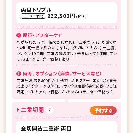
両目トリプル
232,300円
モニター価格
（税込）
保証・アフターケア
糸が取れた時同一幅でかけなおし・二重のラインが薄くな
った時同一幅で糸のかけなおし（ダブル、トリプル）一生涯、
シングル10年間、二重の幅の変更・糸をはずす1年間。プレ
ミアムDrのモニター価格もあり
備考、オプション（麻酔、サービスなど）
二重埋没法を800件以上執刀したドクター、または分院長
以上のドクターのみ施術。リラックス麻酔（笑気麻酔）込。院
限定でプレミアムDr価格、プレミアムDrモニター価格あり
二重切開
7
予約する
全切開法二重術 両目