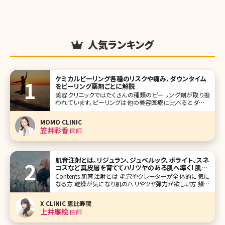
人気ランキング
ケミカルピーリング各種のリスクや痛み、ダウンタイム
をピーリング薬剤ごとに解説
美容クリニックではたくさんの種類のピーリング剤が取り扱
われています。ピーリングは他の美容医療に比べるとダウン
タイムや痛みが少ないことから初めての施術でも手を伸ばし
やすく、読者の中にも受けたことがある方は多くいらっしゃる
MOMO CLINIC
かと思います。 ひとえにピーリングといってもシミでお悩み
笠井彩香
医師
の方、ニキビでお悩み
肌育注射とは。リジュラン、ジュベルック、ボライト、スネ
コスなど真皮層を育ててハリツヤのある肌へ導く! 肌の
お悩みごとに解説
Contents 肌育注射とは 毛穴やクレーターが全体的に気に
なる方 乾燥が気になり肌のハリやツヤ弾力が欲しい方 頻繁
にケアできないので持続重視の方 目元のケアだけピンポイ
ントで行いたい方 まとめ 赤ちゃんのようなもちもちっとした
X CLINIC 恵比寿院
弾力のある柔らかい肌になりたい!一度で
上井廉絵
医師