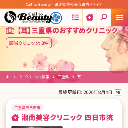
Call to Beauty - 医師監修の美容医療メディア
Search:
【耳】三重県のおすすめクリニック
該当クリニック: 3件
ホーム
クリニック検索
三重県
耳
最終更新日: 2026年8月4日
PR
三重県四日市市
湘南美容クリニック 四日市院