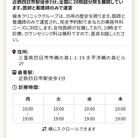
近鉄四日市駅徒歩3分。全国に20院超分院を展開してい
ます。医師と看護師のみで運営
城本クリニックグループは、35年の歴史を誇ります。医師と
看護師のみで運営され、完全予約制であなたの美容外科
ニーズに対応します。女性医師が在籍しており、19時まで
診療、カウンセリング料は無料ですので、是非お越しくださ
い。
住所
三重県四日市市鵜の森1-1-19 太平洋鵜の森ビル
2F
最寄駅
近鉄四日市駅徒歩3分
診療時間
月
火
水
木
10:00
10:00
10:00
10:00
ー
ー
ー
ー
19:00
19:00
19:00
19:00
横にスクロールできます