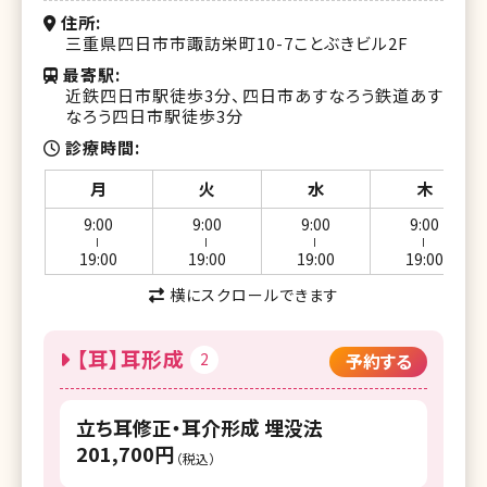
住所
三重県四日市市諏訪栄町10-7ことぶきビル2F
最寄駅
近鉄四日市駅徒歩3分、四日市あすなろう鉄道あす
なろう四日市駅徒歩3分
診療時間
月
火
水
木
9:00
9:00
9:00
9:00
ー
ー
ー
ー
19:00
19:00
19:00
19:00
横にスクロールできます
【耳】耳形成
2
予約する
立ち耳修正・耳介形成 埋没法
201,700円
（税込）