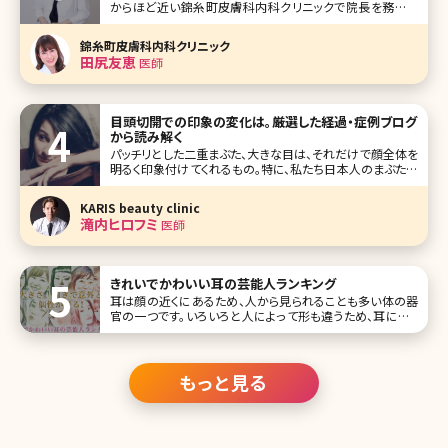
からほど近い錦糸町皮膚科内科クリニックで院長を務める
田尻友恵（たじりともえ）先生です。 ひとつの領域ではなく診
療の入口を広く設けて、トータルケアで患者さんの悩みに沿
錦糸町皮膚科内科クリニック
った診療をすることを理想とし開業されたとのこと。 保険診
田尻友恵
医師
療の皮膚科、内科、
目頭切開での印象の変化は。厳選した経過・症例ブログ
から読み解く
パッチリとした二重まぶた、大きな目は、それだけで顔全体を
明るく印象付けてくれるもの。特に、私たち日本人のまぶたは
脂肪が厚く、腫れぼったく見えてしまいがちですね。二重まぶ
た、大きな目になる方法はいくつかありますが、今回は美容
KARIS beauty clinic
クリニックなどの医療機関で受けることのできる目頭切開法
滝内ヒロフミ
医師
にスポットを当ててお
きれいでかわいい耳の芸能人ランキング
耳は顔の近くにあるため、人から見られることも多い体の器
官の一つです。いろいろと人によって形も違うため、耳によっ
て顔全体に与える印象も違ってくるという、実は大事なパー
ツでもあります。 今回は、かわいい耳・きれいな耳・個性的な
耳などを持つ芸能人をランキングでご紹介です! 第1位 剛力
彩芽
もっと見る