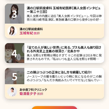
溝の口駅前皮膚科 玉城有紀医師【美人女医インタビュ
ー第二十三回】
美人女医の内面に迫る「美人女医インタビュー」、今回は神
奈川県川崎市高津区、東急線溝の口駅から徒歩1分の好立
地にある溝の口駅前皮膚科の玉城有紀先生です。 溝の口駅
前皮膚科では皮膚科の診療がメインで、美容部門は一部の
溝の口駅前皮膚科
お薬だけです。まさに地域密着の皮膚科医院という感じです
玉城有紀
医師
が、玉城先生が将来作りたい美
『全ての人が美しい世界』に見る、ブスも美人も振り回さ
れる外見至上主義の根深さ／北条かや
美人を照らす照明は明るすぎて ※この記事は2016年に発
表されたものです。 「私はいつも主人公私を照らす照明はい
つも明るくて眩しい照明が当たらない場所のことは知らなか
った」――無料漫画サイト、comicoで連載中の『全ての人が美し
い
二の腕ぶつぶつの正体と治し方を網羅して紹介!
ノースリーブの服を着たいという時に気になるのが二の腕
のぶつぶつ。「なんだか鳥肌みたいでイヤだな」と悩んでいる
人も少なくないのではないでしょうか。ここの部分にぶつぶつ
があると、なかなか思うようにファッションも楽しめませんよ
あゆ皮フ科クリニック
ね。 ここでは、二の腕のぶつぶつの原因と治療方法について
菊澤亜夕子
医師
解説していきますので、