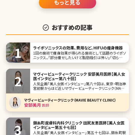
もっと見る
おすすめの記事
ライポソニックスの効果、費用など。HIFUの痩身機器
1回の施術で痩身効果が得られる施術として話題のライポソ
ニックス。「部分痩せしたいけど脂肪吸引は怖い」「切らない
脂肪吸引って結局効果がないのでは?」そんな希望や疑問を
お持ちの方に是非、トライしてほしい施術です。1回の施術で
2.5cmウエストが細くなると言われているライポソニックス
マヴィービューティークリニック 安部美月医師【美人女
について詳しく解説して
医インタビュー第八十回】
人気企画「美人女医インタビュー」第八十回は、東京・明治神
宮前駅からほど近いマヴィービューティークリニック（MAVIE
BEAUTY CLINIC）の安部美月（あべ みづき）先生です。 美容
皮膚科・美容外科、審美歯科、さらにはパーソナルジムまで完
マヴィービューティークリニック（MAVIE BEAUTY CLINIC）
備したマヴィービューティークリニック。抜群のアクセ
安部美月
医師
錦糸町皮膚科内科クリニック 田尻友恵医師【美人女医
インタビュー第五十七回】
人気企画「美人女医インタビュー」第五十七回は、錦糸町駅