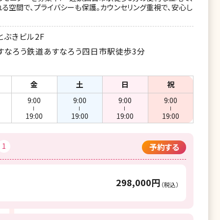
る空間で、プライバシーも保護。カウンセリング重視で、安心し
とぶきビル2F
すなろう鉄道あすなろう四日市駅徒歩3分
金
土
日
祝
9:00
9:00
9:00
9:00
ー
ー
ー
ー
19:00
19:00
19:00
19:00
1
予約する
298,000円
（税込）