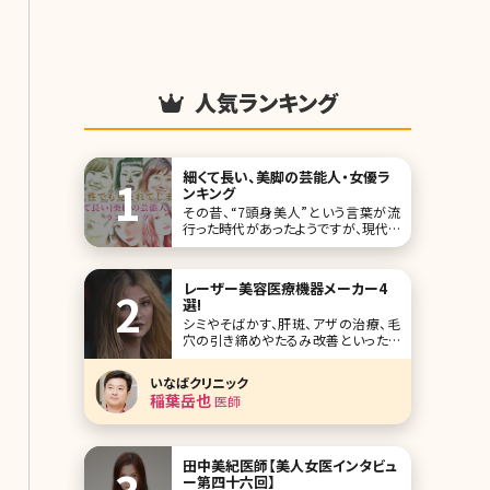
人気ランキング
細くて長い、美脚の芸能人・女優ラ
ンキング
その昔、“7頭身美人”という言葉が流
行った時代があったようですが、現代で
は7頭身どころではなく、8頭身、9頭身
という言葉まで登場してきています。 そ
れと同時に、“短足胴長”の日本人体型
レーザー美容医療機器メーカー4
のイメージが一掃されつつあります。そ
選!
の背景には、豊かな食生活が挙げられ
シミやそばかす、肝斑、アザの治療、毛
ますが、女性たちの美意識の向上もそ
穴の引き締めやたるみ改善といったア
れに拍車を
ンチエイジングの悩み全般からニキビ
跡の改善、イボやほくろの除去などの
いなばクリニック
肌の悩みに対処できるのがレーザー治
稲葉岳也
医師
療器を用いた施術です。美容外科・美容
皮膚科を受診する人の多くがレーザー
の施術を受けていますが、これらの治
療器を生産しているメ
田中美紀医師【美人女医インタビュ
ー第四十六回】