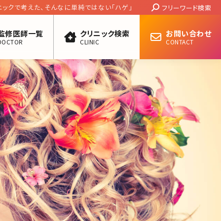
Search:
クで考えた、そんなに単純ではない「ハゲ」と
フリーワード検索
／北条かや
監修医師一覧
クリニック検索
お問い合わせ
DOCTOR
CLINIC
CONTACT