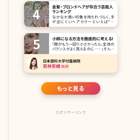
施術です。 私たちの体の中にはさまざ
金髪・ブロンドヘアが似合う芸能人
まな細胞があります。その中でも肥満
ランキング
に関係しているのが脂肪細胞です。
なかなか良い印象を持たれづらく、手
が出にくいヘアカラーといえば“金
髪”です。ですが、人によっては金髪にす
ることで、魅力を最大限引き出せる場
合もあります。 そこで今回は、金髪が魅
小顔になる方法を徹底的に考える!
力アップにつながっている“金髪が似合
「顔がもう一回り小さかったら、全体の
う芸能人”をランキング形式でご紹介し
バランスがよく見えるのに……」そんな
ていきます。 第1位ローラ
風に思ったことはありませんか?背が
高くても低くても、小顔で頭身が多くみ
日本医科大学付属病院
えればバランスの取れた体型に見えて
若林奈緒
医師
「スタイルのいい人」という印象を与え
ることができます。ここでは女性の誰も
が憧れるきゅっと引き締まった小顔に
なるための方法に
もっと見る
スポンサーリンク