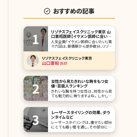
おすすめの記事
リゾナスフェイスクリニック東京 山
口憲昭医師【イケメン医師に会いた
い! 第十六回】
人気企画「イケメン医師に会いたい!」第
十六回は、新橋駅から徒歩数分、リゾナ
スフェイスクリニック東京の山口憲昭
医師（やまぐちかずあき）先生です。
リゾナスフェイスクリニック東京
“Quality of Life Surgery”を座右の銘
山口憲昭
医師
として、顎顔面手術をはじめ、顔より上
にこだわり総合的に施術を提供する美
容外科開院の理由とは。
女性から見たきれいな胸をもつ女
優・芸能人ランキング
きれいな胸を持つ女性は、同性から見
ても魅力的に映りますよね。 しかし男
性が感じる魅力的なバストと、女性が
感じるきれいな胸は異なります。 今回
は女性から見て美しいと感じるバスト
レーザースタイリングの効果、ダウ
にスポットを当てました。 女優・芸能人
ンタイムなど
から選んだ10人を、ランキング形式で
レーザースタイリングは、痩せたい部分
ご紹介します。 1位田中みな実
にとても細い管を通し、その部分に周
波数の異なるレーザー波を流すことで
効率的に痩せることができる脂肪溶解