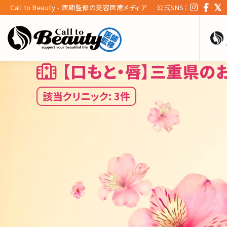
Call to Beauty - 医師監修の美容医療メディア
公式SNS：
【口もと・唇】三重県の
該当クリニック: 3件