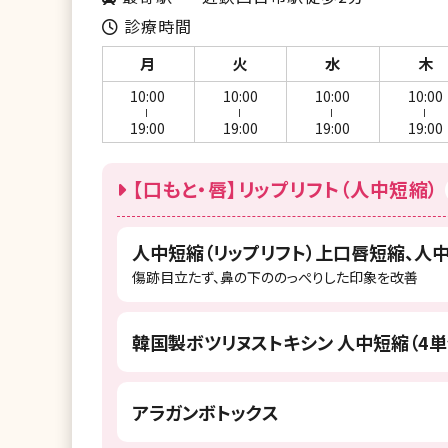
診療時間
月
火
水
木
10:00
10:00
10:00
10:00
ー
ー
ー
ー
19:00
19:00
19:00
19:00
【口もと・唇】リップリフト（人中短縮）
人中短縮（リップリフト）上口唇短縮、人
傷跡目立たず、鼻の下ののっぺりした印象を改善
韓国製ボツリヌストキシン 人中短縮（4単
アラガンボトックス