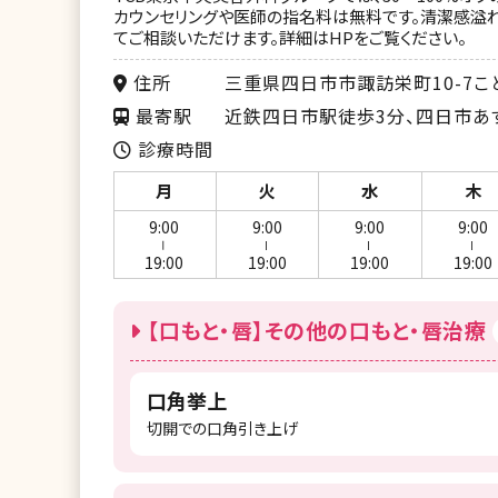
カウンセリングや医師の指名料は無料です。清潔感溢れ
てご相談いただけます。詳細はHPをご覧ください。
住所
三重県四日市市諏訪栄町10-7こ
最寄駅
近鉄四日市駅徒歩3分、四日市あ
診療時間
月
火
水
木
9:00
9:00
9:00
9:00
ー
ー
ー
ー
19:00
19:00
19:00
19:00
【口もと・唇】その他の口もと・唇治療
口角挙上
切開での口角引き上げ