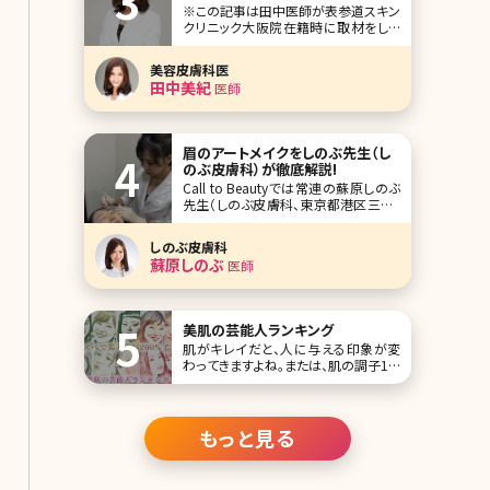
※この記事は田中医師が表参道スキン
クリニック大阪院在籍時に取材をした
記事です。 人気企画「美人女医インタビ
ュー」第四十六回は、東京表参道、名古
美容皮膚科医
屋、大阪、沖縄に展開している、表参道
田中美紀
医師
スキンクリニック大阪院の田中美紀（た
なかみき）先生です。 中学時代に通った
皮膚科で美容治療をやっていて、それ
に感銘
眉のアートメイクをしのぶ先生（し
のぶ皮膚科）が徹底解説!
Call to Beautyでは常連の蘇原しのぶ
先生（しのぶ皮膚科、東京都港区三田）
がクリニックで人気のメニュー、アート
メイクについて詳しく解説してくれまし
しのぶ皮膚科
た。 朝眉を描く時間がない、すっぴんで
蘇原しのぶ
医師
もしっかりした眉が欲しい、そもそも形
がわからない……そんな女子がブチ当
たるお悩みにしのぶ先生が出した答え
美肌の芸能人ランキング
肌がキレイだと、人に与える印象が変
わってきますよね。または、肌の調子1つ
で、自信が持てたり持てなかったり。肌
は女性にとって、目や鼻などのパーツよ
りも重要なポイントかもしれません。 そ
こで、美肌を保つ美意識を高めるため
もっと見る
に、羨ましいほどの美肌をもった女性芸
能人をまとめてみました!ランキング形
式に