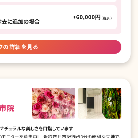
+60,000円
（税込）
除去に追加の場合
クの詳細を見る
日市院
はナチュラルな美しさを目指しています
フのモニターを募集中! 近鉄四日市駅徒歩3分の便利な立地で、