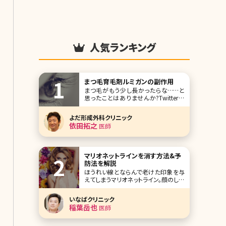
人気ランキング
まつ毛育毛剤ルミガンの副作用
まつ毛がもう少し長かったらな……と
思ったことはありませんか?Twitterな
どで美容に興味のある方がまつ毛を長
くしたいというツイートを見かけること
よだ形成外科クリニック
も多いですが、そこでおすすめされてい
依田拓之
医師
るのがまつ毛育毛に効果があると言わ
れているルミガン。2014年にはついに
日本でも「グラッシュビスタ」の名で、ま
つ毛貧
マリオネットラインを消す方法&予
防法を解説
ほうれい線とならんで老けた印象を与
えてしまうマリオネットライン。顔のしわ
のなかでも特に見た目年齢をあげてし
まう要素ですが、このマリオネットライ
いなばクリニック
ンはなぜできるのでしょうか。ここでは
稲葉岳也
医師
マリオネットラインができる原因と改善
方法について詳しく