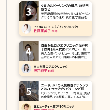
ケミカルピーリングの費用、施術回
数など
美容皮膚科の施術のケミカルピーリン
グはその名の通り、肌に化学薬品をぬ
って皮膚を剥離させることで、肌が新し
く生まれ変わる機能を促進させ、トラブ
PRIMA CLINIC （プリマクリニック）
ルを改善する方法です。最近は家庭で
佐藤亜美子
医師
できるケミカルピーリングのキットも販
売されていますが、そもそもケミカルピ
ーリングとはどんな薬剤を使用してい
るのでしょうか?ど
自由が丘ロジエクリニック 坂戸純
子医師【美人女医インタビュー第二
十一回】
美人女医インタビュー、今回は東京で
昔から人気の街、目黒区の自由が丘に
ある自由が丘ロジエクリニックの坂戸
純子院長です。 大学は建築学科に入
自由が丘ロジエクリニック
り、そこから医学部を受け直したという
坂戸純子
医師
珍しい経歴。美容医療に対する並々な
らぬ熱い思いを語ってくれました。 ご自
身の結果がでた美容法を全公開!ワー
クライフバランス
ニードルRFの人気機器ポテンツァ
とは。ドラッグデリバリーなど様々
なモードも解説
「ポテンツァ」というワードを最近、美容
医療業界では頻繁に耳にするようにな
ってきました。美容医療の中ではニード
ルRFといえばポテンツァというくらい有
麗ビューティー皮フ科クリニック
名になった機械ですが、まだまだ新し