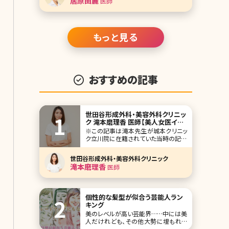
居原田麗
医師
い機械ですので、初めて耳にする方も
少なくはないでしょう。 ニードルRFにも
シルファームやモフィウスといった機械
があ
もっと見る
おすすめの記事
世田谷形成外科・美容外科クリニッ
ク 滝本磨理香 医師【美人女医イン
タビュー第四十五回】
※この記事は滝本先生が城本クリニッ
ク立川院に在籍されていた当時の記事
です。 人気企画「美人女医インタビュ
ー」第四十五回は、全国25院を展開、
世田谷形成外科・美容外科クリニック
30年以上の歴史がある城本クリニック
滝本磨理香
医師
立川院の滝本磨理香（たきもとまりか）
先生です。 医師として目指しているの
は「患者さんに寄り添う医師」。その理
由は
個性的な髪型が似合う芸能人ラン
キング
美のレベルが高い芸能界……中には美
人だけれども、その他大勢に埋もれて
しまっている人もいるかもしれません。