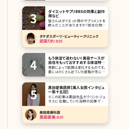
しかし、個性を発揮することで輝く人が
います!その個性のひとつが髪型であ
ダイエットサプリBBXの効果と副作
り、特に女性の場合はヘアスタイルで
用など
大きく雰囲気が変わるものです。 ここで
皆さんはダイエット用のサプリメントを
は、そんな個性的な髪型にすることで
飲んだことがありますか?炭水化物や
注目を集めたり、
脂質の吸収を抑える成分を配合したダ
イエットサポートサプリメントはいくつ
タケダスポーツ・ビューティークリニック
もありますが、体重を維持する程度の
武田りわ
医師
効果しかないと感じている方が多いの
ではないでしょうか。そこで、是非チェッ
クしてほしいのが美容クリニックで処
方されるダイエット
もう保湿で迷わない! 美容ナースが
自信をもっておすすめする保湿特化
スキンケアコスメ
季節によって肌質は変化するものです。
夏にはたくさん出ていた皮脂が冬にな
るとほとんど出なくなってしまい、私た
ちの肌は乾燥が強くなり、人によっては
細かい皮がむけてしまうこともあるの
黒田愛美医師【美人女医インタビュ
ではないでしょうか? そんな時、少しで
ー第十五回】
も乾燥を軽減しようと普段のスキンケ
※この記事は黒田先生がクリントジュ
ア品を見直して、保湿効果の高いもの
ネスに在籍していた当時の記事です。
を選びま
恒例の美人女医インタビュー、今回は
東京都港区の愛宕ヒルズ内にあるクリ
美容皮膚科医
ントジュネスの黒田愛美先生です。もと
黒田愛美
医師
は大手美容外科の分院院長を歴任さ
れ、理想の美容医療、医師としての働き
方を追求するため、クリントジュネス