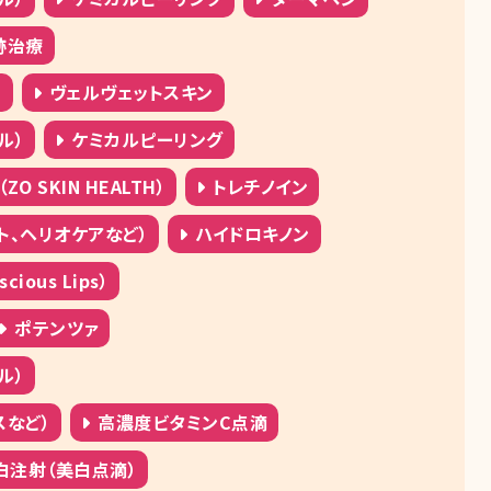
跡治療
）
ヴェルヴェットスキン
ル）
ケミカルピーリング
 SKIN HEALTH）
トレチノイン
ト、ヘリオケアなど）
ハイドロキノン
ous Lips）
ポテンツァ
ル）
スなど）
高濃度ビタミンC点滴
白注射（美白点滴）