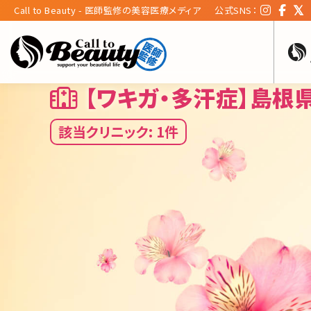
Call to Beauty - 医師監修の美容医療メディア
公式SNS：
【ワキガ・多汗症】島根
該当クリニック: 1件