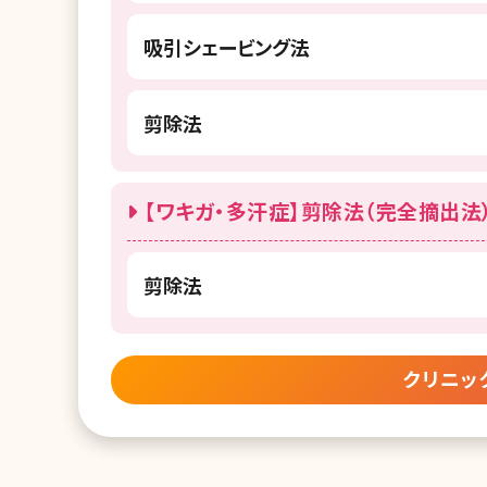
吸引シェービング法
剪除法
【ワキガ・多汗症】剪除法（完全摘出法
剪除法
クリニッ