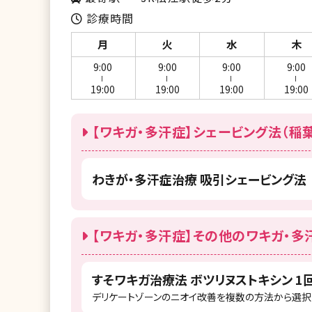
診療時間
月
火
水
木
9:00
9:00
9:00
9:00
ー
ー
ー
ー
19:00
19:00
19:00
19:00
【ワキガ・多汗症】シェービング法（稲
わきが・多汗症治療 吸引シェービング法
【ワキガ・多汗症】その他のワキガ・多
すそワキガ治療法 ボツリヌストキシン 1
デリケートゾーンのニオイ改善を複数の方法から選択