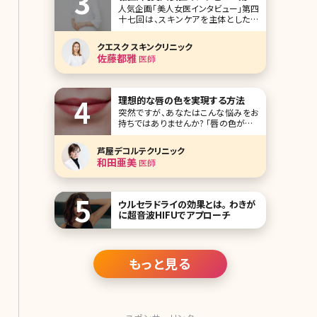
十七回】
人気企画「美人女医インタビュー」第四
十七回は、スキンケアを主体とした美
容皮膚科を東京・汐留のイタリア街に
開院した「クエスクスキンクリニック」の
クエスク スキンクリニック
佐藤都雅（さとうみやか）院長です。 美
佐藤都雅
医師
肌に良いとされるものは数あれど、佐
藤先生イチオシが、レチノール。こだわ
り抜いて開発し、自身のクリニックでド
クター
理想的な唇の色を実現する方法
突然ですが、あなたはこんな悩みをお
持ちではありませんか? 「唇の色が悪く
て、リップカラーやグロスをつけずにい
られない」 「ノーメイクだと唇の血色が
芦屋デコルテクリニック
悪くて不健康に見える」 「10代の頃は
和田亜美
医師
唇の血色がよくてキレイだったのに、最
近、くすんでいる気がする」 女性に多い
悩みですが、積極的に唇のケアをして
ウルセラドライの効果とは。 わきが
に超音波HIFUでアプローチ
もっと見る