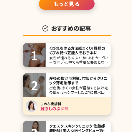
もっと見る
おすすめの記事
くびれを作る方法総まくり! 理想の
くびれ持つ芸能人をお手本に
女性が憧れるメリハリのあるカーヴィ
ーなボディ。中でも重要な要素となる
のがウエストのくびれです。ずん胴で太
いウエストや、ただ細いだけのしまりの
ないウエストも美しいボディラインとは
産後の抜け毛対策、市販からクリニ
言えません。ここで理想のくびれを持つ
ック薄毛治療まで
芸能人をあげなが
出産後、多くの女性が経験する抜け毛
の悩み。シャンプーしたときに排水口に
溜まった抜け毛を見て「このまま薄毛
になってしまうのでは……」と不安を覚
しのぶ皮膚科
えた方もいるのでは?では、この産後の
蘇原しのぶ
医師
抜け毛はいつまで続くのでしょうか。こ
こで産後の抜け毛の原因や対策、その
他の女性の抜け毛・薄毛のトラブルに
ついて詳しく説明し
クエスク スキンクリニック 佐藤都
雅医師【美人女医インタビュー第四