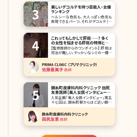
った……」と眉毛の処
美しいデコルテを持つ芸能人・女優
ランキング
ヘルシーな色気も、大人っぽい色気も
表現できるパーツ、それがデコルテ（首
から胸元にかけての範囲）です。一方
で、エイジングサインが目立ちやすいと
いう、あまり嬉しくない特徴も。今回は
これってもしかして肝斑……? 多く
美しいデコルテを持つ芸能人・女優さん
の女性を悩ませる肝斑の特徴とそ
をランキングにしました。 1位田中みな
の治療法とは
【監修医師からのワンポイント】 肝斑は
実 #田中みな実 さん♡インタビュー掲
完治が難しい、やっかいなシミの一種で
載
す。内服治療や外用治療、レーザーなど
を組み合わせて複合的な治療が必要
PRIMA CLINIC （プリマクリニック）
になります。ご自身でも普段から紫外
佐藤亜美子
医師
線ケアや、洗顔やメイクのときにこすら
ないように注意するなど、肝斑を悪化
させない工夫をしっかりと行ってくださ
いね。
錦糸町皮膚科内科クリニック 田尻
友恵医師【美人女医インタビュー第
五十七回】
人気企画「美人女医インタビュー」第五
十七回は、錦糸町駅からほど近い錦糸
町皮膚科内科クリニックで院長を務め
る田尻友恵（たじりともえ）先生です。
錦糸町皮膚科内科クリニック
ひとつの領域ではなく診療の入口を広
田尻友恵
医師
く設けて、トータルケアで患者さんの悩
みに沿った診療をすることを理想とし
開業されたとのこと。 保険診療の皮膚
科、内科、