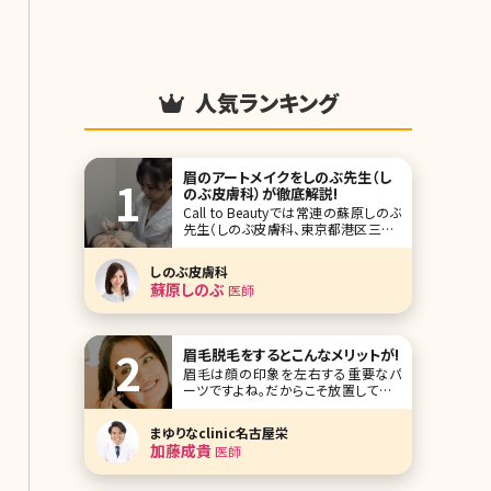
人気ランキング
眉のアートメイクをしのぶ先生（し
のぶ皮膚科）が徹底解説!
Call to Beautyでは常連の蘇原しのぶ
先生（しのぶ皮膚科、東京都港区三田）
がクリニックで人気のメニュー、アート
メイクについて詳しく解説してくれまし
しのぶ皮膚科
た。 朝眉を描く時間がない、すっぴんで
蘇原しのぶ
医師
もしっかりした眉が欲しい、そもそも形
がわからない……そんな女子がブチ当
たるお悩みにしのぶ先生が出した答え
眉毛脱毛をするとこんなメリットが!
眉毛は顔の印象を左右する重要なパ
ーツですよね。だからこそ放置しておく
のは厳禁。こまめに抜いたり剃ったりと
日々のケアが必須です。ただケアの重
まゆりなclinic名古屋栄
要性は分かっていながらも「あぁ、なん
加藤成貴
医師
て手間なんだろう……」「数日前にきれ
いにしたのにもうのびてきてる……」
「気をつけてやっていたのに失敗しちゃ