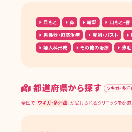
目もと
鼻
輪郭
口もと・唇
男性器・包茎治療
豊胸・バスト
婦人科形成
その他の治療
薄毛治
都道府県から探す
ワキガ・多汗
全国で
ワキガ・多汗症
が受けられるクリニックを都道