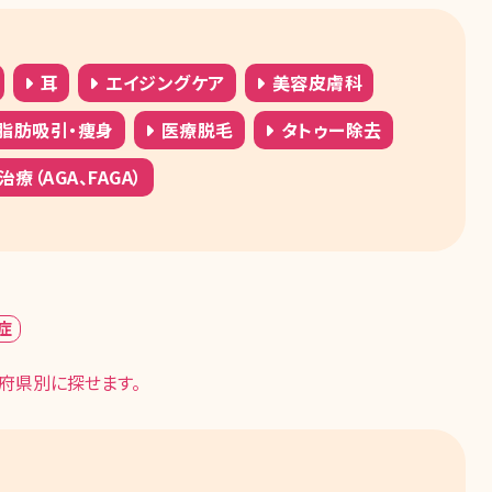
耳
エイジングケア
美容皮膚科
脂肪吸引・痩身
医療脱毛
タトゥー除去
療（AGA、FAGA）
症
府県別に探せます。