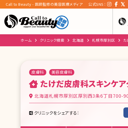
Call to Beauty - 医師監修の美容医療メディア
公式SNS：
ホーム
クリニック検索
北海道
札幌市厚別区
た
皮膚科
美容皮膚科
たけだ皮膚科スキンケア
北海道札幌市厚別区厚別西3条6丁目700-9
クリニックをシェアする：