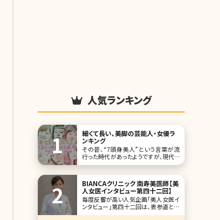
人気ランキング
細くて長い、美脚の芸能人・女優ラ
ンキング
その昔、“7頭身美人”という言葉が流
行った時代があったようですが、現代で
は7頭身どころではなく、8頭身、9頭身
という言葉まで登場してきています。 そ
れと同時に、“短足胴長”の日本人体型
BIANCAクリニック 南寿美医師【美
のイメージが一掃されつつあります。そ
人女医インタビュー第四十二回】
の背景には、豊かな食生活が挙げられ
毎度反響が高い人気企画「美人女医イ
ますが、女性たちの美意識の向上もそ
ンタビュー」第四十二回は、表参道と銀
れに拍車を
座に展開するBIANCAクリニックの南寿