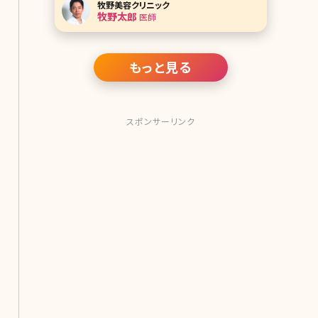
牧野美容クリニック
目立ちやすいパーツ。変えたい!と思っ
牧野太郎
医師
ている人も多いのではないでしょうか。
とはいえ、鼻にプロテーゼを入れる隆
鼻術をする勇気はないという方が大半
でしょう。そこで今回は鼻
もっと見る
スポンサーリンク