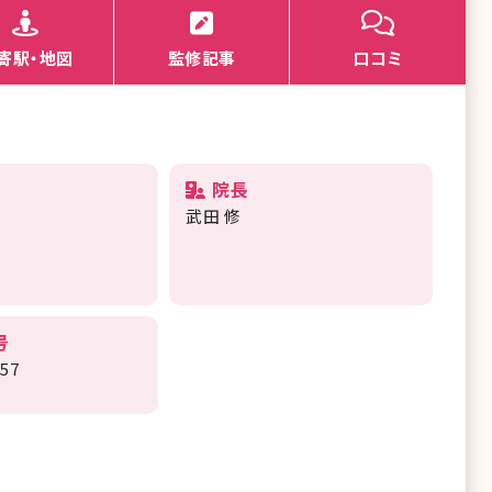
寄駅・地図
監修記事
口コミ
院長
武田 修
号
757