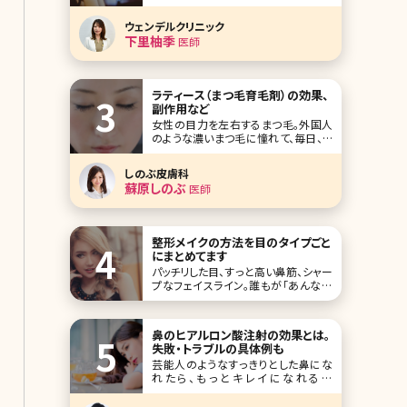
肌の悩みは年代や肌質によって多種多
様に存在しており、そのお肌悩みで精
ウェンデルクリニック
神的に辛くなったり落ち込んだりする
下里柚季
医師
方も少なくありません。 その中でも、
「ニキビ（尋常性ざ瘡）」は思春期の方
から30〜50代まで日本人の90%以上
が経験し、男
ラティース（まつ毛育毛剤）の効果、
副作用など
女性の目力を左右するまつ毛。外国人
のような濃いまつ毛に憧れて、毎日、て
いねいにマスカラを重ね塗りしたり、エ
クステをつけて目力をアップさせてい
しのぶ皮膚科
るという方もいるのではないでしょう
蘇原しのぶ
医師
か。とはいえ、このようなまつ毛ケアに
力を入れすぎると、かえってまつ毛を傷
めてしまい、まつ毛が薄くなったり、細く
なったりすること
整形メイクの方法を目のタイプごと
にまとめてます
パッチリした目、すっと高い鼻筋、シャー
プなフェイスライン。誰もが「あんな顔
になりたい」という理想の顔があるの
ではないでしょうか。美容整形にかかる
費用が以前より安くなっている今、理想
鼻のヒアルロン酸注射の効果とは。
の顔に近づけるために手術をする方も
失敗・トラブルの具体例も
増えていますが、いきなり顔にメスを入
芸能人のようなすっきりとした鼻にな
れ
れたら、もっとキレイになれるの
に……。鏡を見てそんな風に思ったこと
はありませんか?鼻は顔の中でも特に