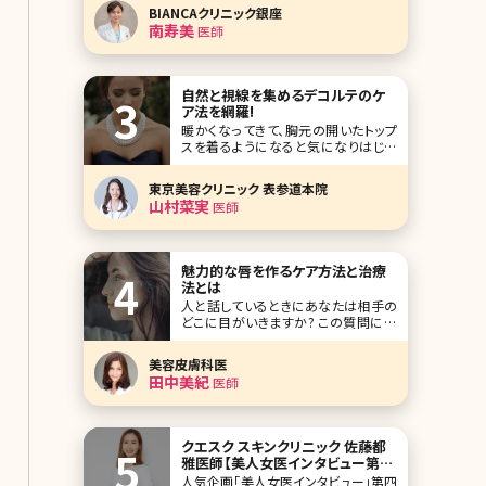
美（みなみ すみ）先生です。 美容外科、
BIANCAクリニック銀座
美容皮膚科問わず豊富な施術メニュー
南寿美
医師
を取り揃えているBIANCAクリニックで
は、ドクター陣が、オールマイティに施
術対応できるのが基本方針。その中で
も、
自然と視線を集めるデコルテのケ
ア法を網羅!
暖かくなってきて、胸元の開いたトップ
スを着るようになると気になりはじめ
るデコルテの肌。美しい鎖骨となめらか
な白い肌は女性らしさの象徴でもあ
東京美容クリニック 表参道本院
り、意外と男性の目がいくポイントでも
山村菜実
医師
あります。ここで本格的な夏が始まる前
にデコルテのケア方法について考えて
みましょう。 【監修医師からのワンポイ
ント
魅力的な唇を作るケア方法と治療
法とは
人と話しているときにあなたは相手の
どこに目がいきますか? この質問に対
して、多くの人が目元と口元と答えるそ
うです。そして目元と口元の印象で相手
美容皮膚科医
が若々しく見えるのか、それとも老けて
田中美紀
医師
いるように見えるのかを感じとるようで
す。 それなのにもかかわらず、顔のスキ
ンケアは念入りに行っているのに、唇の
クエスク スキンクリニック 佐藤都
雅医師【美人女医インタビュー第四
十七回】
人気企画「美人女医インタビュー」第四