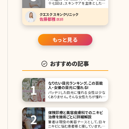
十七回は、スキンケアを主体とした美
容皮膚科を東京・汐留のイタリア街に
開院した「クエスクスキンクリニック」の
クエスク スキンクリニック
佐藤都雅（さとうみやか）院長です。 美
佐藤都雅
医師
肌に良いとされるものは数あれど、佐
藤先生イチオシが、レチノール。こだわ
り抜いて開発し、自身のクリニックでド
クター
もっと見る
おすすめの記事
なりたい目元ランキング。この芸能
人・女優の目元に憧れる!
パッチリした目元に憧れる女性は少な
くありません。そんな女性たちが憧れて
やまない、素敵な目元の芸能人・女優
をランキングにしました!ランキングに
出ている芸能人・女優さんの目元に憧
保険診療と美容皮膚科でのニキビ
れて、まねっこメイクをしている女性も
治療を施術ごとに詳細解説
多いのでは? 1位北川景子 この投稿を
筆者は現役の美容ナースとして、日々
Instagramで見
ニキビに悩む患者様と接しています。お