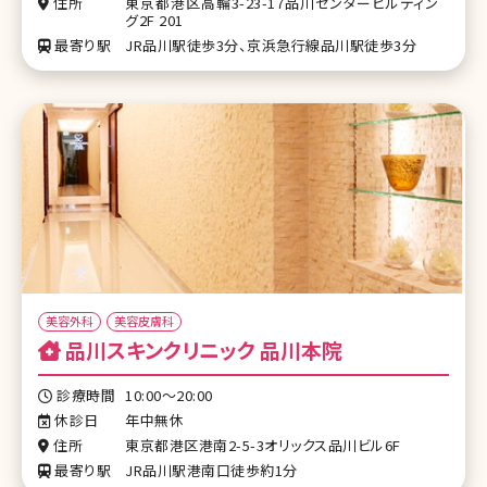
住所
東京都港区高輪3-23-17品川センタービルディン
グ2F 201
最寄り駅
JR品川駅徒歩3分、京浜急行線品川駅徒歩3分
美容外科
美容皮膚科
品川スキンクリニック 品川本院
診療時間
10:00～20:00
休診日
年中無休
住所
東京都港区港南2-5-3オリックス品川ビル6F
最寄り駅
JR品川駅港南口徒歩約1分