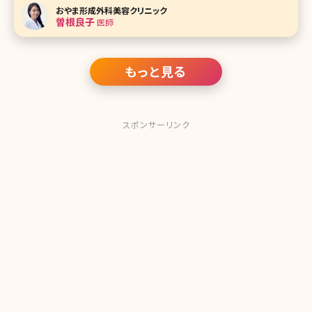
方もいます。 筆者は、患者さんからも顔が丸くて悩んでいると
おやま形成外科美容クリニック
よく相談されることがあります。そのような時にお勧めできる
曽根良子
医師
施術はたくさんあり
もっと見る
スポンサーリンク