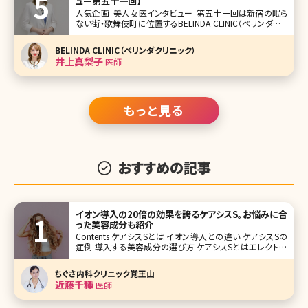
ュー第五十一回】
人気企画「美人女医インタビュー」第五十一回は新宿の眠ら
ない街・歌舞伎町に位置するBELINDA CLINIC（ベリンダクリ
ニック）の井上真梨子（いのうえ まりこ）医師です。 美容外科
メニューが豊富なBELINDA CLINIC。外科系クリニックで院長
BELINDA CLINIC（ベリンダクリニック）
=女性医師自身がメインで施術を対応するクリニ
井上真梨子
医師
もっと見る
おすすめの記事
イオン導入の20倍の効果を誇るケアシスS。お悩みに合
った美容成分も紹介
Contents ケアシスSとは イオン導入との違い ケアシスSの
症例 導入する美容成分の選び方 ケアシスSとはエレクトロ
ポレーションという美容成分を導入する施術です。 似たよう
な導入の施術だとイオン導入がありますが、ケアシスSはそ
ちぐさ内科クリニック覚王山
の20倍もの高い効果があると言われています。
近藤千種
医師