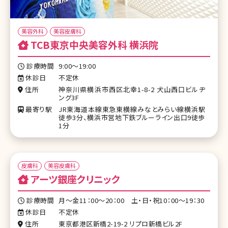
美容外科
美容皮膚科
TCB東京中央美容外科 横浜院
診療時間
9:00～19:00
休診日
不定休
住所
神奈川県横浜市西区北幸1-8-2 犬山西口ビルヂ
ング3F
最寄り駅
JR東海道本線東急東横線みなとみらい線横浜駅
徒歩3分、横浜市営地下鉄ブルーライン出口9徒歩
1分
皮膚科
美容皮膚科
アーツ銀座クリニック
診療時間
月～金11：00～20：00 土・日・祝10：00～19：30
休診日
不定休
住所
東京都港区新橋2-19-2 リプロ新橋ビル2F