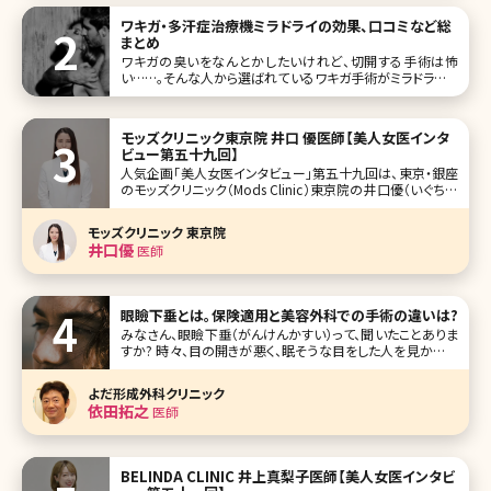
見え、短ければ胴が長く見えます。 少しでも長く見えるために
ワキガ・多汗症治療機ミラドライの効果、口コミなど総
は脚を細
まとめ
ワキガの臭いをなんとかしたいけれど、切開する手術は怖
い……。そんな人から選ばれているワキガ手術がミラドライで
す。これまでワキガの治療はワキの下を切開して、臭いのある
汗を分泌するアポクリン腺を除去することでしか根本的な解
決にはなら
モッズクリニック東京院 井口 優医師【美人女医インタ
ビュー第五十九回】
人気企画「美人女医インタビュー」第五十九回は、東京・銀座
のモッズクリニック（Mods Clinic）東京院の井口優（いぐちゆ
う）先生です。 そのこだわりから脂肪吸引・脂肪注入で指名が
多い銀座のモッズクリニック。海外からの患者さんも多く、日
モッズクリニック 東京院
帰りや一泊二日で脂肪吸引の対応することもあるとか。ダウ
井口優
医師
眼瞼下垂とは。保険適用と美容外科での手術の違いは?
みなさん、眼瞼下垂（がんけんかすい）って、聞いたことありま
すか? 時々、目の開きが悪く、眠そうな目をした人を見かけま
す。でも、本当に眠たいってわけではない人も多数います。こ
の眠そうな目に見えてしまう理由が、眼瞼下垂。まぶたが垂
よだ形成外科クリニック
れ、目があけにくくなるという症状なんです。 今回は眼瞼下
依田拓之
医師
垂の施術効果、
BELINDA CLINIC 井上真梨子医師【美人女医インタビ