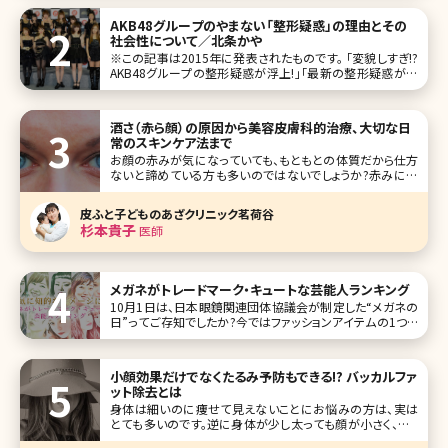
AKB48グループのやまない「整形疑惑」の理由とその
社会性について／北条かや
※この記事は2015年に発表されたものです。 「変貌しすぎ!?
AKB48グループの整形疑惑が浮上!」「最新の整形疑惑があ
るメンバー一覧
酒さ（赤ら顔）の原因から美容皮膚科的治療、大切な日
常のスキンケア法まで
お顔の赤みが気になっていても、もともとの体質だから仕方
ないと諦めている方も多いのではないでしょうか?赤みには
色々な原因があり、お薬やスキンケア、美容医療など選択肢
がたくさんあります。今回は酒さをテーマにお伝えしていきま
皮ふと子どものあざクリニック茗荷谷
す。 【監修医師からのワンポイント】酒さ（赤ら顔）は、「化粧水
杉本貴子
医師
を1日1
メガネがトレードマーク・キュートな芸能人ランキング
10月1日は、日本眼鏡関連団体協議会が制定した“メガネの
日”ってご存知でしたか?今ではファッションアイテムの1つと
して存在感を高めています。 そこで今回は、メガネ姿がキュー
トあるいはトレードマークの1つとなっている女性芸能人を
10名ピックアップしてみました! 第1位アンジェラ・アキ
小顔効果だけでなくたるみ予防もできる!? バッカルファ
ット除去とは
身体は細いのに痩せて見えないことにお悩みの方は、実は
とても多いのです。逆に身体が少し太っても顔が小さく、フェ
イスラインがすっきり細ければあまり太って見えないという