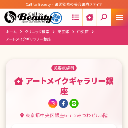
Call to Beauty - 医師監修の美容医療メディア
Search:
ホーム
クリニック検索
東京都
中央区
アートメイクギャラリー銀座
美容皮膚科
アートメイクギャラリー銀
座
東京都中央区銀座6-7-2みつわビル5階