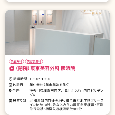
美容外科
美容皮膚科
（閉院）東京美容外科 横浜院
診療時間
10:00～19:00
休診日
年中無休（年末年始を除く）
住所
神奈川県横浜市西区北幸1-8-2犬山西口ビルヂン
グ6F
最寄り駅
JR横浜駅西口徒歩3分、横浜市営地下鉄ブルーラ
イン徒歩10秒、みなとみらい線東急東横線・京浜
急行電鉄・相模鉄道横浜駅徒歩3分