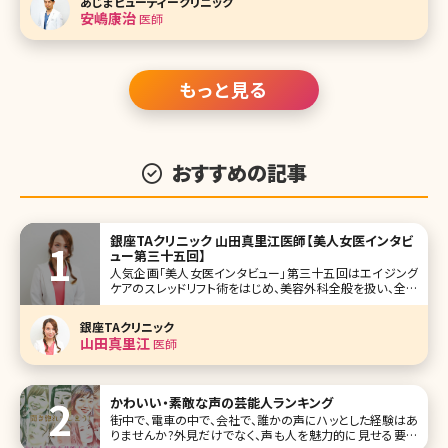
あじまビューティークリニック
康治（あじま やすはる）先生です。 形成外科で長年経験を積
安嶋康治
医師
み、総合
もっと見る
おすすめの記事
銀座TAクリニック 山田真里江医師【美人女医インタビ
ュー第三十五回】
人気企画「美人女医インタビュー」第三十五回はエイジング
ケアのスレッドリフト術をはじめ、美容外科全般を扱い、全国
に4院を展開するTAクリニックグループの主要拠点、銀座TA
クリニックの山田真里江（やまだまりえ）先生です。 もともと
銀座TAクリニック
はニキビ肌に悩まされていて、美容皮膚科を訪れたのが、美
山田真里江
医師
容の医師をや
かわいい・素敵な声の芸能人ランキング
街中で、電車の中で、会社で、誰かの声にハッとした経験はあ
りませんか?外見だけでなく、声も人を魅力的に見せる要素