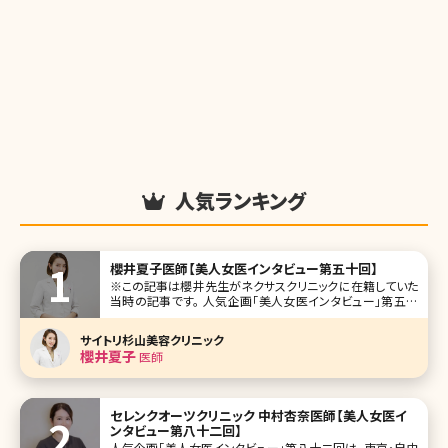
人気ランキング
櫻井夏子医師【美人女医インタビュー第五十回】
※この記事は櫻井先生がネクサスクリニックに在籍していた
当時の記事です。 人気企画「美人女医インタビュー」第五十
回は東京・銀座にあるネクサスクリニック（NEXUS clinic）の
櫻井夏子（さくらい なつこ）医師です。 整形外科医として4年
サイトリ杉山美容クリニック
間大学病院で勤務した後、美容医療へ進みます。転身のきっ
櫻井夏子
医師
セレンクオーツクリニック 中村杏奈医師【美人女医イ
ンタビュー第八十二回】
人気企画「美人女医インタビュー」第八十二回は、東京・自由