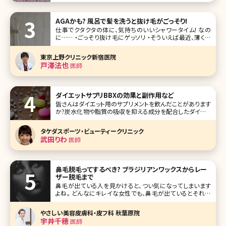
の1つです。 今回は、人を惹きつけるような素敵な声を持つ芸
能人をランキング形式で10名ご紹介します。 第1位柴咲コウ
柴咲コウ Ko Shibasakiさん(@ko_shi
AGAかも? 風呂で髪を洗うと抜け毛がごっそり!
仕事でクタクタの体に、気持ちのいいシャワータイム! なの
に…… ・ごっそり抜け毛にゲッソリ ・そういえば最近、薄くな
ってきたような……? そんなアナタは、まずAGAを疑ってみま
しょう。 ポイントは、頭頂部＆額の生え際! AGA（男性型脱毛
東京上野クリニック新宿医院
症）とは、テストステロンという男
戸澤法也
医師
ダイエットサプリBBXの効果と副作用など
皆さんはダイエット用のサプリメントを飲んだことがあります
か?炭水化物や脂質の吸収を抑える成分を配合したダイエッ
トサポートサプリメントはいくつもありますが、体重を維持す
る程度の効果しかないと感じている方が多いのではないでし
タケダスポーツ・ビューティークリニック
ょうか。そこで、是非チェックしてほしいのが美容クリニックで
武田りわ
医師
処方されるダイエット
鼻毛脱毛ってするべき? ブラジリアンワックスからレー
ザー脱毛まで
鼻毛が出ている人を見かけると、つい気になってしまいます
よね。 どんなにキレイな女性でも、鼻毛が出ているとそれだ
けで魅力が半減してしまいます。ほとんどの方が自分で鼻毛
を処理していますが、処理する際に粘膜を傷付けてしまうと
やさしい美容皮膚科・皮フ科 秋葉原院
思わぬトラブルにつながることも。 今回は鼻毛の仕組みや鼻
宇井千穂
医師
毛脱毛のメリット、正し