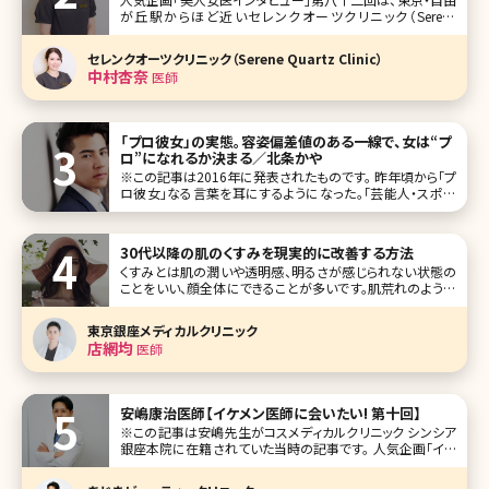
が丘駅からほど近いセレンクオーツクリニック（Serene
Quartz Clinic）で院長を務める中村杏奈（なかむら あんな）
先生です。 やわらかな光が差し込む、ゆったりとした空間で美
セレンクオーツクリニック（Serene Quartz Clinic）
しさも心も満たしてくれる「セレンクオーツクリニック」。ク
中村杏奈
医師
「プロ彼女」の実態。容姿偏差値のある一線で、女は“プ
ロ”になれるか決まる／北条かや
※この記事は2016年に発表されたものです。 昨年頃から「プ
ロ彼女」なる言葉を耳にするようになった。「芸能人・スポー
ツ選手とばかり付き合う一般女性」のことで、「容姿は端麗、
本人は芸能活動を昔やっていたが、名前を検索しても見つか
らない程度。あるいはやっていない」「ブログやSNSも見つか
30代以降の肌のくすみを現実的に改善する方法
らない。自己主
くすみとは肌の潤いや透明感、明るさが感じられない状態の
ことをいい、顔全体にできることが多いです。肌荒れのように
分かりやすい症状が出ることがなく、自分の肌がくすんでいる
と気づかず、症状が慢性化してしまうケースもあります。 くす
東京銀座メディカルクリニック
みにはさまざまなタイプがあり、原因によって対処方法も変
店網均
医師
わってきま
安嶋康治医師【イケメン医師に会いたい! 第十回】
※この記事は安嶋先生がコスメディカルクリニック シンシア
銀座本院に在籍されていた当時の記事です。 人気企画「イケ
メン医師に会いたい!」第十回は美容医療の激戦区、東京・銀
座に本院を構えるコスメディカルクリニック シンシアの安嶋