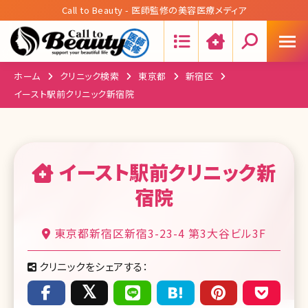
Call to Beauty - 医師監修の美容医療メディア
Search:
ホーム
クリニック検索
東京都
新宿区
イースト駅前クリニック新宿院
イースト駅前クリニック新
宿院
東京都新宿区新宿3-23-4 第3大谷ビル3F
クリニックをシェアする：