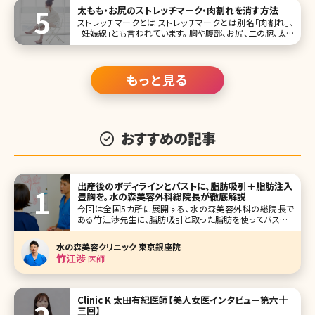
理想の体型を手に入れるための方法について詳しく説明し
太もも・お尻のストレッチマーク・肉割れを消す方法
ましょう。 目次
ストレッチマークとは ストレッチマークとは別名「肉割れ」、
「妊娠線」とも言われています。 胸や腹部、お尻、二の腕、太も
もなどの皮下脂肪が多くあり、皮膚が乾燥しやすい部分にで
きるひび割れのような線で、日本人の80%にみられるともい
われています。幅は数ミリ程度で、大きなものになると長さは
もっと見る
おすすめの記事
出産後のボディラインとバストに、脂肪吸引＋脂肪注入
豊胸を。水の森美容外科総院長が徹底解説
今回は全国5カ所に展開する、水の森美容外科の総院長で
ある竹江渉先生に、脂肪吸引と取った脂肪を使ってバストア
ップする脂肪注入豊胸について、詳しく解説して頂きました。
通常の脂肪吸引のメリット、デメリットはもちろん、産後の女
水の森美容クリニック 東京銀座院
性の多くが直面するボディラインの悩み、授乳後のバストの
竹江渉
医師
萎縮などのお悩みにつ
Clinic K 太田有紀医師【美人女医インタビュー第六十
三回】