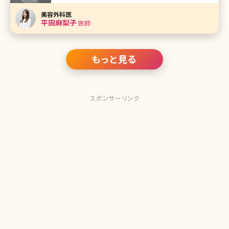
田麻梨子（ひらた まりこ）先生です。 頭の良さ、透き通る様な
美肌、華のある雰囲気など美人女医を絵に描いたような平
美容外科医
田先生。ご自身で経験されたすべての美容治療や愛用してい
平田麻梨子
医師
る具体的なスキンケ
もっと見る
スポンサーリンク