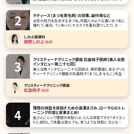
てました。何時間かかりましたか?」「今2時半だから、4時間で
すね」「え、そんなに!?」麻酔の注射をしてからの記憶が一切
ない。手術を始めたのが午前10時だから、4時間以上も眠っ
ラティース（まつ毛育毛剤）の効果、副作用など
ていたのだ。そ
女性の目力を左右するまつ毛。外国人のような濃いまつ毛に
憧れて、毎日、ていねいにマスカラを重ね塗りしたり、エクス
テをつけて目力をアップさせているという方もいるのではな
いでしょうか。とはいえ、このようなまつ毛ケアに力を入れす
しのぶ皮膚科
ぎると、かえってまつ毛を傷めてしまい、まつ毛が薄くなった
蘇原しのぶ
医師
り、細くなったりすること
クリスティーナクリニック銀座 松島桃子医師【美人女医
インタビュー第二十七回】
美人女医インタビュー二十七回目は、東京銀座にあるクリス
ティーナクリニック銀座の松島桃子（まつしま ももこ）先生で
す。 2018年6月オープンのクリニックの院長に就任された松
島先生は、元々は総合病院で麻酔を担当されていました。あ
クリスティーナクリニック銀座
るとき、ご自身も美容医療を経験したことがきっかけで、その
松島桃子
医師
虜になり、麻酔科
理想の体型を目指すための長澤まさみ、ローラらのトレ
ーニング内容と食事まとめ!
皆さんにとって理想の体型とは、どんな体型ですか?ダイエッ
トに成功して体重は落ちても、思うような体型にならなかっ
た……という経験のある方も多いのではないでしょうか。体重
が落ちること=スタイルがよくなることではありません。ここで