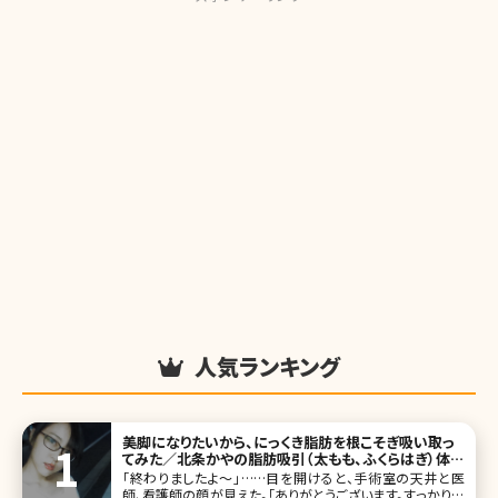
人気ランキング
美脚になりたいから、にっくき脂肪を根こそぎ吸い取っ
てみた／北条かやの脂肪吸引（太もも、ふくらはぎ）体験
記
「終わりましたよ～」……目を開けると、手術室の天井と医
師、看護師の顔が見えた。「ありがとうございます。すっかり寝