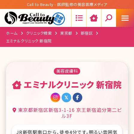
Call to Beauty - 医師監修の美容医療メディア
Search:
ホーム
クリニック検索
東京都
新宿区
エミナルクリニック 新宿院
美容皮膚科
エミナルクリニック 新宿院
東京都新宿区新宿3-1-16 京王新宿追分第二ビ
ル3F
JR新宿駅南口から、徒歩4分です。明るい雰囲気