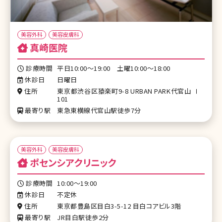
美容外科
美容皮膚科
真崎医院
診療時間
平日10:00〜19:00 土曜10:00〜18:00
休診日
日曜日
住所
東京都渋谷区猿楽町9-8 URBAN PARK代官山 Ⅰ
101
最寄り駅
東急東横線代官山駅徒歩7分
美容外科
美容皮膚科
ポセンシアクリニック
診療時間
10:00～19:00
休診日
不定休
住所
東京都豊島区目白3-5-12 目白コアビル3階
最寄り駅
JR目白駅徒歩2分