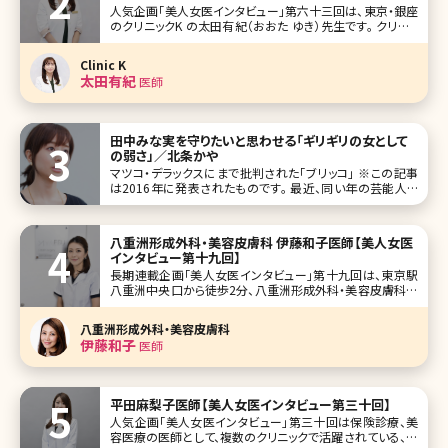
人気企画「美人女医インタビュー」第六十三回は、東京・銀座
のクリニックK の太田有紀（おおた ゆき）先生です。 クリニッ
クKは、金児盛院長のもと、最新の韓流治療を取り入れ、お顔
のアンチエイジング治療をメインとしています。「愛の溢れる
Clinic K
クリニック」を掲げ、待合室は既存の美容クリニックとは一線
太田有紀
医師
を画す、
田中みな実を守りたいと思わせる「ギリギリの女として
の弱さ」／北条かや
マツコ・デラックスにまで批判された「ブリッコ」 ※この記事
は2016年に発表されたものです。 最近、同い年の芸能人や
タレントが気になって仕方ない。特に元TBSアナウンサーの
田中みな実さんは、折にふれてチェックしてしまう。私が新卒
で会
八重洲形成外科・美容皮膚科 伊藤和子医師【美人女医
インタビュー第十九回】
長期連載企画「美人女医インタビュー」第十九回は、東京駅
八重洲中央口から徒歩2分、八重洲形成外科・美容皮膚科の
伊藤和子先生です。もともと形成外科で乳房の再建などに
携わり、その後美容領域へ。インタビューは苦手とおっしゃっ
八重洲形成外科・美容皮膚科
てましたが、常に笑みを絶やさず、丁寧に伝えようという姿勢
伊藤和子
医師
が印象的でした。女性特有の症
平田麻梨子医師【美人女医インタビュー第三十回】
人気企画「美人女医インタビュー」第三十回は保険診療、美
容医療の医師として、複数のクリニックで活躍されている、平