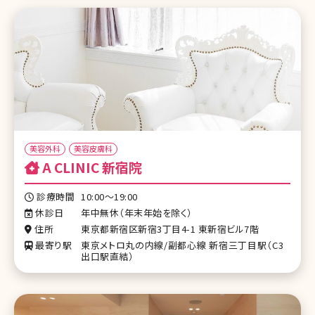
美容外科
美容皮膚科
A CLINIC 新宿院
診療時間
10:00～19:00
休診日
年中無休（年末年始を除く）
住所
東京都新宿区新宿3丁目4-1 東新宿ビル7階
最寄り駅
東京メトロ丸の内線/副都心線 新宿三丁目駅（C3
出口駅直結）