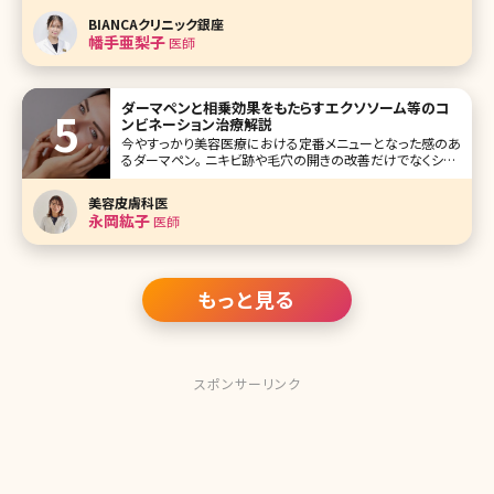
色味を明るくしたい、胸の大きさを大きくしたいなどで、年齢
BIANCAクリニック銀座
を重ねていくと膣の緩みや授乳によるバストサイズの低
幡手亜梨子
医師
ダーマペンと相乗効果をもたらすエクソソーム等のコ
ンビネーション治療解説
今やすっかり美容医療における定番メニューとなった感のあ
るダーマペン。 ニキビ跡や毛穴の開きの改善だけでなくシミ・
くすみ、小じわの改善など美肌治療として汎用性があること
から様々なスキントラブルの改善治療として多くの方が受け
美容皮膚科医
られています。 本記事ではダーマペンの基本情報をお伝えし
永岡紘子
医師
た上で、近年選択
もっと見る
スポンサーリンク