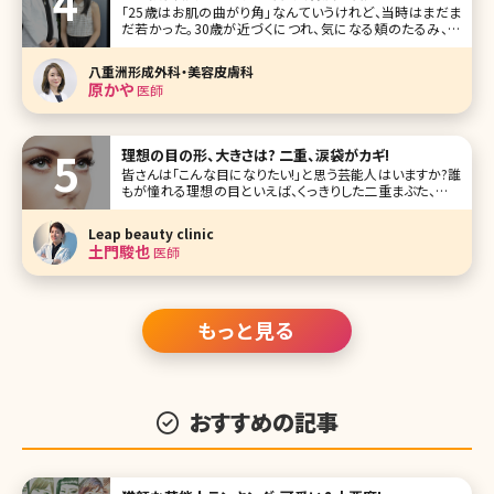
「25歳はお肌の曲がり角」なんていうけれど、当時はまだま
だ若かった。30歳が近づくにつれ、気になる頬のたるみ、毛
穴、目元……。アンチエイジングを始めるにはまだ早い気が
するけれど、どんなケアをすればいいの?美容皮膚科・外科っ
八重洲形成外科・美容皮膚科
て怖くない?そんな疑問を解決すべく、八重洲形成外科・美容
原かや
医師
皮膚科院長の原かや
理想の目の形、大きさは? 二重、涙袋がカギ!
皆さんは「こんな目になりたい!」と思う芸能人はいますか?誰
もが憧れる理想の目といえば、くっきりした二重まぶた、目と
目の間隔、涙袋、瞳の大きさ……など、いろいろな条件があり
ます。 ここでは理想の目の条件を挙げながら、いま人気の目
Leap beauty clinic
を持つ芸能人を紹介していきます。また、理想の目に近づけ
土門駿也
医師
るための美容クリ
もっと見る
おすすめの記事