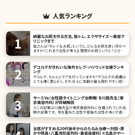
人気ランキング
綺麗なお尻を作る方法。筋トレ、エクササイズ〜美容ク
リニックまで
皆さんは「キレイなお尻」というと、どんなお尻を思い浮かべ
ますか?これまで女性が考える理想のお尻というと「小さくて
目立たないお尻」と答える人が多かったのではないでしょう
か。でも、最近はこんな風潮が少しずつ変わってきているよう
です
デコルテがきれいな海外セレブ・ハリウッド女優ランキ
ング
デコルテ、ちゃんとケアを行っていますか?デコルテの皮膚は
とても薄く柔らかく、それゆえに年齢が最も現れやすい部分
です。デコルテがきれいに見える最大の条件はシミやシワが
ないということ。そして、くっきりと浮き上がった鎖骨も、美し
いデコルテをキープするためには欠かすことのできない条件
サーミVa（女性器タイトニング治療機）を川路先生（東
です。今回は、デコルテ
京美容外科）が詳細解説
※この記事は川路先生が東京美容外科に在籍されていた当
時の記事です。 年を重ねた女性や産後の女性の多くが直面
する女性器の悩みは、切実ですが、なかなか相談することが
難しいもの。治療はしたいけど、大掛かりになったり、ダウン
タイムは避けたい……。そんなデリケートな悩みを解消する
女医がすすめる20代後半からのたるみ治療〜対談・原
美容外科・美容皮膚科での治療
かや院長（八重洲形成外科・美容皮膚科）✕北条かや〜