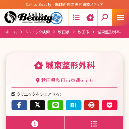
Call to Beauty - 医師監修の美容医療メディア
Search:
ホーム
クリニック検索
秋田県
秋田市
城東整形外科
城東整形外科
秋田県秋田市東通6-7-6
クリニックをシェアする：