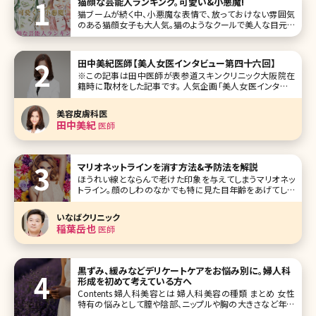
猫顔な芸能人ランキング。可愛い&小悪魔!
猫ブームが続く中、小悪魔な表情で、放っておけない雰囲気
のある猫顔女子も大人気。猫のようなクールで美人な目元を
つくるためにメイク方法を変える女性がいるほど!美女揃い
の芸能界にも、猫顔と言われる女性がたくさん。ここでは、猫
顔の芸能人をランキング形式にしてご紹介します。 第1位 柴
田中美紀医師【美人女医インタビュー第四十六回】
咲コウ
※この記事は田中医師が表参道スキンクリニック大阪院在
籍時に取材をした記事です。 人気企画「美人女医インタビュ
ー」第四十六回は、東京表参道、名古屋、大阪、沖縄に展開し
ている、表参道スキンクリニック大阪院の田中美紀（たなか
美容皮膚科医
みき）先生です。 中学時代に通った皮膚科で美容治療をやっ
田中美紀
医師
ていて、それに感銘
マリオネットラインを消す方法&予防法を解説
ほうれい線とならんで老けた印象を与えてしまうマリオネッ
トライン。顔のしわのなかでも特に見た目年齢をあげてしま
う要素ですが、このマリオネットラインはなぜできるのでしょ
うか。ここではマリオネットラインができる原因と改善方法に
いなばクリニック
ついて詳しく
稲葉岳也
医師
黒ずみ、緩みなどデリケートケアをお悩み別に。婦人科
形成を初めて考えている方へ
Contents 婦人科美容とは 婦人科美容の種類 まとめ 女性
特有の悩みとして膣や陰部、ニップルや胸の大きさなど年齢
問わず悩みを抱えている方が多くいらっしゃいます。若い方は