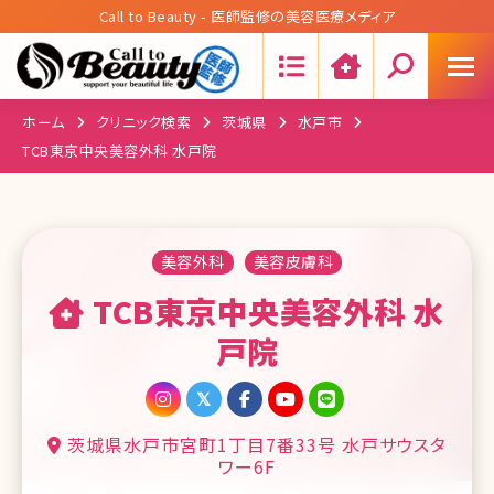
Call to Beauty - 医師監修の美容医療メディア
Search:
ホーム
クリニック検索
茨城県
水戸市
TCB東京中央美容外科 水戸院
美容外科
美容皮膚科
TCB東京中央美容外科 水
戸院
茨城県水戸市宮町1丁目7番33号 水戸サウスタ
ワー6F