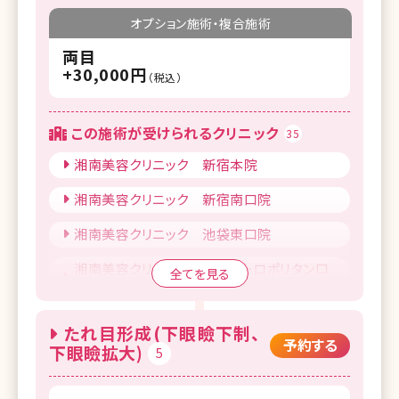
オプション施術・複合施術
両目
+30,000円
（税込）
この施術が受けられるクリニック
35
湘南美容クリニック 新宿本院
湘南美容クリニック 新宿南口院
湘南美容クリニック 池袋東口院
湘南美容クリニック 池袋メトロポリタン口
全てを見る
院
湘南美容クリニック 上野院
たれ目形成(下眼瞼下制、
予約する
下眼瞼拡大)
5
湘南美容クリニック 錦糸町院
湘南美容クリニック 自由が丘院