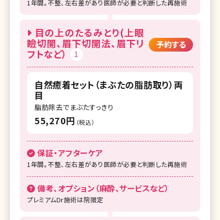
1年間。不整、左右差があり医師が必要と判断した再施術
湘南美容クリニック 高槻院
目の上のたるみとり(上眼
湘南美容クリニック 福岡院
瞼切開、眉下切開法、眉下リ
予約する
フトなど）
湘南美容クリニック 久留米院
1
湘南美容クリニック 熊本院
自然癒着セット（まぶたの脂肪取り）両
湘南美容クリニック 鹿児島中央院
目
脂肪除去でまぶたすっきり
55,270円
（税込）
保証・アフターケア
1年間。不整、左右差があり医師が必要と判断した再施術
備考、オプション（麻酔、サービスなど）
プレミアムDr施術は院限定