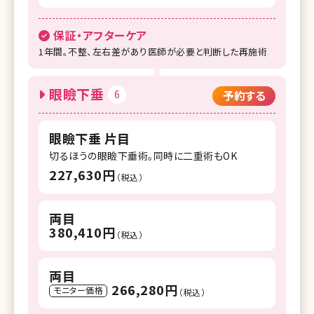
保証・アフターケア
1年間。不整、左右差があり医師が必要と判断した再施術
眼瞼下垂
6
予約する
眼瞼下垂 片目
切るほうの眼瞼下垂術。同時に二重術もOK
227,630円
（税込）
両目
380,410円
（税込）
両目
266,280円
モニター価格
（税込）