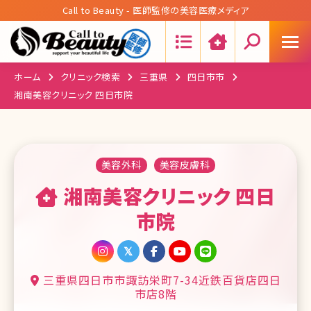
Call to Beauty - 医師監修の美容医療メディア
Search:
ホーム
クリニック検索
三重県
四日市市
湘南美容クリニック 四日市院
美容外科
美容皮膚科
湘南美容クリニック 四日
市院
三重県四日市市諏訪栄町7-34近鉄百貨店四日
市店8階