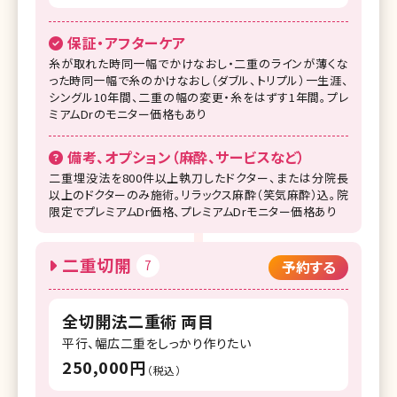
保証・アフターケア
糸が取れた時同一幅でかけなおし・二重のラインが薄くな
った時同一幅で糸のかけなおし（ダブル、トリプル）一生涯、
シングル10年間、二重の幅の変更・糸をはずす1年間。プレ
ミアムDrのモニター価格もあり
備考、オプション（麻酔、サービスなど）
二重埋没法を800件以上執刀したドクター、または分院長
以上のドクターのみ施術。リラックス麻酔（笑気麻酔）込。院
限定でプレミアムDr価格、プレミアムDrモニター価格あり
二重切開
7
予約する
全切開法二重術 両目
平行、幅広二重をしっかり作りたい
250,000円
（税込）