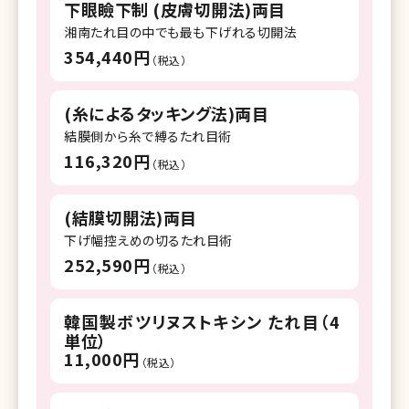
下眼瞼下制 (皮膚切開法)両目
湘南美容クリニック 調布院
湘南たれ目の中でも最も下げれる切開法
354,440円
湘南美容クリニック 町田院
（税込）
湘南美容クリニック 八王子院
(糸によるタッキング法)両目
湘南美容クリニック 藤沢院
結膜側から糸で縛るたれ目術
116,320円
（税込）
湘南美容クリニック 横須賀中央院
湘南美容クリニック 所沢院
(結膜切開法)両目
湘南美容クリニック 千葉センシティ院
下げ幅控えめの切るたれ目術
252,590円
（税込）
湘南美容クリニック 柏院
湘南美容クリニック 流山おおたかの森院
韓国製ボツリヌストキシン たれ目（4
単位）
湘南美容クリニック 宇都宮院
11,000円
（税込）
湘南美容クリニック 名古屋院