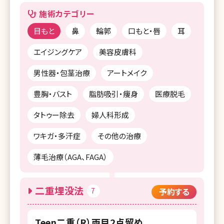
施術カテゴリー
目もと
鼻
輪郭
口もと・唇
耳
エイジングケア
美容皮膚科
男性器・包茎治療
アートメイク
豊胸・バスト
脂肪吸引・痩身
医療脱毛
タトゥー除去
婦人科形成
ワキガ・多汗症
その他の治療
薄毛治療（AGA、FAGA）
二重埋没法
7
予約する
Teen二重（R）両目2点留め