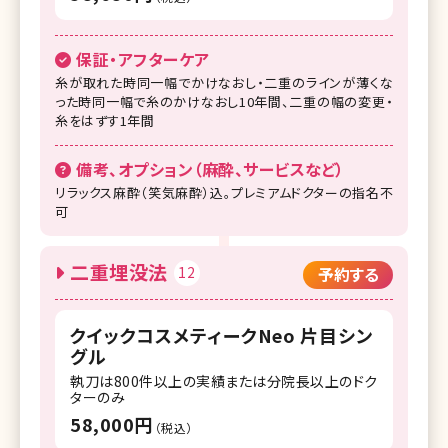
保証・アフターケア
糸が取れた時同一幅でかけなおし・二重のラインが薄くな
った時同一幅で糸のかけなおし10年間、二重の幅の変更・
糸をはずす1年間
備考、オプション（麻酔、サービスなど）
リラックス麻酔（笑気麻酔）込。プレミアムドクターの指名不
可
二重埋没法
12
予約する
クイックコスメティークNeo 片目シン
グル
執刀は800件以上の実績または分院長以上のドク
ターのみ
58,000円
（税込）