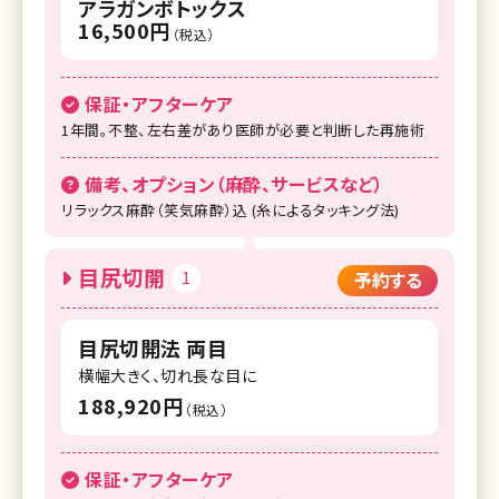
アラガンボトックス
湘南美容クリニック 名古屋駅本院
16,500円
（税込）
湘南美容クリニック 名古屋栄院
湘南美容クリニック 浜松院
保証・アフターケア
1年間。不整、左右差があり医師が必要と判断した再施術
湘南美容クリニック 富山院
備考、オプション（麻酔、サービスなど）
湘南美容クリニック 広島院
リラックス麻酔（笑気麻酔）込 (糸によるタッキング法)
湘南美容クリニック 高松院
湘南美容クリニック 高知院
目尻切開
1
予約する
湘南美容クリニック 京都駅ビル院
目尻切開法 両目
湘南美容クリニック 大阪梅田本院
横幅大きく、切れ長な目に
湘南美容クリニック 大阪あべの院
188,920円
（税込）
湘南美容クリニック 大阪京橋院
保証・アフターケア
湘南美容クリニック 大阪堺東院