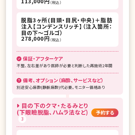
113,000円
（税込）
脱脂3ヶ所(目頭・目尻・中央)＋脂肪
注入【コンデンスリッチ】（注入箇所：
目の下～ゴルゴ）
278,000円
（税込）
保証・アフターケア
不整、左右差があり医師が必要と判断した再施術2年間
備考、オプション（麻酔、サービスなど）
別途安心麻酔(静脈麻酔)代必要。モニター価格あり
目の下のクマ・たるみとり
(下眼瞼脱脂、ハムラ法など)
予約する
3