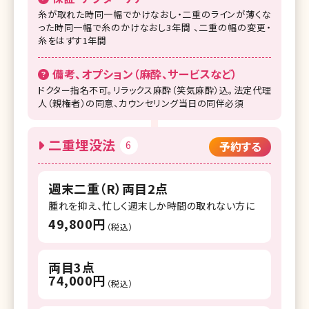
糸が取れた時同一幅でかけなおし・二重のラインが薄くな
った時同一幅で糸のかけなおし3年間 、二重の幅の変更・
糸をはずす1年間
備考、オプション（麻酔、サービスなど）
ドクター指名不可。リラックス麻酔（笑気麻酔）込。法定代理
人（親権者）の同意、カウンセリング当日の同伴必須
二重埋没法
6
予約する
週末二重（R）両目2点
腫れを抑え、忙しく週末しか時間の取れない方に
49,800円
（税込）
両目3点
74,000円
（税込）