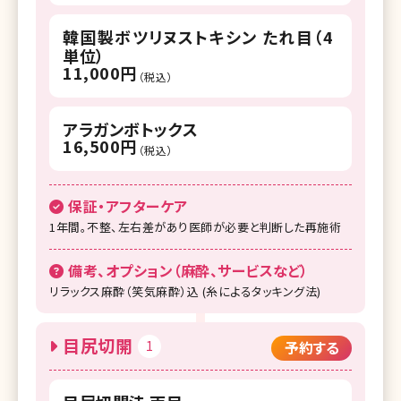
湘南美容クリニック 流山おおたかの森院
韓国製ボツリヌストキシン たれ目（4
単位）
湘南美容クリニック 宇都宮院
11,000円
（税込）
湘南美容クリニック 名古屋院
アラガンボトックス
湘南美容クリニック 名古屋駅本院
16,500円
（税込）
湘南美容クリニック 名古屋栄院
湘南美容クリニック 浜松院
保証・アフターケア
1年間。不整、左右差があり医師が必要と判断した再施術
湘南美容クリニック 富山院
備考、オプション（麻酔、サービスなど）
湘南美容クリニック 広島院
リラックス麻酔（笑気麻酔）込 (糸によるタッキング法)
湘南美容クリニック 高松院
湘南美容クリニック 高知院
目尻切開
1
予約する
湘南美容クリニック 京都駅ビル院