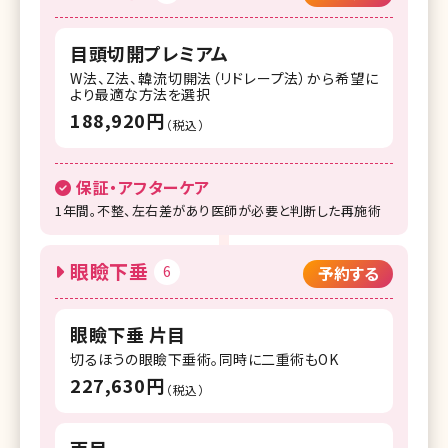
目頭切開プレミアム
W法、Z法、韓流切開法（リドレープ法）から希望に
より最適な方法を選択
188,920円
（税込）
保証・アフターケア
1年間。不整、左右差があり医師が必要と判断した再施術
眼瞼下垂
6
予約する
眼瞼下垂 片目
切るほうの眼瞼下垂術。同時に二重術もOK
227,630円
（税込）
両目