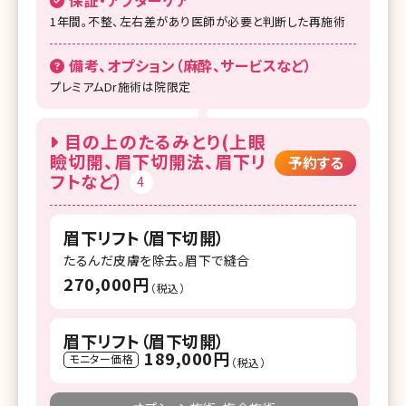
1年間。不整、左右差があり医師が必要と判断した再施術
備考、オプション（麻酔、サービスなど）
プレミアムDr施術は院限定
目の上のたるみとり(上眼
瞼切開、眉下切開法、眉下リ
予約する
フトなど）
4
眉下リフト（眉下切開）
たるんだ皮膚を除去。眉下で縫合
270,000円
（税込）
眉下リフト（眉下切開）
189,000円
モニター価格
（税込）