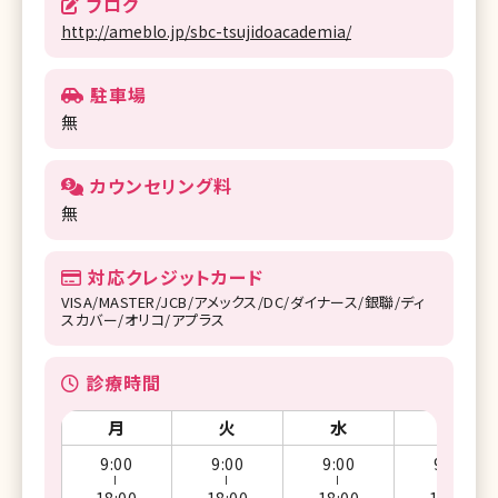
ブログ
http://ameblo.jp/sbc-tsujidoacademia/
駐車場
無
カウンセリング料
無
対応クレジットカード
VISA/MASTER/JCB/アメックス/DC/ダイナース/銀聯/ディ
スカバー/オリコ/アプラス
診療時間
月
火
水
木
9:00
9:00
9:00
9:00
ー
ー
ー
ー
18:00
18:00
18:00
18:00