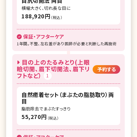
目尻切開法 両目
湘南美容クリニック 大阪梅田本院
横幅大きく、切れ長な目に
湘南美容クリニック 大阪あべの院
188,920円
（税込）
湘南美容クリニック 大阪京橋院
保証・アフターケア
湘南美容クリニック 大阪堺東院
1年間。不整、左右差があり医師が必要と判断した再施術
湘南美容クリニック 高槻院
目の上のたるみとり(上眼
湘南美容クリニック 福岡院
瞼切開、眉下切開法、眉下リ
予約する
フトなど）
湘南美容クリニック 久留米院
1
湘南美容クリニック 熊本院
自然癒着セット（まぶたの脂肪取り）両
湘南美容クリニック 鹿児島中央院
目
脂肪除去でまぶたすっきり
55,270円
（税込）
保証・アフターケア