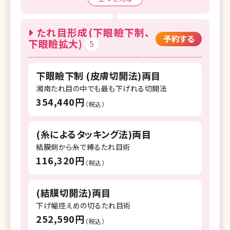
院
湘南美容クリニック 上野院
たれ目形成(下眼瞼下制、
予約する
下眼瞼拡大)
5
湘南美容クリニック 錦糸町院
湘南美容クリニック 自由が丘院
下眼瞼下制 (皮膚切開法)両目
湘南美容クリニック 調布院
湘南たれ目の中でも最も下げれる切開法
354,440円
湘南美容クリニック 町田院
（税込）
湘南美容クリニック 八王子院
(糸によるタッキング法)両目
湘南美容クリニック 藤沢院
結膜側から糸で縛るたれ目術
116,320円
（税込）
湘南美容クリニック 横須賀中央院
湘南美容クリニック 所沢院
(結膜切開法)両目
湘南美容クリニック 千葉センシティ院
下げ幅控えめの切るたれ目術
252,590円
（税込）
湘南美容クリニック 柏院