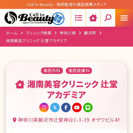
Call to Beauty - 医師監修の美容医療メディア
Search:
ホーム
クリニック検索
神奈川県
藤沢市
湘南美容クリニック 辻堂アカデミア
美容外科
美容皮膚科
湘南美容クリニック 辻堂
アカデミア
神奈川県藤沢市辻堂神台1-3-39 オザワビル4F