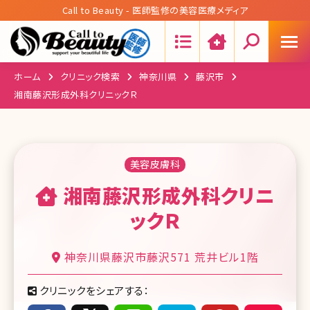
Call to Beauty - 医師監修の美容医療メディア
Search:
ホーム
クリニック検索
神奈川県
藤沢市
湘南藤沢形成外科クリニックＲ
美容皮膚科
湘南藤沢形成外科クリニ
ックＲ
神奈川県藤沢市藤沢571 荒井ビル1階
クリニックをシェアする：