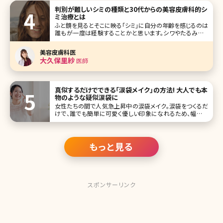
持つ人たちは、本当に美意識が高いと言えるのではないでし
判別が難しいシミの種類と30代からの美容皮膚科的シ
ょうか。今回はほどよ
ミ治療とは
ふと鏡を見るとそこに映る「シミ」に自分の年齢を感じるのは
誰もが一度は経験することかと思います。シワやたるみより
自分自身で1番気になるところはシミだと言われています。
シミがあるだけで隠すためにメイクの時間もかかり、憂鬱な
美容皮膚科医
気持ちになった方も多いのではないでしょうか?今回は、そん
大久保里紗
医師
な年齢を感じるシミについ
真似するだけでできる「涙袋メイク」の方法! 大人でも本
物のような疑似涙袋に
女性たちの間で人気急上昇中の涙袋メイク。涙袋をつくるだ
けで、誰でも簡単に可愛く優しい印象になれるため、幅広い
年齢層の女性から注目を集めています。しかし、初心者の方
にとっては「どうやってメイクをしたらいいのか分からない」
という方も多いのではないでしょうか。 そこで今回は、大人で
も自然なぷっくり涙
もっと見る
スポンサーリンク