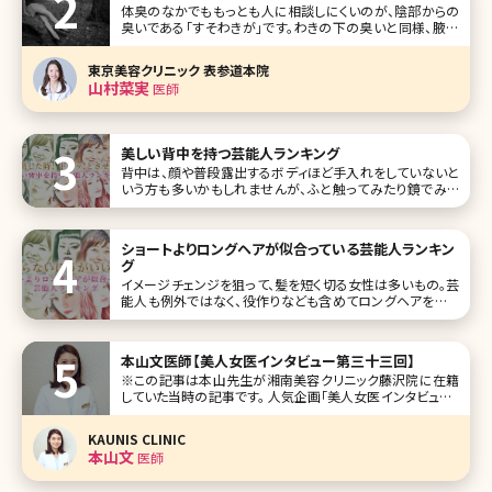
体臭のなかでももっとも人に相談しにくいのが、陰部からの
臭いである「すそわきが」です。わきの下の臭いと同様、腋臭
症（えきしゅうしょう）と呼ばれる症状のひとつで原因もわき
がと同じだと言われています。 ここではすそわきがとはどん
東京美容クリニック 表参道本院
な症状なのか、原因や治療方法を詳しく説明します。 【監修医
山村菜実
医師
師からのワン
美しい背中を持つ芸能人ランキング
背中は、顔や普段露出するボディほど手入れをしていないと
いう方も多いかもしれませんが、ふと触ってみたり鏡でみる
と、うぶ毛であったり、背中ニキビであったり、かつての日焼け
跡のシミだったりという実はお肌の問題が起きやすい場所で
す。 普段あまり露出しないため後回しにしやすい背中のケア
ショートよりロングヘアが似合っている芸能人ランキン
だけれど、やはりふ
グ
イメージチェンジを狙って、髪を短く切る女性は多いもの。芸
能人も例外ではなく、役作りなども含めてロングヘアをばっ
さり切る選択をする方も少なくありません。 ですが、見る側か
らすると「ああー、ロングヘアの方が似合ってたのにな
ぁ……」なんてこともしばしば。そこで今回は、“実はロングヘ
本山文医師【美人女医インタビュー第三十三回】
アの方が似合っている”
※この記事は本山先生が湘南美容クリニック藤沢院に在籍
していた当時の記事です。 人気企画「美人女医インタビュー」
第三十三回は湘南美容クリニック藤沢院の本山文（もとやま
ふみ）先生です。 学生時代は美容に興味がなく、ガリ勉で、「メ
KAUNIS CLINIC
ガネをとると美人」系だったのが、医学生時代にさなぎから
本山文
医師
蝶に脱皮し、