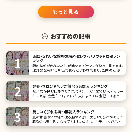
もっと見る
おすすめの記事
卵型・きれいな輪郭の海外セレブ・ハリウッド女優ラン
キング
顔の輪郭がきれいだと、顔全体のバランスが整って見えます。
理想的な輪郭は卵型であるといわれており、国内の女優さ
んの中にもきれいな卵型の輪郭を持った方が大勢存在して
います。では、海外の女優さんではどうなのでしょうか?それで
は、きれいな輪郭トップ10、海外セレブ女優版をご紹介するこ
金髪・ブロンドヘアが似合う芸能人ランキング
とにしましょう。
なかなか良い印象を持たれづらく、手が出にくいヘアカラー
といえば“金髪”です。ですが、人によっては金髪にすること
で、魅力を最大限引き出せる場合もあります。 そこで今回は、
金髪が魅力アップにつながっている“金髪が似合う芸能
人”をランキング形式でご紹介していきます。 第1位ローラ
美しいくびれを持つ芸能人ランキング
夏の水着や体の線が出る服のときに、美しいくびれがあると
着るのも楽しみになってきますよね♪しかし美しいくびれは、
ただ痩せてるだけではダメという難しいものでもありま
す……。 だからこそ、きれいな芸能人たちでも美しいくびれを