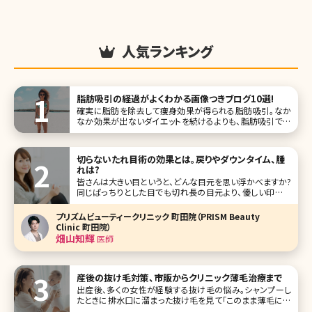
人気ランキング
脂肪吸引の経過がよくわかる画像つきブログ10選!
確実に脂肪を除去して痩身効果が得られる脂肪吸引。なか
なか効果が出ないダイエットを続けるよりも、脂肪吸引で手
っ取り早く痩せたいけど、なかなか手術を受ける勇気が出な
いという方が多いのではないでしょうか。 脂肪吸引は皮膚か
らカニューレを通し、脂肪を吸引して部分痩身やボティライン
切らないたれ目術の効果とは。戻りやダウンタイム、腫
を整える外科手術です。
れは?
皆さんは大きい目というと、どんな目元を思い浮かべますか?
同じぱっちりとした目でも切れ長の目元より、優しい印象を
与えるたれ目のほうが男性ウケがいいという意見もありま
す。確かに、男性に人気のある女優やタレントさんでも優しそ
プリズムビューティークリニック 町田院（PRISM Beauty
うなたれ
Clinic 町田院）
畑山知輝
医師
産後の抜け毛対策、市販からクリニック薄毛治療まで
出産後、多くの女性が経験する抜け毛の悩み。シャンプーし
たときに排水口に溜まった抜け毛を見て「このまま薄毛にな
ってしまうのでは……」と不安を覚えた方もいるのでは?で