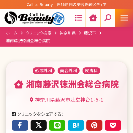
Call to Beauty - 医師監修の美容医療メディア
Search:
ホーム
クリニック検索
神奈川県
藤沢市
湘南藤沢徳洲会総合病院
形成外科
美容外科
皮膚科
湘南藤沢徳洲会総合病院
神奈川県藤沢市辻堂神台1-5-1
クリニックをシェアする：