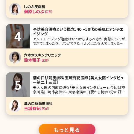
は、この産後の抜け毛はいつまで続くのでしょうか。ここで産
しのぶ皮膚科
後の抜け毛の原因や対策、その他の女性の抜け毛・薄毛のト
蘇原しのぶ
医師
ラブルについて詳しく説明し
予防美容医療という概念。40〜50代の美肌とアンチエ
イジング
アンチエイジング治療はいつからするべきか 実際にシミが
できてしまったり、しわができた。もしくはたるんでしまった。そ
うなってからそれを治すのは大変です。これは体の中のこと
と同じです。高血圧や糖尿病になってしまってそれを改善す
六本木スキンクリニック
る大変さと比較して、なる前に食事など気をつけているほう
鈴木稚子
医師
がどれだけ
溝の口駅前皮膚科 玉城有紀医師【美人女医インタビュ
ー第二十三回】
美人女医の内面に迫る「美人女医インタビュー」、今回は神
奈川県川崎市高津区、東急線溝の口駅から徒歩1分の好立
地にある溝の口駅前皮膚科の玉城有紀先生です。 溝の口駅
前皮膚科では皮膚科の診療がメインで、美容部門は一部の
溝の口駅前皮膚科
お薬だけです。まさに地域密着の皮膚科医院という感じです
玉城有紀
医師
が、玉城先生が将来作りたい美
もっと見る