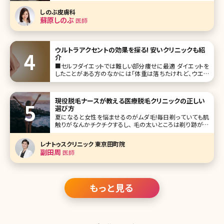
アな唇、口角が上がった華やかな唇。あなたの理想はどのよ
しのぶ皮膚科
うな唇ですか?アートメイクによって理想の唇、印象的な唇を
蘇原しのぶ
医師
手に入れませんか
ウルトラアクセントの効果を探る! 安いクリニックも紹
介
■セルフダイエットでは難しい部分痩せに最適 ダイエットを
したことがある方のなかには「体重は落ちたけれど、ウエス
トがあまり細くならない」「上半身ばかりが痩せて下半身はほ
とんど痩せない」といった経験のある方がいるのではないで
しょうか。全体的に太っていなく
現役脱毛ナースが教える医療脱毛クリニックの正しい
選び方
夏になると女性を悩ませるのがムダ毛!毎日剃っていても肌
触りがなんかチクチクするし、 毛の太いところは剃り跡が目
立って黒いツブツブが……。 ちゃんと処理しているのにお肌
が綺麗に見えなくて恥ずかしいと感じたことがある人も多い
レナトゥスクリニック 東京田町院
のではないでしょうか? また、最近では男性も脱毛をしている
副田周
医師
方が増えて
もっと見る