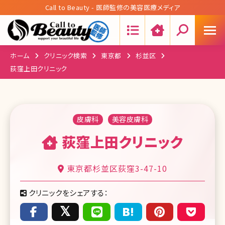
Call to Beauty - 医師監修の美容医療メディア
Search:
ホーム
クリニック検索
東京都
杉並区
荻窪上田クリニック
皮膚科
美容皮膚科
荻窪上田クリニック
東京都杉並区荻窪3-47-10
クリニックをシェアする：