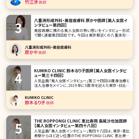
竹江渉
医師
やすく解説していただ
八重洲形成外科・美容皮膚科 原かや医師【美人女医イ
ンタビュー第四回】
美容医療に携わる美人女医の熱い想いをインタビュー形式
で聞く連載第四回目です。 今回は東京駅近くの八重洲形成
外科・美容皮膚科の原かや院長です。 形成外科から美容領
域進出の経緯、現在でも診療にあたる大学病院と開業医の
八重洲形成外科・美容皮膚科
違いなどを語ってもらい、興味深い内容になりました。インタ
原かや
医師
ビューから、その真摯な想いが
KUMIKO CLINIC 鈴木るり子医師【美人女医インタビ
ュー第三十四回】
人気企画「美人女医インタビュー」第三十四回は痩身治療と
注入治療をメインに、2019年に5周年を迎えた東京・日比谷
のKUMIKO CLINICの鈴木るり子（すずきるりこ）先生です。 優
しい口調と柔らかな雰囲気が印象的で、内科医10年の経験
KUMIKO CLINIC
から、美容へ移り、痩身治療については内科医の経験がある
鈴木るり子
医師
か
THE ROPPONGI CLINIC 恵比寿院 長尾沙也加医師
【美人女医インタビュー第四十八回】
人気企画「美人女医インタビュー」第四十八回は、東京・恵比
寿駅からほど近い位置のTHE ROPPONGI CLINIC 恵比寿院