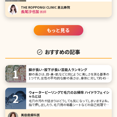
の長尾沙也加（ながおさやか）先生です。 エイジングケア全
般、特にヒアルロン酸注入を得意とする長尾先生はミセスジ
THE ROPPONGI CLINIC 恵比寿院
ャパン全国大会優勝など美を競うコンテストでの実績も持ち
長尾沙也加
医師
合わ
もっと見る
おすすめの記事
脚が長い・股下が長い芸能人ランキング
脚の長さは、目・鼻・肌などと同じように美しさを測る基準の
1つです。女性の平均的な脚の長さは、身体に対して約45％
が平均値。例えば、身長160cmの場合、股下が72cmあれば
平均値をクリアできます。この数値よりも長ければ、脚が長く
見え、短ければ胴が長く見えます。 少しでも長く見えるために
ウォーターピーリングで毛穴のお掃除 ハイドラフェイシ
は脚を細
ャルとは
毛穴の汚れや詰まりはどうしても気になってしまいますよね。
指で押し出したり、毛穴用の粘着シートなどの自己処理で無
理に毛穴詰まりを解消しようとするとお肌を傷つけてしまっ
たり、負荷がかかることによって毛穴が広がってしまい目立
美容皮膚科医
ってしまうなどトラブルの原因となります。 ハイドラフェイシ