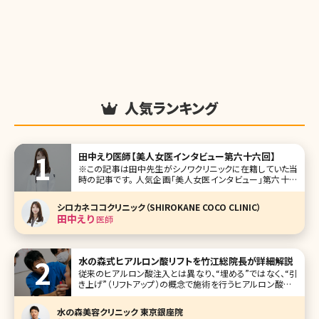
人気ランキング
田中えり医師【美人女医インタビュー第六十六回】
※この記事は田中先生がシノワクリニックに在籍していた当
時の記事です。 人気企画「美人女医インタビュー」第六十六
回は、東京・神宮前のシノワクリニック（CHINOWA CLINIC）の
田中えり（たなか えり）先生です。 シノワクリニックは、渋谷と
シロカネココクリニック（SHIROKANE COCO CLINIC）
原宿（明治神宮前）の中間エリアに位置する美容外科・
田中えり
医師
水の森式ヒアルロン酸リフトを竹江総院長が詳細解説
従来のヒアルロン酸注入とは異なり、“埋める”ではなく、“引
き上げ”（リフトアップ）の概念で施術を行うヒアルロン酸リフ
ト。現在テレビや雑誌でも取り上げられ、注目されています。
水の森美容外科総院長の竹江先生にヒアルロン酸リフトに
水の森美容クリニック 東京銀座院
ついて、他のエイジング治療との比較もまじえながら、わかり