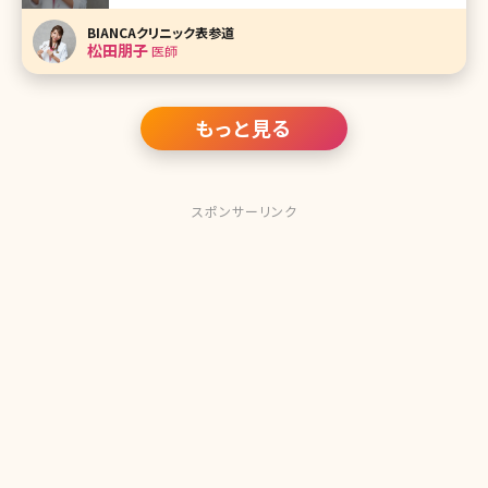
BIANCAクリニックの松田朋子（まつだ ともこ）先生です。 従
来の施術も大事にしながら最新の美容治療も多く取り入れ
BIANCAクリニック表参道
てるBIANCAクリニック。その中で美容医療に携わり約10年、
松田朋子
医師
カメラマンか
もっと見る
スポンサーリンク