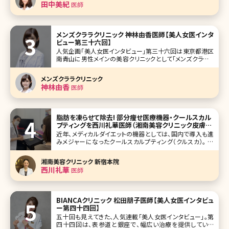
田中美紀
医師
ャルはピーリングの
メンズクララクリニック 神林由香医師【美人女医インタ
ビュー第三十六回】
人気企画「美人女医インタビュー」第三十六回は東京都港区
南青山に男性メインの美容クリニックとして「メンズクララク
リニック」を開院された神林由香（かんばやしゆか）先生です。
テーマはずばりナチュラル美容医療。先生のこれまでの美容
メンズクララクリニック
皮膚科医としての経験から、すべての理想を具現化したの
神林由香
医師
が、「メンズクララク
脂肪を凍らせて除去! 部分痩せ医療機器・クールスカル
プティングを西川礼華医師（湘南美容クリニック皮膚科
全体統括）が徹底解説
近年、メディカルダイエットの機器としては、国内で導入も進
みメジャーになったクールスカルプティング（クルスカ）。 痩
身作用において、厚労省と米国FDA（食品医薬品局）が認可
した機器で、通常のダイエットでは難しい「部分痩せ」を痛み、
湘南美容クリニック 新宿本院
ダウンタイムほとんどナシで実現するという夢のような機器
西川礼華
医師
とは!?
BIANCAクリニック 松田朋子医師【美人女医インタビュ
ー第四十四回】
五十回も見えてきた、人気連載「美人女医インタビュー」。第
四十四回は、表参道と銀座で、幅広い治療を提供している