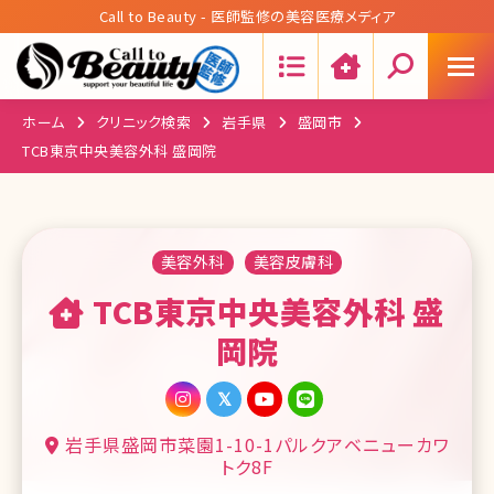
Call to Beauty - 医師監修の美容医療メディア
Search:
ホーム
クリニック検索
岩手県
盛岡市
TCB東京中央美容外科 盛岡院
美容外科
美容皮膚科
TCB東京中央美容外科 盛
岡院
岩手県盛岡市菜園1-10-1パルクアベニューカワ
トク8F