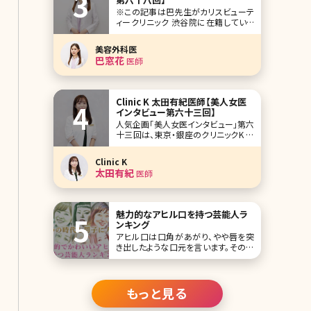
※この記事は巴先生がカリスビューテ
ィークリニック 渋谷院に在籍していた
当時の記事です。 人気企画「美人女医
インタビュー」第六十八回は、東京・渋
美容外科医
谷のカリスビューティークリニック
巴窓花
医師
（KARIS beauty clinic）渋谷院の巴窓
花（ともえ まどか）先生です。 カリスビ
ューティークリニックは、
Clinic K 太田有紀医師【美人女医
インタビュー第六十三回】
人気企画「美人女医インタビュー」第六
十三回は、東京・銀座のクリニックK の
太田有紀（おおた ゆき）先生です。 クリ
ニックKは、金児盛院長のもと、最新の
Clinic K
韓流治療を取り入れ、お顔のアンチエ
太田有紀
医師
イジング治療をメインとしています。
「愛の溢れるクリニック」を掲げ、待合室
は既存の美容クリニックとは一線を画
す、
魅力的なアヒル口を持つ芸能人ラ
ンキング
アヒル口は口角があがり、やや唇を突
き出したような口元を言います。その際
に口の隙間が「W」のように見えたるの
がもっとも良いとされます。 かねてから
アヒル口は女性の間で流行っていまし
たので、真似したことがある人も多いの
もっと見る
ではないでしょうか。そして意外とうまく
できずに撃沈したことも……。 本来の