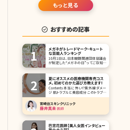
ますが、それだけしかしてないの?とい
もっと見る
う方もいれば、やっぱりねえ……という
努力を行っている方もいます。それで
は、彼女たちがどのよ
おすすめの記事
メガネがトレードマーク・キュート
な芸能人ランキング
10月1日は、日本眼鏡関連団体協議会
が制定した“メガネの日”ってご存知で
したか?今ではファッションアイテムの1
つとして存在感を高めています。 そこで
今回は、メガネ姿がキュートあるいはト
夏にオススメの医療機関専売コス
レードマークの1つとなっている女性芸
メ。初めてのかた選び方教えます!
能人を10名ピックアップしてみました!
Contents 本当に怖い!?紫外線ダメー
第1位アンジェラ・アキ
ジ 肌トラブルと美容成分 このトラブル
にこのコスメ おわりに 夏といえば紫外
線。6〜8月は一年で一番紫外線が降り
宮崎台スキンクリニック
注ぐ時期です。紫外線によってさまざま
藤井真未
医師
な肌トラブルが起こってしまう可能性が
あります。 ・日焼けによる肌のヒリヒリ
巴窓花医師【美人女医インタビュー
第六十八回】