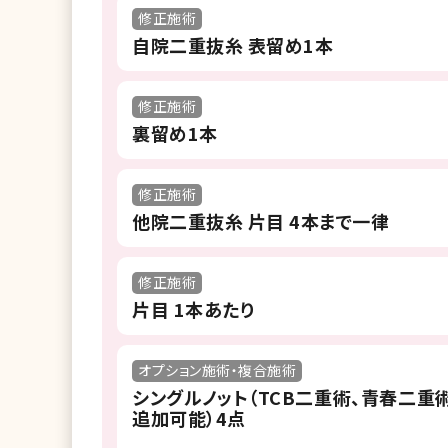
修正施術
自院二重抜糸 表留め1本
修正施術
裏留め1本
修正施術
他院二重抜糸 片目 4本まで一律
修正施術
片目 1本あたり
オプション施術・複合施術
シングルノット（TCB二重術、青春二重術
追加可能）4点