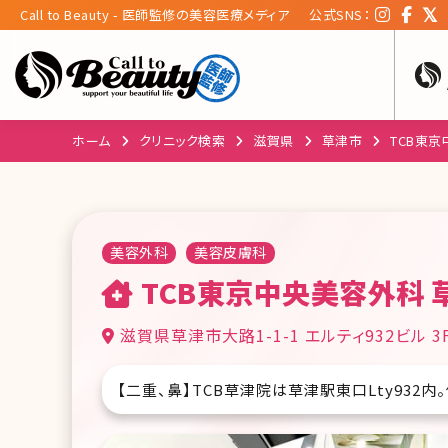
Call to Beauty - 医師監修の美容医療メディア
公式SNS：
ホーム
クリニック検索
滋賀県
草津市
TCB東
美容外科
美容皮膚科
TCB東京中央美容外科 
滋賀県草津市大路1-1-1 エルティ932ビル 3
【二重、鼻】TCB草津院は草津駅東口Lty932