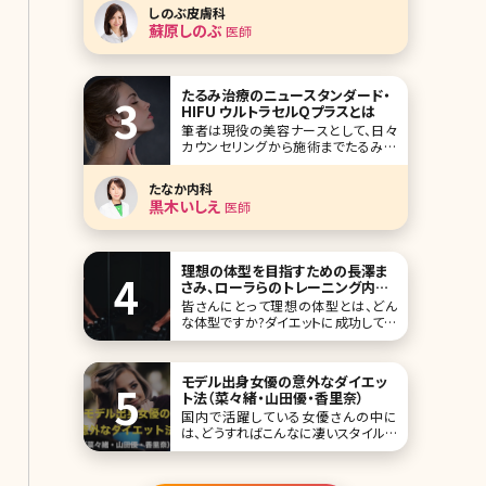
最新のイオン導入の施術について詳し
しのぶ皮膚科
く説明していきます。 2-1.美容皮膚科の
蘇原しのぶ
医師
イオン導入は何が違うの? ■マシンの
性能が高い イ
たるみ治療のニュースタンダード・
HIFU ウルトラセルQプラスとは
筆者は現役の美容ナースとして、日々
カウンセリングから施術までたるみ治
療を行っています。30代半ばからたる
みやたるみによるシワはご自身でも気
たなか内科
になりだす方が多く、一度の施術では
黒木いしえ
医師
終わらず納得できるまで長期間かかる
根気のいる治療と言えるでしょう。 ま
た、他人から見た時にはシミよりシワや
たるみの方が年齢
理想の体型を目指すための長澤ま
さみ、ローラらのトレーニング内容
と食事まとめ!
皆さんにとって理想の体型とは、どん
な体型ですか?ダイエットに成功して体
重は落ちても、思うような体型にならな
かった……という経験のある方も多い
のではないでしょうか。体重が落ちるこ
モデル出身女優の意外なダイエッ
と=スタイルがよくなることではありま
ト法（菜々緒・山田優・香里奈）
せん。ここで理想の体型を手に入れる
国内で活躍している女優さんの中に
ための方法について詳しく説明しましょ
は、どうすればこんなに凄いスタイルを
う。 目次
キープできるわけ?と不思議なくらい常
にベストなスタイルを維持している方
がいます。今回は3名の美女をご紹介し