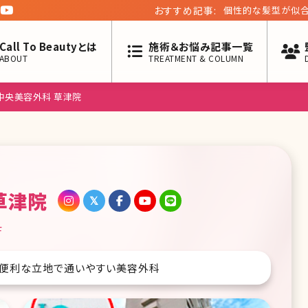
おすすめ記事:
ゼニカル（オルリフ
Call To Beautyとは
施術＆お悩み記事一覧
ABOUT
TREATMENT & COLUMN
京中央美容外科 草津院
草津院
F
内。便利な立地で通いやすい美容外科