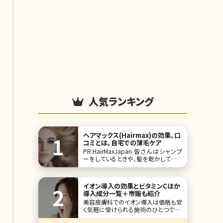
人気ランキング
ヘアマックス(Hairmax)の効果、口
コミとは。自宅での薄毛ケア
PR:HairMaxJapan 皆さんはシャンプ
ーをしているときや、髪を乾かしている
とき、数十本単位で髪の毛が抜けてび
っくりしたことはありませんか?特に秋
は1年の中でも抜け毛が増える季節。
イオン導入の効果とビタミンCほか
自然におさまるとはいえ、抜け毛の本
導入成分一覧＋市販も紹介
数を見るとストレスを感じてしまいます
美容皮膚科でのイオン導入は価格も安
よね。豊かで美しい髪は女性の命。ここ
く気軽に受けられる施術のひとつです。
で
ここからは美容皮膚科で行われている