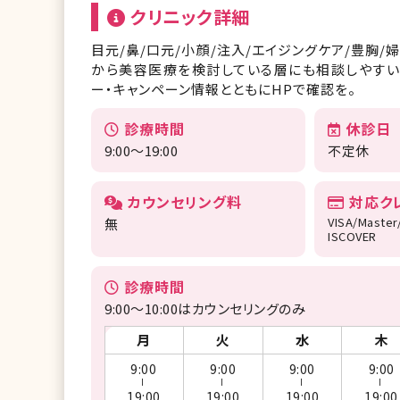
クリニック詳細
目元/鼻/口元/小顔/注入/エイジングケア/豊胸/
から美容医療を検討している層にも相談しやすい
ー・キャンペーン情報とともにHPで確認を。
診療時間
休診日
9:00～19:00
不定休
カウンセリング料
対応ク
VISA/Master
無
ISCOVER
診療時間
9:00～10:00はカウンセリングのみ
月
火
水
木
9:00
9:00
9:00
9:00
ー
ー
ー
ー
19:00
19:00
19:00
19:00