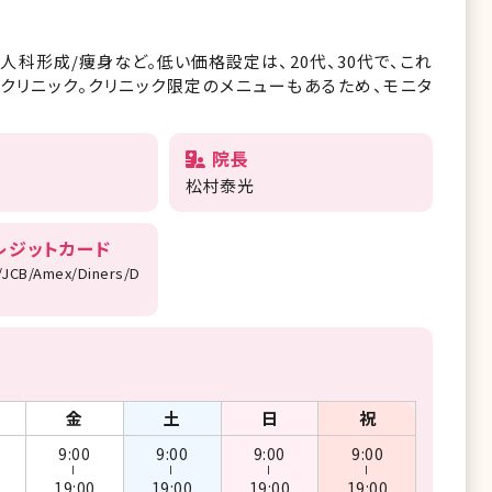
婦人科形成/痩身など。低い価格設定は、20代、30代で、これ
クリニック。クリニック限定のメニューもあるため、モニタ
院長
松村泰光
レジットカード
/JCB/Amex/Diners/D
金
土
日
祝
9:00
9:00
9:00
9:00
ー
ー
ー
ー
19:00
19:00
19:00
19:00