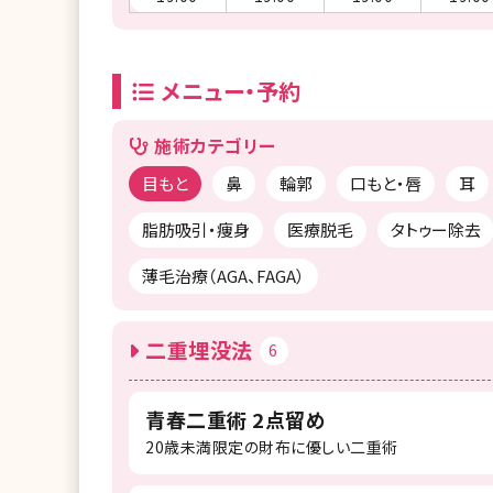
メニュー・予約
施術カテゴリー
目もと
鼻
輪郭
口もと・唇
耳
脂肪吸引・痩身
医療脱毛
タトゥー除去
薄毛治療（AGA、FAGA）
二重埋没法
6
青春二重術 2点留め
20歳未満限定の財布に優しい二重術