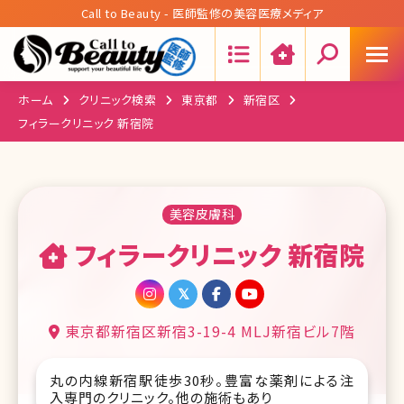
Call to Beauty - 医師監修の美容医療メディア
Search:
ホーム
クリニック検索
東京都
新宿区
フィラークリニック 新宿院
美容皮膚科
フィラークリニック 新宿院
東京都新宿区新宿3-19-4 MLJ新宿ビル7階
丸の内線新宿駅徒歩30秒。豊富な薬剤による注
入専門のクリニック。他の施術もあり