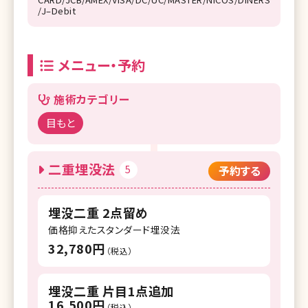
/J–Debit
メニュー・予約
施術カテゴリー
目もと
二重埋没法
5
予約する
埋没二重 2点留め
価格抑えたスタンダード埋没法
32,780円
（税込）
埋没二重 片目1点追加
16,500円
（税込）