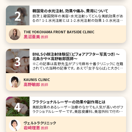
んなお悩みを解決してくれるのが、鼻と唇の距離を近づけて
見せる「人中短縮メイク」。 そこで今回は、顔ののっぺり感を
韓国発の水光注射。効果や痛み、費用について
解消して、美人の黄金
目次 1.韓国発祥の美容・水光注射ってどんな美肌効果があ
るの? 1-1.水光注射とは 1-2.水光注射の効果 1-3.水光注射
のメリットとは 1-4.水光注射の痛みは? 1-5.水光注射のダウ
ンタイム、跡や赤み、内出血がある? 2.水光注射の費用 3.ま
THE YOKOHAMA FRONT BAYSIDE CLINIC
とめ 【
黒沼亜美
医師
BNLS小顔注射体験記（ビフォアアフター写真つき）〜
北条かや✕高野敏郎医師〜
※この記事は高野先生がプリモ麻布十番クリニックに在籍
されていた当時の記事です。 あえて「女子ならば」と大きく出
てみるが、女子ならば誰しも「小顔」に憧れた経験があるので
はないだろうか。「このほっぺたの肉がもう少し少なけれ
KAUNIS CLINIC
ば……」と鏡の前でため息をついた経験は、2度や3度ではあ
高野敏郎
医師
るまい。ダイエットや美容
フラクショナルレーザーの効果や副作用とは
美肌効果のあるレーザー治療のなかでも人気が高いのがフ
ラクショナルレーザーです。美容皮膚科、美容外科で行われ
るレーザーの治療はいくつか種類がありますが、フラクショナ
ルレーザーにはどのような特徴があるのでしょうか。ここでは
ヴェルトラクリニック
フラクショナルレーザーの基本的な知識から最新の施術情
岩﨑理恵
医師
報まで詳しくお伝えしていきます