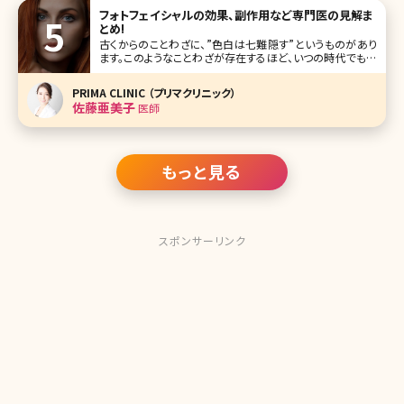
フォトフェイシャルの効果、副作用など専門医の見解ま
とめ!
古くからのことわざに、”色白は七難隠す”というものがあり
ます。このようなことわざが存在するほど、いつの時代でも日
本人女性は美白を意識して生活してきたということなのでし
ょう。そして現代では”ヤマンバ”や”ガングロ”などが一部の
PRIMA CLINIC （プリマクリニック）
若い女性たちの間で流行ったこともありましたが、依然とし
佐藤亜美子
医師
て、抜けるような色
もっと見る
スポンサーリンク