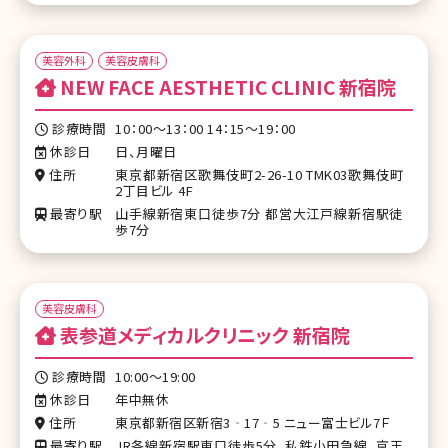
美容外科
美容皮膚科
NEW FACE AESTHETIC CLINIC 新宿院
診療時間
10：00〜13：00 14：15〜19：00
休診日
日、月曜日
住所
東京都新宿区歌舞伎町2-26-10 TMK03歌舞伎町
2丁目ビル 4F
最寄り駅
山手線新宿東口徒歩7分 都営大江戸線新宿駅徒
歩7分
美容皮膚科
表参道メディカルクリニック 新宿院
診療時間
10:00～19:00
休診日
年中無休
住所
東京都新宿区新宿3‐17‐5 ニュー富士ビル7Ｆ
最寄り駅
JR各線新宿駅東口徒歩5分、私鉄小田急線、京王