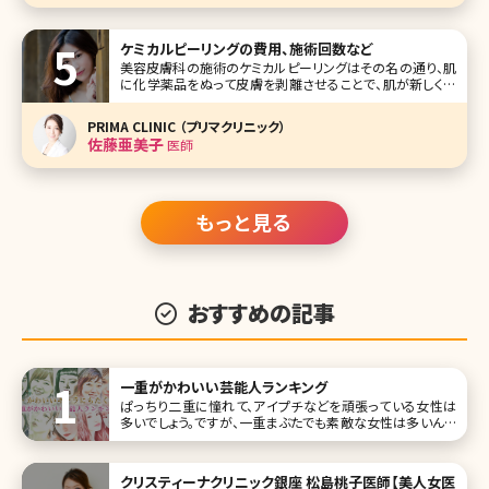
ケミカルピーリングの費用、施術回数など
美容皮膚科の施術のケミカルピーリングはその名の通り、肌
に化学薬品をぬって皮膚を剥離させることで、肌が新しく生
まれ変わる機能を促進させ、トラブルを改善する方法です。最
近は家庭でできるケミカルピーリングのキットも販売されて
PRIMA CLINIC （プリマクリニック）
いますが、そもそもケミカルピーリングとはどんな薬剤を使
佐藤亜美子
医師
用しているのでしょうか?ど
もっと見る
おすすめの記事
一重がかわいい芸能人ランキング
ぱっちり二重に憧れて、アイプチなどを頑張っている女性は
多いでしょう。ですが、一重まぶたでも素敵な女性は多いんで
すよ!芸能人、女優にも美人やかわいいというキャラクターで、
一重の人は意外と多いです! そこで今回は、一重でもかわい
い女性芸能人をランキング形式でご紹介していきましょう。 第
クリスティーナクリニック銀座 松島桃子医師【美人女医
1位