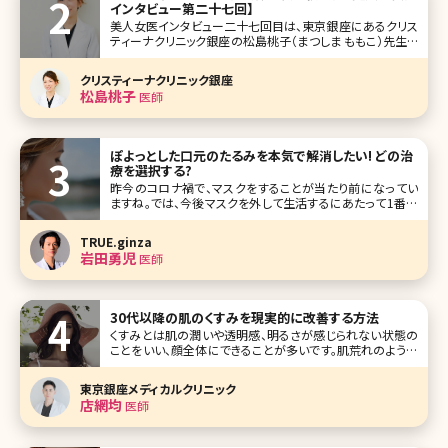
インタビュー第二十七回】
美人女医インタビュー二十七回目は、東京銀座にあるクリス
ティーナクリニック銀座の松島桃子（まつしま ももこ）先生で
す。 2018年6月オープンのクリニックの院長に就任された松
島先生は、元々は総合病院で麻酔を担当されていました。あ
クリスティーナクリニック銀座
るとき、ご自身も美容医療を経験したことがきっかけで、その
松島桃子
医師
虜になり、麻酔科
ぽよっとした口元のたるみを本気で解消したい! どの治
療を選択する?
昨今のコロナ禍で、マスクをすることが当たり前になってい
ますね。では、今後マスクを外して生活するにあたって1番気
になるのは目の下からフェイスラインまでの中顔面及び下
顔面です。特に、ほうれい線や口元のぽよっとしたたるみで悩
TRUE.ginza
まれている方が多いです。ダイエットで改善すると思っても効
岩田勇児
医師
果がなかったり、そればかり
30代以降の肌のくすみを現実的に改善する方法
くすみとは肌の潤いや透明感、明るさが感じられない状態の
ことをいい、顔全体にできることが多いです。肌荒れのように
分かりやすい症状が出ることがなく、自分の肌がくすんでいる
と気づかず、症状が慢性化してしまうケースもあります。 くす
東京銀座メディカルクリニック
みにはさまざまなタイプがあり、原因によって対処方法も変
店網均
医師
わってきま