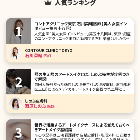
人気ランキング
コントアクリニック東京 石川菜緒医師【美人女医イン
タビュー第五十八回】
人気企画「美人女医インタビュー」第五十八回は、東京・銀座
のコントアクリニック東京に勤務する石川菜緒（いしかわな
お）先生です。 輪郭の骨切りで多くの患者さんに知られてい
るコントアクリニック東京。矯正・審美歯科併設の数少ないク
CONTOUR CLINIC TOKYO
リニックで美容外科から美容皮膚科・たるみ治療まで幅広い
石川菜緒
医師
メニューを提供し
額の生え際のアートメイクとは。しのぶ先生が症例つき
で解説!
前回大好評だった蘇原しのぶ先生（しのぶ皮膚科、東京都港
区三田）によるメディカルアートメイク企画の第二弾として、
今回は額の生え際のアートメイクについて解説してもらいま
した。 小顔になりたい、最近額が広くなった気がする、髪の毛
しのぶ皮膚科
が瘦せ細り、生え際の薄毛が気になってきた方など必見の内
蘇原しのぶ
医師
容です! 大きく印象
世界で活躍するアートメイクナースによる覚えておくべ
きアートメイク基礎論
※この記事は三宅看護師が高輪皮膚科・形成外科に在籍さ
れていた当時の記事です。 女子なら一度はこんな経験ありま