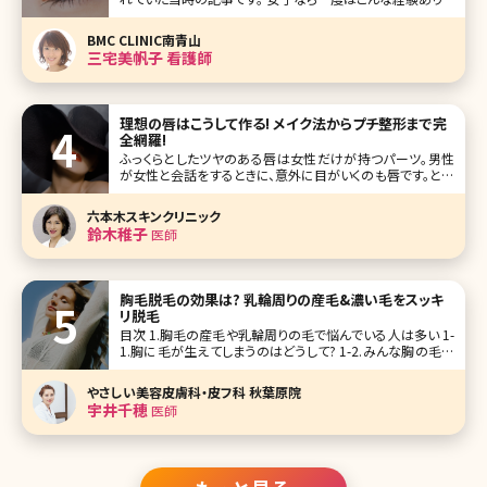
せんか? 眉の形が決まらない、左右の形が揃わない。直して
いるうちにドンドン濃くなり、やがて学校や会社に遅れそうに
BMC CLINIC南青山
なる。休日の急な来客。ノーメイクでコンビニへ、そんな時に
三宅美帆子 看護師
限って人に会う。
理想の唇はこうして作る! メイク法からプチ整形まで完
全網羅!
ふっくらとしたツヤのある唇は女性だけが持つパーツ。男性
が女性と会話をするときに、意外に目がいくのも唇です。とは
いえ、自分の唇にコンプレックスがある、気に入らない……と
いう方も多いのでは?ここで理想の唇の持ち主として人気の
六本木スキンクリニック
ある芸能人の例をあげながら、理想の唇に近づくためのメイ
鈴木稚子
医師
クやプチ整形術について詳
胸毛脱毛の効果は? 乳輪周りの産毛&濃い毛をスッキ
リ脱毛
目次 1.胸毛の産毛や乳輪周りの毛で悩んでいる人は多い 1-
1.胸に毛が生えてしまうのはどうして? 1-2.みんな胸の毛は
どう処理してる? 1-2-1.除毛クリーム 1-2-2.脱毛テープ 1-2-
3.カミソリ 1-2-4.毛抜き 1-3.自己処理はリスクが高い 1-4.ト
やさしい美容皮膚科・皮フ科 秋葉原院
ラブ
宇井千穂
医師