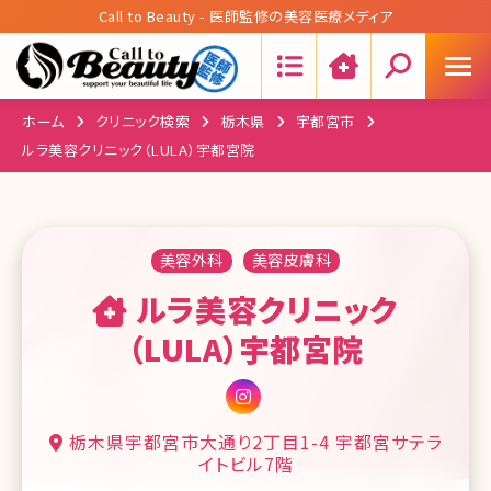
Call to Beauty - 医師監修の美容医療メディア
Search:
ホーム
クリニック検索
栃木県
宇都宮市
ルラ美容クリニック（LULA）宇都宮院
美容外科
美容皮膚科
ルラ美容クリニック
（LULA）宇都宮院
栃木県宇都宮市大通り2丁目1-4 宇都宮サテラ
イトビル7階