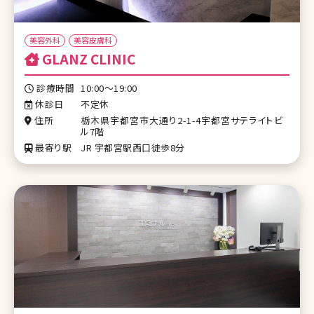
美容外科
美容皮膚科
GLANZ CLINIC
診療時間
10:00～19:00
休診日
不定休
住所
栃木県宇都宮市大通り2-1-4宇都宮サテライトビ
ル7階
最寄り駅
JR 宇都宮駅西口徒歩8分