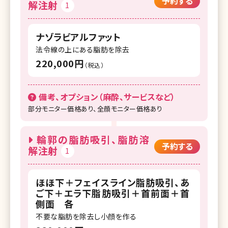
予約する
解注射
1
ナゾラビアルファット
法令線の上にある脂肪を除去
220,000円
（税込）
備考、オプション（麻酔、サービスなど）
部分モニター価格あり、全顔モニター価格あり
輪郭の脂肪吸引、脂肪溶
予約する
解注射
1
ほほ下＋フェイスライン脂肪吸引、あ
ご下＋エラ下脂肪吸引＋首前面＋首
側面 各
不要な脂肪を除去し小顔を作る