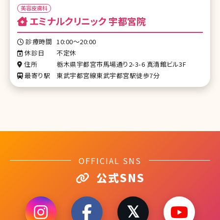
美容皮膚科
エミナルクリニック 宇都宮院
診療時間
10:00～20:00
休診日
不定休
住所
栃木県宇都宮市馬場通り2-3-6 真清館ビル3F
最寄り駅
東武宇都宮線東武宇都宮駅徒歩7分
OFFICIAL SNS
公式SNS