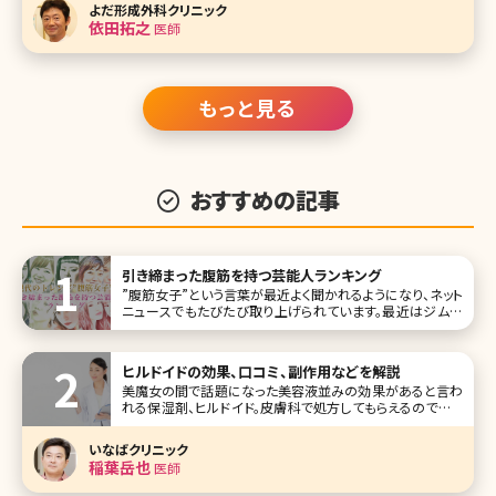
開発された光治療器です。 これまでレーザーや光治療器で
よだ形成外科クリニック
は効果が弱かった
依田拓之
医師
もっと見る
おすすめの記事
引き締まった腹筋を持つ芸能人ランキング
”腹筋女子”という言葉が最近よく聞かれるようになり、ネット
ニュースでもたびたび取り上げられています。最近はジムな
どに通いながら体を鍛えて、腹筋が割れている女性も多いと
いいます。女性の場合は腹筋をすると便秘に効いたり、くびれ
などにも効果的ということもあり、美を意識する人にはトレ
ヒルドイドの効果、口コミ、副作用などを解説
ンドとなりつつある”引き
美魔女の間で話題になった美容液並みの効果があると言わ
れる保湿剤、ヒルドイド。皮膚科で処方してもらえるので使っ
たことのある方も多いと思いますが、このヒルドイドが、一部
保険適用外になる可能性が高まっています。そもそも、ヒルド
いなばクリニック
イドとはどんな薬なのでしょうか?また、保険適用外となると
稲葉岳也
医師
患者さんにどんな影