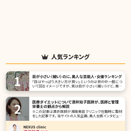
人気ランキング
目が小さい（細い）のに、美人な芸能人・女優ランキング
「目はやっぱり大きい方が良い」というのは世の中一般につ
いて回るイメージですが、実は目が小さい（細い）けど、美人
だという人は結構いるものです。むしろそのことが、よりその
人を魅力的に見せることも。 はっきりしすぎた印象の目元を
小さめの優しい目元にするには埋没法で奥二重にするとい
医療ダイエットについて酒井知子医師が、医師と管理
う方法があります。ま
栄養士の観点から解説
※この記事は酒井医師が湘南美容クリニック在籍時に取材
をした記事です。 当サイトの人気企画、美人女医インタビュー
でも様々な美容医療について興味深いお話をしてくださった
酒井先生ですが、今回は医師、管理栄養士として両方の観点
NEXUS clinic
から医療ダイエットについて掘り下げてお話を伺いました。