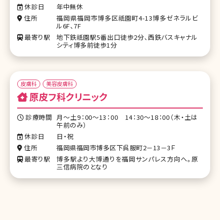
休診日
年中無休
住所
福岡県福岡市博多区祇園町4-13博多ゼネラルビ
ル6F、7F
最寄り駅
地下鉄祇園駅5番出口徒歩2分、西鉄バスキャナル
シティ博多前徒歩1分
皮膚科
美容皮膚科
原皮フ科クリニック
診療時間
月～土9：00～13：00 14：30～18：00（木・土は
午前のみ）
休診日
日・祝
住所
福岡県福岡市博多区下呉服町2－13－3Ｆ
最寄り駅
博多駅より大博通りを福岡サンパレス方向へ。原
三信病院のとなり