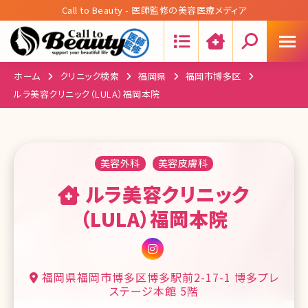
Call to Beauty - 医師監修の美容医療メディア
Search:
ホーム
クリニック検索
福岡県
福岡市博多区
ルラ美容クリニック（LULA）福岡本院
美容外科
美容皮膚科
ルラ美容クリニック
（LULA）福岡本院
福岡県福岡市博多区博多駅前2-17-1 博多プレ
ステージ本館 5階