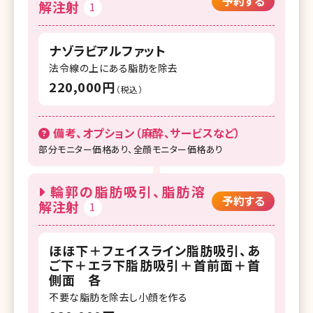
予約する
解注射
1
ナゾラビアルファット
法令線の上にある脂肪を除去
220,000円
（税込）
備考、オプション（麻酔、サービスなど）
部分モニター価格あり、全顔モニター価格あり
輪郭の脂肪吸引、脂肪溶
予約する
解注射
1
ほほ下＋フェイスライン脂肪吸引、あ
ご下＋エラ下脂肪吸引＋首前面＋首
側面 各
不要な脂肪を除去し小顔を作る