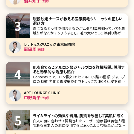
酒井知子
医師
体型別にお薦めの食
現役脱毛ナースが教える医療脱毛クリニックの正しい
選び方
夏になると女性を悩ませるのがムダ毛!毎日剃っていても肌
触りがなんかチクチクするし、 毛の太いところは剃り跡が目
立って黒いツブツブが……。 ちゃんと処理しているのにお肌
が綺麗に見えなくて恥ずかしいと感じたことがある人も多い
レナトゥスクリニック 東京田町院
のではないでしょうか? また、最近では男性も脱毛をしている
副田周
医師
方が増えて
肌を育てるヒアルロン酸ジャルプロを詳細解説。併用す
ると効果的な治療も紹介
Contents ヒアルロン酸とは ヒアルロン酸の種類 ジャルプ
ロの特徴 老化と真皮細胞外マトリックス（ECM）、皮下組織
のリガメントのお話 ジャルプロに似ている施術、組み合わせ
たい施術 【監修医師からのワンポイント】ジャルプロをはじ
ART LOUNGE CLINIC
めとしたECM製剤で真皮を日頃からケアして
中野陽子
医師
ライムライトの効果や費用。肌質を改善して美肌に導く
白人の肌に合わせて開発されたレーザー治療器は黄色人種
である日本人の肌に使用すると思ったような効果が出ない
ことがありました。ライムライトは日本人の医師の協力の元、