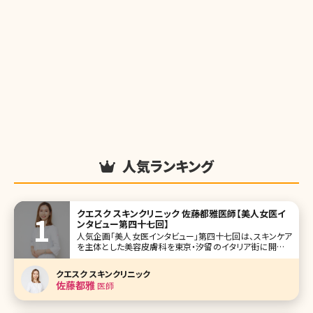
人気ランキング
クエスク スキンクリニック 佐藤都雅医師【美人女医イ
ンタビュー第四十七回】
人気企画「美人女医インタビュー」第四十七回は、スキンケア
を主体とした美容皮膚科を東京・汐留のイタリア街に開院し
た「クエスクスキンクリニック」の佐藤都雅（さとうみやか）院
長です。 美肌に良いとされるものは数あれど、佐藤先生イチ
クエスク スキンクリニック
オシが、レチノール。こだわり抜いて開発し、自身のクリニック
佐藤都雅
医師
でドクター