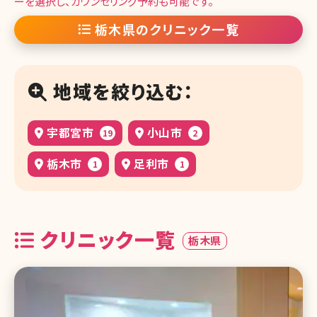
ーを選択し、カウンセリング予約も可能です。
栃木県のクリニック一覧
地域を絞り込む：
宇都宮市
小山市
19
2
栃木市
足利市
1
1
クリニック一覧
栃木県