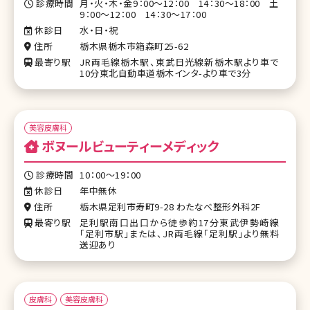
診療時間
月・火・木・金9：00～12：00 14：30～18：00 土
9：00～12：00 14：30～17：00
休診日
水・日・祝
住所
栃木県栃木市箱森町25-62
最寄り駅
JR両毛線栃木駅、東武日光線新栃木駅より車で
10分東北自動車道栃木インタ-より車で3分
美容皮膚科
ボヌールビューティーメディック
診療時間
10：00～19：00
休診日
年中無休
住所
栃木県足利市寿町9-28 わたなべ整形外科2F
最寄り駅
足利駅南口出口から徒歩約17分東武伊勢崎線
「足利市駅」または、JR両毛線「足利駅」より無料
送迎あり
皮膚科
美容皮膚科