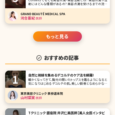
射にはどんな種類があるの? 美容点滴を受けるまでの流れ
を知りたい 美容点滴の価格は? おわりに 【監修医師からの
ワンポイント】美容点滴は即効性があり、お仕事や家事、育児
GRAND BEAUTÉ MEDICAL SPA
で疲れている女性の皆様の頼れる味方となる存在
河合亜紀
医師
もっと見る
おすすめの記事
自然と視線を集めるデコルテのケア法を網羅!
暖かくなってきて、胸元の開いたトップスを着るようになると
気になりはじめるデコルテの肌。美しい鎖骨となめらかな白
い肌は女性らしさの象徴でもあり、意外と男性の目がいくポ
イントでもあります。ここで本格的な夏が始まる前にデコルテ
東京美容クリニック 表参道本院
のケア方法について考えてみましょう。 【監修医師からのワン
山村菜実
医師
ポイント
Tクリニック 銀座院 井沢仁美医師【美人女医インタビ