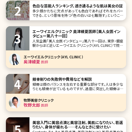
色白な芸能人ランキング。透き通るような肌は美女の証
多少顔かたちに欠点があっても色白であればそれをカバー
できる、という意味を持つ「色の白いは七難隠す」ということ
わざがあります。女性はメイクや髪型などでだいぶ雰囲気が
変わりますが、色白という点においては小細工出できる限度
はしれていて、基本的なケアやもともと持っている肌質が大
エーワイエルクリニック 奥津綾夏医師【美人女医イン
切です。 今回は、欠点さえも
タビュー第八十一回】
人気企画「美人女医インタビュー」第八十一回は、東京・銀座
駅からほど近いエーワイエルクリニック（AYL CLINIC）で院長
を務める奥津綾夏（おくつ あやか）先生です。 扉を開けると
広がる、こだわり抜かれた絶妙な紫の空間と花。顔回りの外
エーワイエルクリニック（AYL CLINIC ）
科手術をメインに据え、お顔全体のバランスをトータルに任
奥津綾夏
医師
せられ
頬骨削りの失敗例や費用などを解説
頬骨は顔のバランスを左右する重要な部分です。人は多少な
りとも頬骨が出ているものですが、過度に突出した頬骨はバ
ランスを悪くするだけでなく、顔を大きく見せてしまう原因に
もなります。しかし骨の手術は大がかりでリスクが伴うことも
牧野美容クリニック
あり、なかなか手術に踏み切れないという方も多いのではな
牧野太郎
医師
いでしょうか。今回は頬骨削
美容入門に美容点滴と美容注射。美肌になりたい、若返
りたい、身体が疲れる……そんなときに受けたい
Contents そもそも美容点滴・美容注射とは? 美容点滴や注