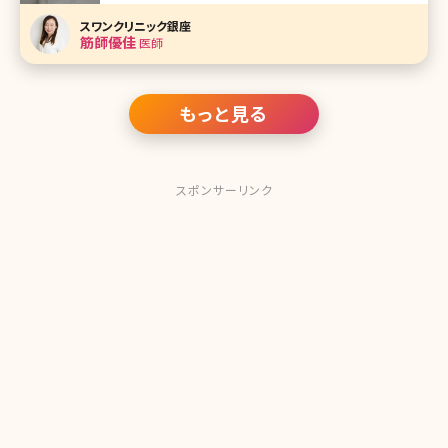
は、福島県福島市の麻生美容外科クリニック福島院（東京美
容外科 福島院）で院長を務める筋師優佳（すじしゆうか）先
スワンクリニック銀座
生です。 クールビューティー。そんな雰囲気が漂う筋師先生
筋師優佳
医師
は、形成外科専門
もっと見る
スポンサーリンク