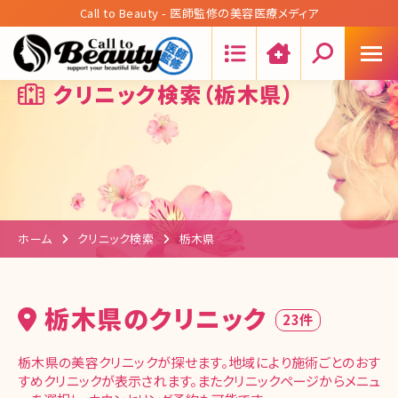
Call to Beauty - 医師監修の美容医療メディア
Search:
クリニック検索（栃木県）
ホーム
クリニック検索
栃木県
栃木県のクリニック
23件
栃木県の美容クリニックが探せます。地域により施術ごとのおす
すめクリニックが表示されます。またクリニックページからメニュ