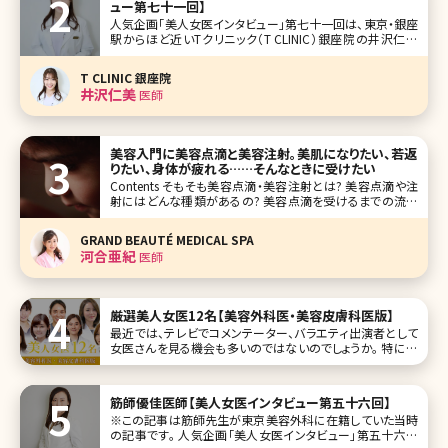
ュー第七十一回】
人気企画「美人女医インタビュー」第七十一回は、東京・銀座
駅からほど近いTクリニック（T CLINIC）銀座院の井沢仁美
（いざわひとみ）先生です。相良卓哉院長が開院したTクリニッ
クは、顔整形がメインのクリニック。二重整形や目の下のクマ
T CLINIC 銀座院
取り、小顔治療といった外科施術から美容皮膚施術まで、お
井沢仁美
医師
顔の美容医療
美容入門に美容点滴と美容注射。美肌になりたい、若返
りたい、身体が疲れる……そんなときに受けたい
Contents そもそも美容点滴・美容注射とは? 美容点滴や注
射にはどんな種類があるの? 美容点滴を受けるまでの流れ
を知りたい 美容点滴の価格は? おわりに 【監修医師からの
ワンポイント】美容点滴は即効性があり、お仕事や家事、育児
GRAND BEAUTÉ MEDICAL SPA
で疲れている女性の皆様の頼れる味方となる存在
河合亜紀
医師
厳選美人女医12名【美容外科医・美容皮膚科医版】
最近では、テレビでコメンテーター、バラエティ出演者として
女医さんを見る機会も多いのではないのでしょうか。 特に美
容医療（美容外科・美容皮膚科）まわりでは、女医さんはある
意味で患者さんの憧れになるような部分もあるので、他の科
に比べ、美人度が抜群に高いのは間違いないと思われます。
筋師優佳医師【美人女医インタビュー第五十六回】
今回、そんな美
※この記事は筋師先生が東京美容外科に在籍していた当時
の記事です。 人気企画「美人女医インタビュー」第五十六回