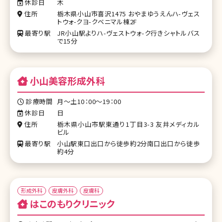
休診日
木
住所
栃木県小山市喜沢1475 おやまゆうえんハ-ヴェス
トウォ-クヨ-クベニマル棟2F
最寄り駅
JR小山駅よりハ-ヴェストウォ-ク行きシャトルバス
で15分
小山美容形成外科
診療時間
月～土10：00～19：00
休診日
日
住所
栃木県小山市駅東通り1丁目3-3 友井メディカル
ビル
最寄り駅
小山駅東口出口から徒歩約2分南口出口から徒歩
約4分
形成外科
皮膚外科
皮膚科
はこのもりクリニック