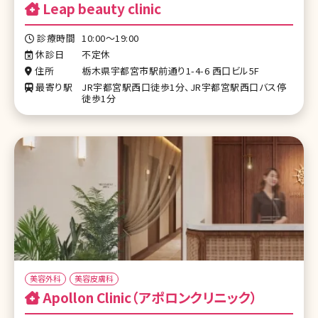
Leap beauty clinic
診療時間
10:00〜19:00
休診日
不定休
住所
栃木県宇都宮市駅前通り1-4-6 西口ビル5F
最寄り駅
JR宇都宮駅西口徒歩1分、JR宇都宮駅西口バス停
徒歩1分
美容外科
美容皮膚科
Apollon Clinic（アポロンクリニック）