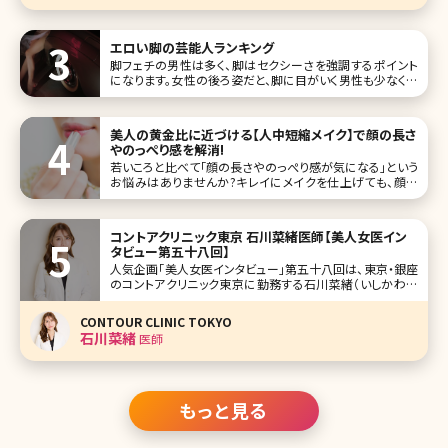
エロい脚の芸能人ランキング
脚フェチの男性は多く、脚はセクシーさを強調するポイント
になります。女性の後ろ姿だと、脚に目がいく男性も少なくな
いでしょう。そこで今回は、エロい脚を持つ女性芸能人をラン
キング形式でご紹介していきます。 第1位深田恭子 深田恭子
さ
美人の黄金比に近づける【人中短縮メイク】で顔の長さ
やのっぺり感を解消!
若いころと比べて「顔の長さやのっぺり感が気になる」という
お悩みはありませんか?キレイにメイクを仕上げても、顔の
コンプレックスを解消するのはなかなか難しいですよね。そ
んなお悩みを解決してくれるのが、鼻と唇の距離を近づけて
見せる「人中短縮メイク」。 そこで今回は、顔ののっぺり感を
コントアクリニック東京 石川菜緒医師【美人女医イン
解消して、美人の黄金
タビュー第五十八回】
人気企画「美人女医インタビュー」第五十八回は、東京・銀座
のコントアクリニック東京に勤務する石川菜緒（いしかわな
お）先生です。 輪郭の骨切りで多くの患者さんに知られてい
るコントアクリニック東京。矯正・審美歯科併設の数少ないク
CONTOUR CLINIC TOKYO
リニックで美容外科から美容皮膚科・たるみ治療まで幅広い
石川菜緒
医師
メニューを提供し
もっと見る