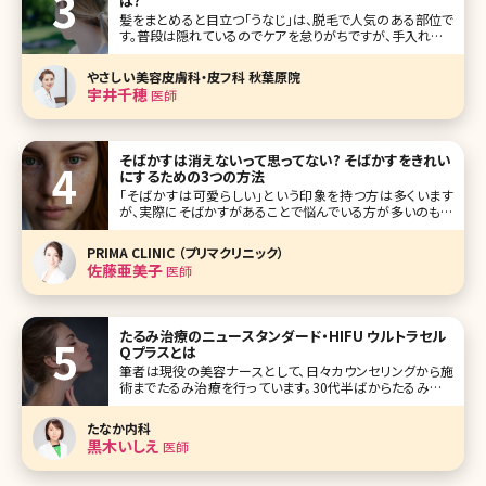
は?
髪をまとめると目立つ「うなじ」は、脱毛で人気のある部位で
す。普段は隠れているのでケアを怠りがちですが、手入れをし
ている人としていない人の差がはっきりと出るパーツでもあ
ります。ここでは、うなじ脱毛のメリットとデメリット、料金、回
やさしい美容皮膚科・皮フ科 秋葉原院
数、自己処理の方法、襟足脱毛との違い、気になる範囲など
宇井千穂
医師
について解説していき
そばかすは消えないって思ってない? そばかすをきれい
にするための3つの方法
「そばかすは可愛らしい」という印象を持つ方は多くいます
が、実際にそばかすがあることで悩んでいる方が多いのも事
実。「小さい頃はそばかすって言えたけど、大人になったらた
だのシミって思われる」、そんな友達の発言を聞くこともしば
PRIMA CLINIC （プリマクリニック）
しばあります。でも現代の美容医療ならそばかすだってきれ
佐藤亜美子
医師
いに治療することが可能なの
たるみ治療のニュースタンダード・HIFU ウルトラセル
Qプラスとは
筆者は現役の美容ナースとして、日々カウンセリングから施
術までたるみ治療を行っています。30代半ばからたるみやた
るみによるシワはご自身でも気になりだす方が多く、一度の
施術では終わらず納得できるまで長期間かかる根気のいる
たなか内科
治療と言えるでしょう。 また、他人から見た時にはシミよりシ
黒木いしえ
医師
ワやたるみの方が年齢