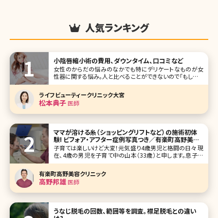
人気ランキング
小陰唇縮小術の費用、ダウンタイム、口コミなど
女性のからだの悩みのなかでも特にデリケートなものが女
性器に関する悩み。人と比べることができないので「もしかし
たらみんなと違うのかな?」という不安を抱えている人が意外
に多いのです。なかでも小陰唇（しょういんしん）の肥大や左
ライフビューティークリニック大宮
右差などは意外と多い悩み。ここでは気になるけれど、なか
松本典子
医師
なか人に聞けない「小陰唇縮
ママが溶ける糸（ショッピングリフトなど）の施術初体
験! ビフォア・アフター症例写真つき／有楽町高野美容
クリニック
子育ては楽しいけど大変！元気盛り4歳男児と格闘の日々 現
在、4歳の男児を子育て中の山本（33歳）と申します。息子は
今年4月から幼稚園に通う活発な男の子です。息子が幼稚園
に通っている間、広告関係のパートタイマーとして勤務して
有楽町高野美容クリニック
います。 今まで息子と外出する時は家を出るまでが戦いの毎
高野邦雄
医師
日でした
うなじ脱毛の回数、範囲等を調査。襟足脱毛との違い