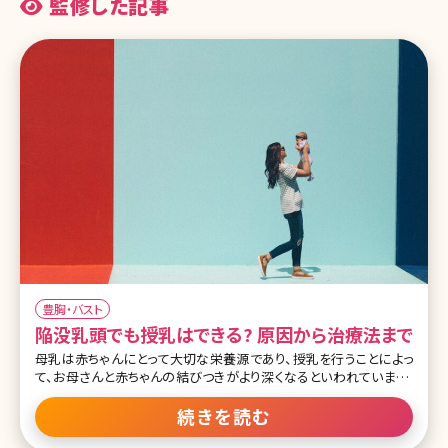
監修した記事
豊胸・バスト
陥没乳頭でも授乳はできる? 原因から治療法まで
母乳は赤ちゃんにとって大切な栄養源であり、授乳を行うことによっ
て、お母さんと赤ちゃんの結びつきがより深くなるといわれています。
ところが、その大切な授乳シーンで乳頭が奥にひっこんでしまう陥没
乳頭という状態に悩まされることがあります。陥没乳頭とはどのよう
続きを読む
な状態か説明させて頂くとともに、治療法など医師の見解を取り入