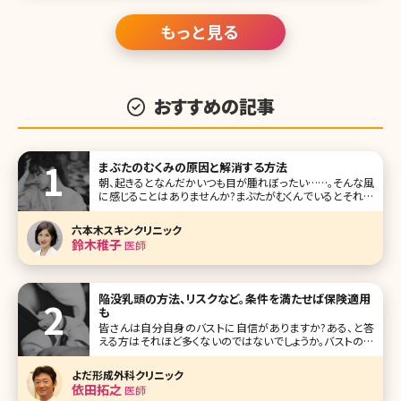
もっと見る
おすすめの記事
まぶたのむくみの原因と解消する方法
朝、起きるとなんだかいつも目が腫れぼったい……。そんな風
に感じることはありませんか?まぶたがむくんでいるとそれだ
けで目が小さく見えてしまい、顔全体が地味な印象になって
しまいます。逆に言えば、まぶたのむくみを解消するだけで、
六本木スキンクリニック
目がすっきりとひとまわり大きく見えることもあるのです。こ
鈴木稚子
医師
こでまぶたのむくみが
陥没乳頭の方法、リスクなど。条件を満たせば保険適用
も
皆さんは自分自身のバストに自信がありますか?ある、と答
える方はそれほど多くないのではないでしょうか。バストの大
きさやハリ、乳頭部分の色など、バストに関する悩みは意外
に多いもの。そのなかでも人に相談しづらいのが、陥没乳頭
よだ形成外科クリニック
（かんぼつにゅうとう）です。陥没乳頭とはその名の通り、乳首
依田拓之
医師
がへこんで内側に入って