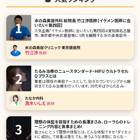
水の森美容外科 総院長 竹江渉医師【イケメン医師に会
いたい! 第四回】
人気企画「イケメン医師に会いたい!」第四回は愛知県名古屋
市、東京都中央区銀座等に5院を展開する水の森美容外科
の竹江渉(たけえ わたる)総院長です。 脂肪吸引をはじめとし
て、美容外科における施術のほとんどを提供し、水の森美容
水の森美容クリニック 東京銀座院
外科の総院長として、各地のクリニックで施術をされていま
竹江渉
医師
す。 インタ
たるみ治療のニュースタンダード・HIFU ウルトラセル
Qプラスとは
筆者は現役の美容ナースとして、日々カウンセリングから施
術までたるみ治療を行っています。30代半ばからたるみやた
るみによるシワはご自身でも気になりだす方が多く、一度の
施術では終わらず納得できるまで長期間かかる根気のいる
たなか内科
治療と言えるでしょう。 また、他人から見た時にはシミよりシ
黒木いしえ
医師
ワやたるみの方が年齢
理想の体型を目指すための長澤まさみ、ローラらのトレ
ーニング内容と食事まとめ!
皆さんにとって理想の体型とは、どんな体型ですか?ダイエッ
トに成功して体重は落ちても、思うような体型にならなかっ