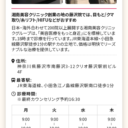
湘南美容クリニック創業の地の藤沢院では、目もと/クマ
取り/糸リフト/HIFUなどがおすすめ
日本・海外合わせて200院以上展開する湘南美容クリニッ
クグループは、「美容医療をもっと身近」にを標榜していま
す。18時まで診療を行っています。JR東海道本線・小田急
線藤沢駅徒歩1分の駅チカの立地で、価格は明快でリーズ
ナブルな治療を提供しています。
住所
神奈川県藤沢市南藤沢3-12クリオ藤沢駅前ビル
4F
最寄駅
JR東海道線、小田急江ノ島線藤沢駅南口徒歩1分
診療時間
※最終カウンセリング予約16:30
月
火
水
木
9:00
9:00
9:00
9:00
ー
ー
ー
ー