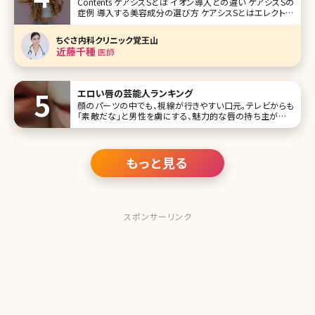
Contents ケアシスSとは イオン導入との違い ケアシスSの
症例 導入する美容成分の選び方 ケアシスSとはエレクトロ
ポレーションという美容成分を導入する施術です。 似たよう
な導入の施術だとイオン導入がありますが、ケアシスSはそ
ちぐさ内科クリニック覚王山
の20倍もの高い効果があると言われています。
近藤千種
医師
エロい唇の芸能人ランキング
顔のパーツの中でも、視線が行きやすい口元。テレビからも
「素敵だな」と男性を虜にする、魅力的な唇の持ち主がいま
す。そこで今回は、唇がエロくセクシーな女性芸能人をランキ
ングにしてお届けしましょう。 第1位小嶋陽菜 この投稿を
Instagramで見る
もっと見る
スポンサーリンク