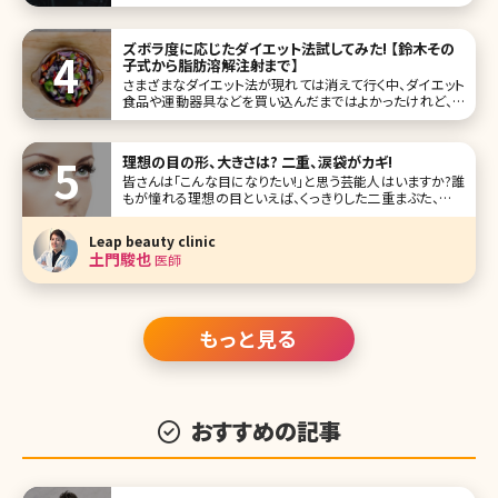
た……という経験のある方も多いのではないでしょうか。体重
が落ちること=スタイルがよくなることではありません。ここで
理想の体型を手に入れるための方法について詳しく説明し
ズボラ度に応じたダイエット法試してみた! 【鈴木その
ましょう。 目次
子式から脂肪溶解注射まで】
さまざまなダイエット法が現れては消えて行く中、ダイエット
食品や運動器具などを買い込んだまではよかったけれど、ど
れも長続きしなかった……。あなたももしかすると、その中の
一人かもしれませんね。 今回は、筆者（女性）である私が実際
に経験したダイエット法をご紹介します。これらのダイエット
理想の目の形、大きさは? 二重、涙袋がカギ!
法それぞれ
皆さんは「こんな目になりたい!」と思う芸能人はいますか?誰
もが憧れる理想の目といえば、くっきりした二重まぶた、目と
目の間隔、涙袋、瞳の大きさ……など、いろいろな条件があり
ます。 ここでは理想の目の条件を挙げながら、いま人気の目
Leap beauty clinic
を持つ芸能人を紹介していきます。また、理想の目に近づけ
土門駿也
医師
るための美容クリ
もっと見る
おすすめの記事