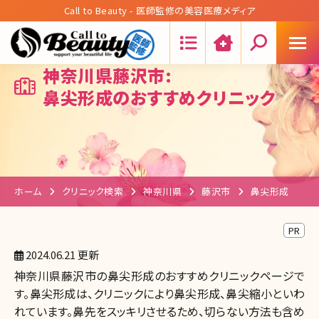
Call to Beauty - 医師監修の美容医療メディア
Search:
神奈川県藤沢市:
鼻尖形成のおすすめクリニック
ホーム
クリニック検索
神奈川県
藤沢市
鼻尖形成
PR
2024.06.21 更新
神奈川県藤沢市の鼻尖形成のおすすめクリニックページで
す。鼻尖形成は、クリニックにより鼻尖形成、鼻尖縮小といわ
れています。鼻先をスッキリさせるため、切らない方法も含め