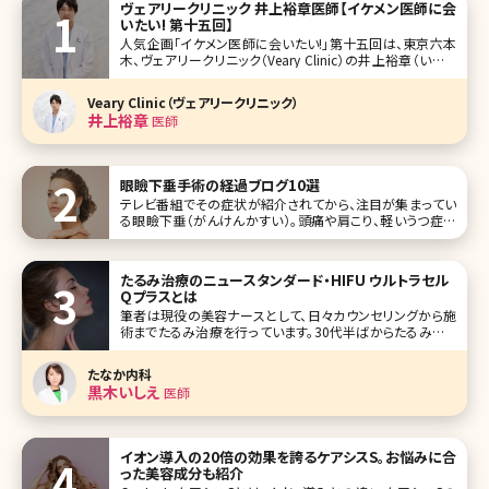
ヴェアリークリニック 井上裕章医師【イケメン医師に会
いたい! 第十五回】
人気企画「イケメン医師に会いたい!」第十五回は、東京六本
木、ヴェアリークリニック（Veary Clinic）の井上裕章（いのう
え ひろあき）先生です。 東京大学医学部卒業後、骨盤臓器の
外科手術を専門としてがん治療に携わる中、ある患者さんと
Veary Clinic（ヴェアリークリニック）
の出会いをきっかけに医師としての価値観が大きく変わり、
井上裕章
医師
美
眼瞼下垂手術の経過ブログ10選
テレビ番組でその症状が紹介されてから、注目が集まってい
る眼瞼下垂（がんけんかすい）。頭痛や肩こり、軽いうつ症状
やおでこのしわまで、女性にとって気になる症状の原因にも
なると考えられています。日本人の8割が眼瞼下垂になると
も言われている今、「私も眼瞼下垂なのかも?」と悩んでいる
たるみ治療のニュースタンダード・HIFU ウルトラセル
方は多いのではないでしょう
Qプラスとは
筆者は現役の美容ナースとして、日々カウンセリングから施
術までたるみ治療を行っています。30代半ばからたるみやた
るみによるシワはご自身でも気になりだす方が多く、一度の
施術では終わらず納得できるまで長期間かかる根気のいる
たなか内科
治療と言えるでしょう。 また、他人から見た時にはシミよりシ
黒木いしえ
医師
ワやたるみの方が年齢
イオン導入の20倍の効果を誇るケアシスS。お悩みに合
った美容成分も紹介