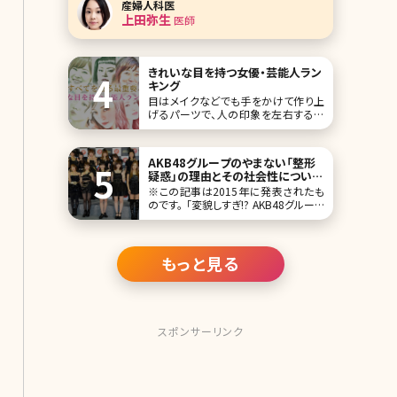
産婦人科医
部門から離れ、初めての婦人科医です。
上田弥生
医師
東京・渋谷区恵比寿の恵比寿ガーデン
プレイス近くにある隠れ家的で通いや
すさをイメージさせるキュアクリニック
恵比寿の上田弥生院長
きれいな目を持つ女優・芸能人ラン
キング
目はメイクなどでも手をかけて作り上
げるパーツで、人の印象を左右する効
果を持ちます。きれいな目は、女性
の“美人・かわいい”を実現させ、またそ
の人ならではの特徴（キャラクター）も
AKB48グループのやまない「整形
生み出します。 今回は惹きつけられる
疑惑」の理由とその社会性について
魅力を持つ、目がきれいな芸能人をラ
／北条かや
※この記事は2015年に発表されたも
ンキングでご紹介します。さまざまな瞳
のです。 「変貌しすぎ!? AKB48グループ
の色・形を持つ
の整形疑惑が浮上!」「最新の整形疑惑
があるメンバー一覧
もっと見る
スポンサーリンク