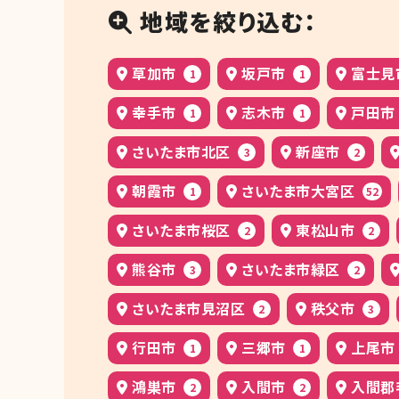
地域を絞り込む：
草加市
坂戸市
富士見
1
1
幸手市
志木市
戸田市
1
1
さいたま市北区
新座市
3
2
朝霞市
さいたま市大宮区
1
52
さいたま市桜区
東松山市
2
2
熊谷市
さいたま市緑区
3
2
さいたま市見沼区
秩父市
2
3
行田市
三郷市
上尾市
1
1
鴻巣市
入間市
入間郡
2
2