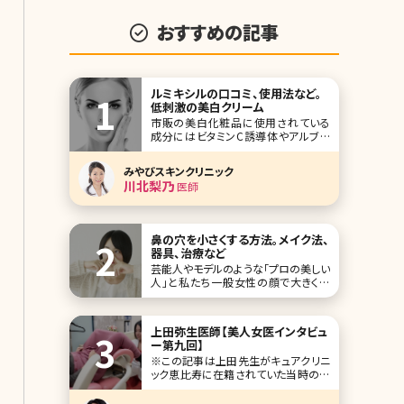
おすすめの記事
ルミキシルの口コミ、使用法など。
低刺激の美白クリーム
市販の美白化粧品に使用されている
成分にはビタミンC誘導体やアルブチ
ン、コウジ酸などがあります。高価なも
のも多いようですが、あまり変化が感じ
みやびスキンクリニック
られないという方も多いのではないで
川北梨乃
医師
しょうか。また、クリニックで処方される
ハイドロキノンは一定の効果があるも
のの、刺激を感じたり肌が白ぬけしたり
する恐れがあるため万
鼻の穴を小さくする方法。メイク法、
器具、治療など
芸能人やモデルのような「プロの美しい
人」と私たち一般女性の顔で大きく異
なるパーツといえば、鼻。鼻が大きい、
横に広がっている、低い……などいろい
ろな悩みがあると思いますが、意外に
上田弥生医師【美人女医インタビュ
多いのが鼻の穴を小さくしたいという
ー第九回】
悩みです。「正面を向いたとき鼻の穴が
※この記事は上田先生がキュアクリニ
見えるのがイヤ」「笑うと鼻が横に広が
ック恵比寿に在籍されていた当時の記
って鼻の穴が強調さ
事です。 毎度恒例の美人女医インタビ
ュー第九回は、過去続いた美容皮膚科