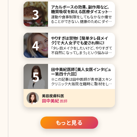
アカルボースの効果、副作用など。
糖質吸収を抑える医療ダイエット
薬
運動や食事制限をしてもなかなか痩せ
ることができない、健康のためにダイエ
ットをする必要がある……。そんな人た
ちにオススメのメディカルダイエット。
食欲抑制効果のあるサノレックスや
やりすぎは禁物! 【簡単タレ目メイ
BBXといった内服薬の他、糖質の吸収
ク】で大人女子でも愛され顔に!
を抑えてダイエット効果をもたら
「タレ目メイクをしたいけど、やりすぎて
不自然になってしまう」という悩みはあ
りませんか?特に、大切なデートやイベ
ントの日にメイクが失敗するのは避け
たいですよね。そこで、今回は簡単にで
田中美紀医師【美人女医インタビュ
きるタレ目メイクの方法とコツ、目の形
ー第四十六回】
別ポイントを解説していきます。 タレ目
※この記事は田中医師が表参道スキン
メイクにおすすめのアイテムも紹介す
クリニック大阪院在籍時に取材をした
るの
記事です。 人気企画「美人女医インタビ
ュー」第四十六回は、東京表参道、名古
美容皮膚科医
屋、大阪、沖縄に展開している、表参道
田中美紀
医師
スキンクリニック大阪院の田中美紀（た
なかみき）先生です。 中学時代に通った
皮膚科で美容治療をやっていて、それ
に感銘
もっと見る