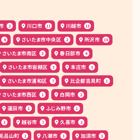
市
川口市
川越市
2
11
13
さいたま市中央区
所沢市
4
2
10
さいたま市南区
春日部市
3
4
さいたま市岩槻区
本庄市
3
3
さいたま市浦和区
比企郡吉見町
7
1
さいたま市西区
白岡市
1
2
蓮田市
ふじみ野市
1
1
越谷市
久喜市
3
7
2
毛呂山町
八潮市
加須市
2
1
3