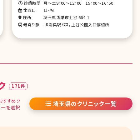
診療時間
月～土9：00～12：00 15：00～16：50
休診日
日・祝
住所
埼玉県鴻巣市上谷 664-1
最寄り駅
JR鴻巣駅バス。上谷公園入口停留所
ク
171件
おすすめク
埼玉県のクリニック一覧
ューを選択