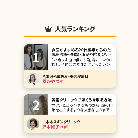
人気ランキング
女医がすすめる20代後半からのた
るみ治療〜対談・原かや院長（八重
洲形成外科・美容皮膚科）✕北条か
「25歳はお肌の曲がり角」なんていうけ
や〜
れど、当時はまだまだ若かった。30歳
が近づくにつれ、気になる頬のたるみ、
毛穴、目元……。アンチエイジングを始
八重洲形成外科・美容皮膚科
めるにはまだ早い気がするけれど、ど
原かや
医師
んなケアをすればいいの?美容皮膚科・
外科って怖くない?そんな疑問を解決す
べく、八重洲形成外科・美容皮膚科院
長の原かや
美容クリニックでほくろを取る方法
ポツンとある小さなものから、顔の印
象を左右するような大きなものまでい
ろいろな種類、大きさがあるほくろ。 「こ
のほくろがなければ顔の印象が変わる
六本木スキンクリニック
のに」 「新しくできたシミのようなほくろ
鈴木稚子
医師
をなんとかしたい」 「ほくろが膨らんで
きたような気