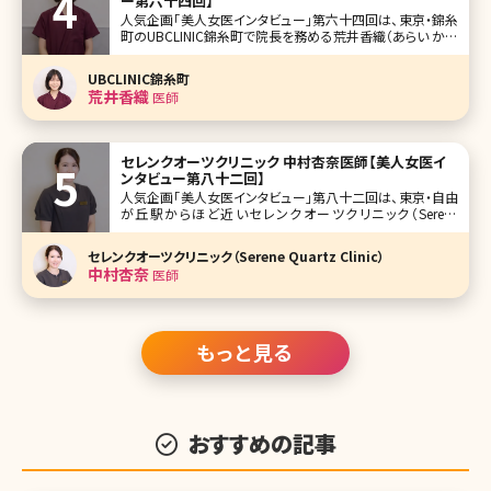
ー第六十四回】
人気企画「美人女医インタビュー」第六十四回は、東京・錦糸
町のUBCLINIC錦糸町で院長を務める荒井香織（あらい かお
り）先生です。 レアな、歯科医師と医師のダブルライセンス保
持者。それだけでも努力家であり、探求家であると知れます
UBCLINIC錦糸町
が、不安を持って来院する患者さんに笑顔で丁寧なカウンセ
荒井香織
医師
リングをし
セレンクオーツクリニック 中村杏奈医師【美人女医イ
ンタビュー第八十二回】
人気企画「美人女医インタビュー」第八十二回は、東京・自由
が丘駅からほど近いセレンクオーツクリニック（Serene
Quartz Clinic）で院長を務める中村杏奈（なかむら あんな）
先生です。 やわらかな光が差し込む、ゆったりとした空間で美
セレンクオーツクリニック（Serene Quartz Clinic）
しさも心も満たしてくれる「セレンクオーツクリニック」。ク
中村杏奈
医師
もっと見る
おすすめの記事