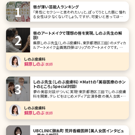
唇が薄い芸能人ランキング
「男性にセクシーと思われたい」と、ぽってりとした唇に憧れ
る女性は少なくないでしょう。ですが、可愛いと思ってほしい
のであれば、唇が薄い方が実はいいかもしれません。 そこで
今回は、唇が薄い芸能人を10名ご紹介。彼女たちの可愛さ
を、とくとご覧ください! 第1位新垣結衣 こ
唇のアートメイクで理想の唇を実現。しのぶ先生の解
説!
蘇原しのぶ先生（しのぶ皮膚科、東京都港区三田）のメディカ
ルアートメイク企画第四弾はリップのアートメイクです。 ふっ
くらとしたセクシーな唇、赤ちゃんのようなくすみのないクリ
アな唇、口角が上がった華やかな唇。あなたの理想はどのよ
しのぶ皮膚科
うな唇ですか?アートメイクによって理想の唇、印象的な唇を
蘇原しのぶ
医師
手に入れませんか
しのぶ先生（しのぶ皮膚科）✕Mattの「美容医療のホン
トのところ」Special対談!
夢の美容対談がついに実現!東京都港区三田でしのぶ皮膚
科を開業、テレビをはじめメディア出演多数の美人女医・蘇
原しのぶ先生と『踊る！さんま御殿!!』『行列のできる法律の相
談所』などの出演で話題、モデル・アーティストのMatt氏が美
しのぶ皮膚科
容について縦横無尽に語り尽くします! ブレイク前からしのぶ
蘇原しのぶ
医師
皮膚科で
UBCLINIC錦糸町 荒井香織医師【美人女医インタビュ