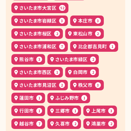
さいたま市大宮区
52
さいたま市岩槻区
本庄市
3
3
さいたま市桜区
東松山市
2
2
さいたま市浦和区
比企郡吉見町
7
1
熊谷市
さいたま市緑区
3
2
さいたま市西区
白岡市
1
2
さいたま市見沼区
秩父市
2
3
蓮田市
ふじみ野市
1
1
行田市
三郷市
上尾市
1
1
3
越谷市
久喜市
鴻巣市
7
2
2