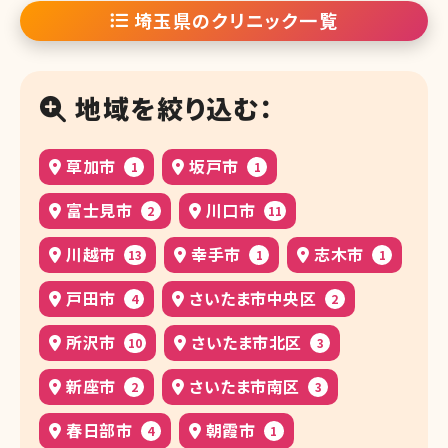
埼玉県のクリニック一覧
地域を絞り込む：
草加市
坂戸市
1
1
富士見市
川口市
2
11
川越市
幸手市
志木市
13
1
1
戸田市
さいたま市中央区
4
2
所沢市
さいたま市北区
10
3
新座市
さいたま市南区
2
3
春日部市
朝霞市
4
1