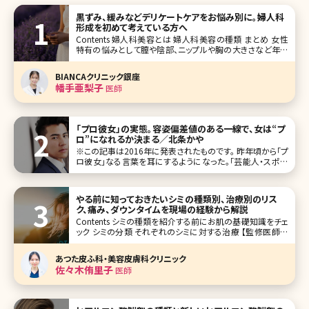
黒ずみ、緩みなどデリケートケアをお悩み別に。婦人科
形成を初めて考えている方へ
Contents 婦人科美容とは 婦人科美容の種類 まとめ 女性
特有の悩みとして膣や陰部、ニップルや胸の大きさなど年齢
問わず悩みを抱えている方が多くいらっしゃいます。若い方は
色味を明るくしたい、胸の大きさを大きくしたいなどで、年齢
BIANCAクリニック銀座
を重ねていくと膣の緩みや授乳によるバストサイズの低
幡手亜梨子
医師
「プロ彼女」の実態。容姿偏差値のある一線で、女は“プ
ロ”になれるか決まる／北条かや
※この記事は2016年に発表されたものです。 昨年頃から「プ
ロ彼女」なる言葉を耳にするようになった。「芸能人・スポー
ツ選手とばかり付き合う一般女性」のことで、「容姿は端麗、
本人は芸能活動を昔やっていたが、名前を検索しても見つか
らない程度。あるいはやっていない」「ブログやSNSも見つか
やる前に知っておきたいシミの種類別、治療別のリス
らない。自己主
ク、痛み、ダウンタイムを現場の経験から解説
Contents シミの種類を紹介する前にお肌の基礎知識をチェ
ック シミの分類 それぞれのシミに対する治療 【監修医師か
らのワンポイント】シミ治療は美容皮膚科で良く行われる治
療です。しかし安易な治療で思わぬ副反応を経験すること
あつた皮ふ科・美容皮膚科クリニック
も。大切なのは一つ一つのしみの種類を見極め、それに合っ
佐々木侑里子
医師