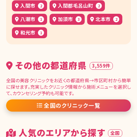
入間市
入間郡毛呂山町
2
2
八潮市
加須市
北本市
1
3
2
和光市
1
その他の都道府県
3,559件
全国の美容クリニックをお近くの都道府県→市区町村から簡単
に探せます。充実したクリニック情報から施術メニューを選択し
て、カウンセリング予約も可能です。
全国のクリニック一覧
人気のエリアから探す
全国