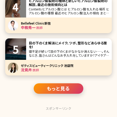
ヒアルロン酸製剤の種類と新しいヒアルロン酸製剤の
解説、最近の施術傾向とは
Contents ヒアルロン酸とは ヒアルロン酸を入れる場所 ヒ
アルロン酸の種類 最近のヒアルロン酸注入の傾向 まとめ
ボトックスやヒアルロン酸製剤を用いた治療は美容皮膚科で
も美容外科でも毎日たくさんの方が受けられている施術で
Bellefeel Clinic新宿
す。数年前まではボトックスやヒアルロン
中務秀一
医師
目の下のくま解消にメイク、ツボ、整形などあらゆる策
を!
寝不足が続いて目の下のくまがなかなか消えない……。そん
なとき、皆さんはどんなお手入れをしていますか?アイケア用
のコスメやマッサージなどでケアしているけれど、なかなか
効果が現れないという人もいるのではないでしょうか。ここ
ゼティスビューティークリニック 池袋院
で、目の下にくまができる原因やくまの種類、改善方法などに
沈竟卉
医師
ついて詳しくお話していき
もっと見る
スポンサーリンク