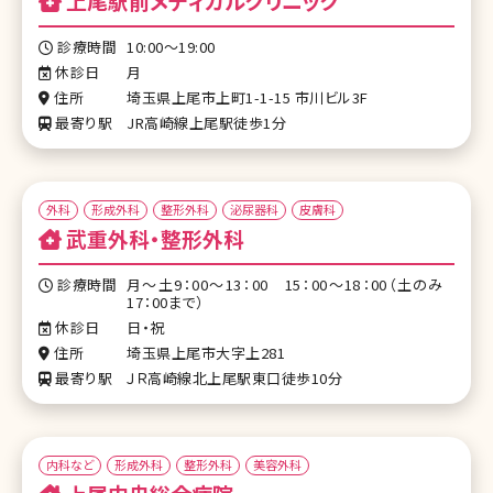
上尾駅前メディカルクリニック
診療時間
10:00～19:00
休診日
月
住所
埼玉県上尾市上町1-1-15 市川ビル3F
最寄り駅
JR高崎線上尾駅徒歩1分
外科
形成外科
整形外科
泌尿器科
皮膚科
武重外科・整形外科
診療時間
月～土9：00～13：00 15：00～18：00（土のみ
17：00まで）
休診日
日・祝
住所
埼玉県上尾市大字上281
最寄り駅
ＪＲ高崎線北上尾駅東口徒歩10分
内科など
形成外科
整形外科
美容外科