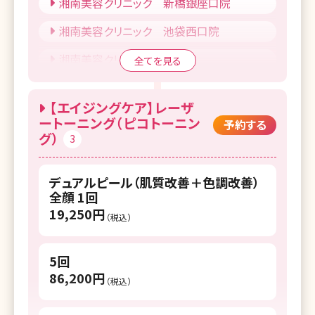
湘南美容クリニック 新橋銀座口院
湘南美容クリニック 長野院
湘南美容クリニック 池袋西口院
湘南美容クリニック 岐阜院
湘南美容クリニック 品川院
全てを見る
湘南美容クリニック 名古屋駅本院
湘南美容クリニック 上野院
湘南美容クリニック 名古屋栄院
【エイジングケア】レーザ
湘南美容クリニック 東京蒲田院
湘南美容クリニック 金山院
ートーニング（ピコトーニン
予約する
グ）
3
湘南美容クリニック 北千住院
湘南美容クリニック 大阪駅前院（女性専
用）
湘南美容クリニック 自由が丘院
デュアルピール（肌質改善＋色調改善）
湘南美容クリニック 大阪心斎橋院
全顔 1回
湘南美容クリニック 二子玉川院
19,250円
湘南美容クリニック 大阪なんば院
（税込）
湘南美容クリニック 赤羽院
湘南美容クリニック 大阪京橋院
湘南美容クリニック 仙台院
5回
湘南美容クリニック 大阪堺東院
86,200円
（税込）
湘南美容クリニック 福島院
湘南美容クリニック 姫路院
湘南美容クリニック 水戸院