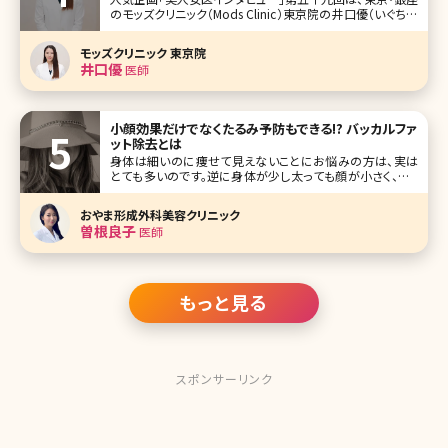
のモッズクリニック（Mods Clinic）東京院の井口優（いぐちゆ
う）先生です。 そのこだわりから脂肪吸引・脂肪注入で指名が
多い銀座のモッズクリニック。海外からの患者さんも多く、日
モッズクリニック 東京院
帰りや一泊二日で脂肪吸引の対応することもあるとか。ダウ
井口優
医師
小顔効果だけでなくたるみ予防もできる!? バッカルファ
ット除去とは
身体は細いのに痩せて見えないことにお悩みの方は、実は
とても多いのです。逆に身体が少し太っても顔が小さく、フェ
イスラインがすっきり細ければあまり太って見えないという
方もいます。 筆者は、患者さんからも顔が丸くて悩んでいると
おやま形成外科美容クリニック
よく相談されることがあります。そのような時にお勧めできる
曽根良子
医師
施術はたくさんあり
もっと見る
スポンサーリンク