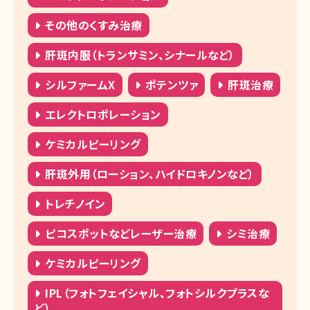
湘南美容クリニック 松山院
その他のくすみ治療
湘南美容クリニック 福岡院
肝斑内服（トランサミン、シナールなど）
湘南美容クリニック 博多院
シルファームX
ポテンツァ
肝斑治療
湘南美容クリニック 小倉院
エレクトロポレーション
湘南美容クリニック 熊本院
ケミカルピーリング
湘南美容クリニック 宮崎院
肝斑外用（ローション、ハイドロキノンなど）
湘南美容クリニック 那覇院
トレチノイン
ピコスポットなどレーザー治療
シミ治療
ケミカルピーリング
IPL（フォトフェイシャル、フォトシルクプラスな
ど）