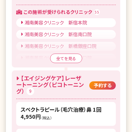
この施術が受けられるクリニック
55
湘南美容クリニック 新宿本院
湘南美容クリニック 新宿南口院
湘南美容クリニック 新橋銀座口院
湘南美容クリニック 池袋西口院
全てを見る
湘南美容クリニック 品川院
【エイジングケア】レーザ
湘南美容クリニック 上野院
ートーニング（ピコトーニン
予約する
グ）
9
湘南美容クリニック 豊洲院
湘南美容クリニック 東京蒲田院
スペクトラピール（毛穴治療）鼻 1回
4,950円
湘南美容クリニック 北千住院
（税込）
湘南美容クリニック 自由が丘院