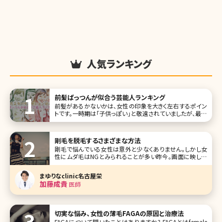
人気ランキング
前髪ぱっつんが似合う芸能人ランキング
前髪があるかないかは、女性の印象を大きく左右するポイン
トです。一時期は「子供っぽい」と敬遠されていましたが、最近
はぱっつん前髪を好んでチョイスする人も増えてきています。
そこで今回は、前髪ぱっつんが似合っており、今後の参考に
していただきたい女性芸能人をランキング形式でご紹介して
剛毛を脱毛するさまざまな方法
いきましょう。
剛毛で悩んでいる女性は意外と少なくありません。しかし女
性にムダ毛はNGとみられることが多い昨今。画面に映し出
された芸能人の毛が処理されていないというだけで大きな
話題になってしまうのですから、剛毛さんにとってはかなり
まゆりなclinic名古屋栄
辛いものがあります。ここでは、剛毛でお悩みの方のために
加藤成貴
医師
脱毛・自己処理などによる解消方法
切実な悩み、女性の薄毛FAGAの原因と治療法
FAGAについて聞いたことはありますか? FAGAとはfemale