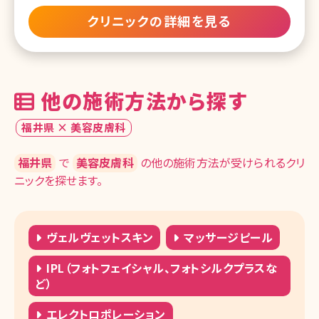
湘南美容クリニック 金山院
クリニックの詳細を見る
湘南美容クリニック 大阪駅前院（女性専
用）
湘南美容クリニック 大阪心斎橋院
他の施術方法から探す
湘南美容クリニック 大阪なんば院
福井県 × 美容皮膚科
湘南美容クリニック 大阪京橋院
福井県
で
美容皮膚科
の他の施術方法が受けられるクリ
湘南美容クリニック 大阪堺東院
ニックを探せます。
湘南美容クリニック 姫路院
湘南美容クリニック 西宮北口院
ヴェルヴェットスキン
マッサージピール
湘南美容クリニック 奈良院
IPL（フォトフェイシャル、フォトシルクプラスな
ど）
湘南美容クリニック 岡山院
湘南美容クリニック 高松院
エレクトロポレーション