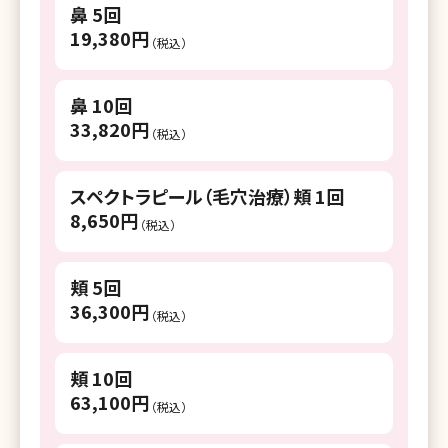
鼻 5回
湘南美容クリニック 二子玉川院
19,380円
（税込）
湘南美容クリニック 赤羽院
鼻 10回
湘南皮膚科クリニック 町田院
33,820円
（税込）
湘南美容クリニック 仙台院
湘南美容クリニック 福島院
スペクトラピール（毛穴治療）頬 1回
8,650円
湘南美容クリニック 水戸院
（税込）
湘南美容クリニック 宇都宮院
頬 5回
湘南美容クリニック 高崎院
36,300円
（税込）
湘南美容クリニック 川口院
頬 10回
湘南美容クリニック 所沢院
63,100円
（税込）
湘南美容クリニック 川越院