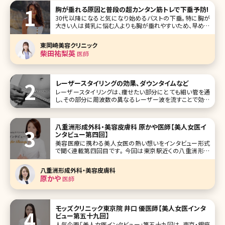
胸が垂れる原因と普段の超カンタン筋トレで下垂予防!
30代以降になると気になり始めるバストの下垂。特に胸が
大きい人は貧乳に悩む人よりも胸が垂れやすいため、早めに
胸が垂れるのを防ぐケアを始める必要があると言われてい
ます。ここでバストがなぜ垂れてくるのか、その原因とバスト
東岡崎美容クリニック
の下垂を防ぐ方法について、簡単な筋トレからクリニックでの
柴田祐梨英
医師
治療まで考えてみましょう。
レーザースタイリングの効果、ダウンタイムなど
レーザースタイリングは、痩せたい部分にとても細い管を通
し、その部分に周波数の異なるレーザー波を流すことで効率
的に痩せることができる脂肪溶解施術です。 私たちの体の中
にはさまざまな細胞があります。その中でも肥満に関係して
いるのが脂肪細胞です。
八重洲形成外科・美容皮膚科 原かや医師【美人女医イ
ンタビュー第四回】
美容医療に携わる美人女医の熱い想いをインタビュー形式
で聞く連載第四回目です。 今回は東京駅近くの八重洲形成
外科・美容皮膚科の原かや院長です。 形成外科から美容領
域進出の経緯、現在でも診療にあたる大学病院と開業医の
八重洲形成外科・美容皮膚科
違いなどを語ってもらい、興味深い内容になりました。インタ
原かや
医師
ビューから、その真摯な想いが
モッズクリニック東京院 井口 優医師【美人女医インタ
ビュー第五十九回】
人気企画「美人女医インタビュー」第五十九回は、東京・銀座