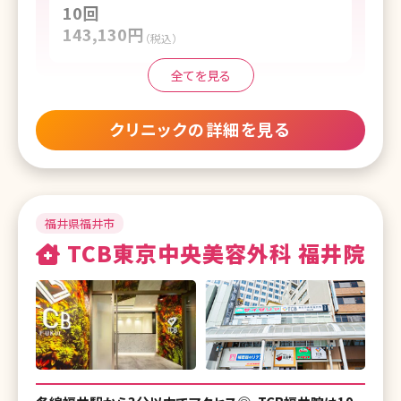
10回
湘南美容クリニック 西宮北口院
湘南美容クリニック 宇都宮院
143,130円
（税込）
湘南美容クリニック 奈良院
湘南美容クリニック 高崎院
全てを見る
湘南美容クリニック 和歌山院
湘南美容クリニック 川口院
湘南美容クリニック 岡山院
クリニックの詳細を見る
湘南美容クリニック 所沢院
湘南美容クリニック 高松院
湘南美容クリニック 川越院
湘南美容クリニック 松山院
湘南美容クリニック 千葉センシティ院
福井県福井市
湘南美容クリニック 福岡院
湘南美容クリニック 船橋院
TCB東京中央美容外科 福井院
湘南美容クリニック 博多院
湘南美容クリニック 柏院
湘南美容クリニック 小倉院
湘南美容クリニック 横浜院
湘南美容クリニック 熊本院
湘南美容クリニック 川崎院
湘南美容クリニック 宮崎院
湘南美容クリニック 武蔵小杉院