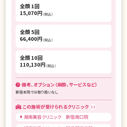
全顔 1回
湘南美容クリニック 千葉センシティ院
15,070円
（税込）
湘南美容クリニック 船橋院
湘南美容クリニック 柏院
全顔 5回
66,400円
湘南美容クリニック 横浜院
（税込）
湘南美容クリニック 横浜東口院
全顔 10回
湘南美容クリニック 川崎院
110,130円
（税込）
湘南美容クリニック 武蔵小杉院
備考、オプション（麻酔、サービスなど）
湘南美容クリニック 藤沢院
新宿本院では取り扱いなし
湘南美容クリニック 横須賀中央院
この施術が受けられるクリニック
湘南美容クリニック 新潟院
53
湘南美容クリニック 新宿南口院
湘南美容クリニック 金沢院