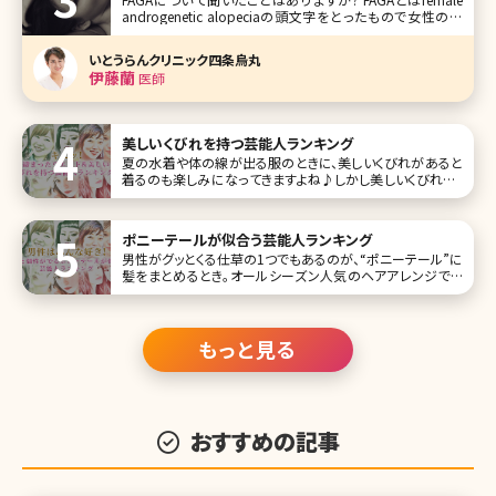
androgenetic alopeciaの頭文字をとったもので女性の薄
毛の総称です。また最近では同様の意味でFPHL（female
pattern hair loss）と呼ばれることもあります。 美容クリニッ
いとうらんクリニック四条烏丸
クで働いていると薄
伊藤蘭
医師
美しいくびれを持つ芸能人ランキング
夏の水着や体の線が出る服のときに、美しいくびれがあると
着るのも楽しみになってきますよね♪しかし美しいくびれは、
ただ痩せてるだけではダメという難しいものでもありま
す……。 だからこそ、きれいな芸能人たちでも美しいくびれを
持つ人たちは、本当に美意識が高いと言えるのではないでし
ポニーテールが似合う芸能人ランキング
ょうか。今回はほどよ
男性がグッとくる仕草の1つでもあるのが、“ポニーテール”に
髪をまとめるとき。オールシーズン人気のヘアアレンジでも
あります。 そこで今回は、可愛すぎて真似したくなってしまう
ポニーテールが似合う女性芸能人を一挙にご紹介します。お
気に入りのポニーテールスタイルをぜひ見つけてください
ね。 第1位綾
もっと見る
おすすめの記事