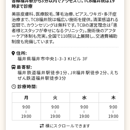
各線福井駅から3分以内でアクセス◎。TCB福井院は19
湘南美容クリニック 那覇院
時まで診療
湘南美容クリニック 橋本院
美容皮膚科、医療脱毛、薄毛治療、ピアス、ワキガ・多汗症
治療まで、TCB福井院は幅広い施術を提供。清潔感溢れる
湘南美容クリニック 藤沢院
空間で、カウンセリングは無料です。TCBの運営理念は「患
者様とスタッフが幸せになるクリニック」。施術後のアフタ
湘南美容クリニック 横須賀中央院
ーケア体制も充実。全国で110院以上展開し、交通費補助
制度も完備しています。
湘南美容クリニック 新潟院
住所
湘南美容クリニック 金沢院
福井県福井市中央1-3-3 KIビル 3F
湘南美容クリニック 長野院
最寄駅
福井鉄道福井駅徒歩1分、JR福井駅徒歩2分、えち
湘南美容クリニック 岐阜院
ぜん鉄道福井駅徒歩3分
診療時間
湘南美容クリニック 浜松院
月
火
水
木
湘南美容クリニック 名古屋駅本院
9:00
9:00
9:00
9:00
湘南美容クリニック 名古屋院
ー
ー
ー
ー
19:00
19:00
19:00
19:00
湘南美容クリニック 名古屋栄院
横にスクロールできます