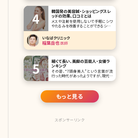
で美容医療に携わり約10年、カメラマ
ンか
韓国発の美容鍼・ショッピングスレ
ッドの効果、口コミとは
メスや注射を使用しないで手軽にシワ
やたるみを改善することができるショッ
ピングスレッドとは、どのようなものな
のでしょうか？気になるメリットやデメリ
いなばクリニック
ット、治療方法を紹介します。ショッピン
稲葉岳也
医師
グスレッドを検討するさいに参考にし
てみてくださいね。 目次
細くて長い、美脚の芸能人・女優ラ
ンキング
その昔、“7頭身美人”という言葉が流
行った時代があったようですが、現代で
は7頭身どころではなく、8頭身、9頭身
という言葉まで登場してきています。 そ
れと同時に、“短足胴長”の日本人体型
のイメージが一掃されつつあります。そ
もっと見る
の背景には、豊かな食生活が挙げられ
ますが、女性たちの美意識の向上もそ
れに拍車を
スポンサーリンク