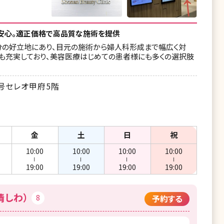
安心。適正価格で高品質な施術を提供
分の好立地にあり、目元の施術から婦人科形成まで幅広く対
ーも充実しており、美容医療はじめての患者様にも多くの選択肢
号セレオ甲府5階
金
土
日
祝
10:00
10:00
10:00
10:00
ー
ー
ー
ー
19:00
19:00
19:00
19:00
情しわ）
8
予約する