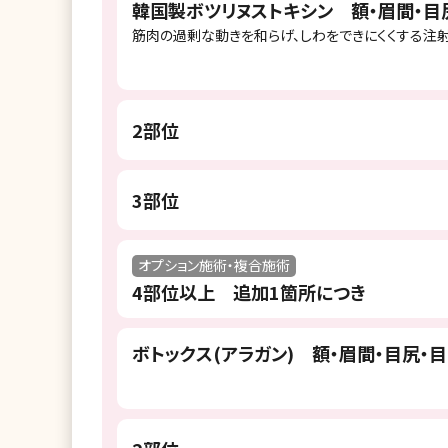
韓国製ボツリヌストキシン 額・眉間・目
筋肉の過剰な動きを和らげ、しわをできにくくする注
2部位
3部位
オプション施術・複合施術
4部位以上 追加1箇所につき
ボトックス(アラガン) 額・眉間・目尻・