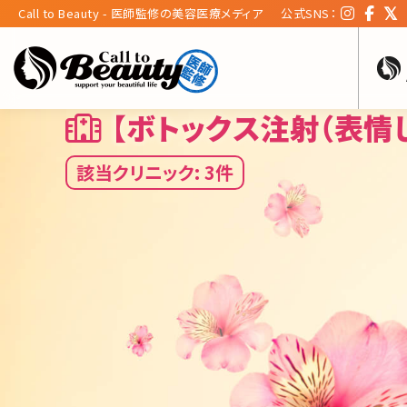
Call to Beauty - 医師監修の美容医療メディア
公式SNS：
【ボトックス注射（表情
該当クリニック: 3件