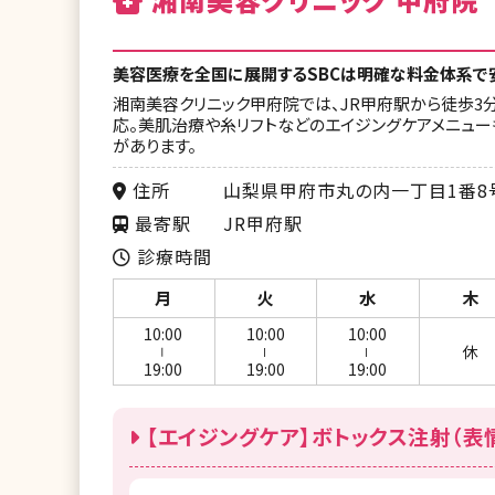
美容医療を全国に展開するSBCは明確な料金体系で
湘南美容クリニック甲府院では、JR甲府駅から徒歩3
応。美肌治療や糸リフトなどのエイジングケアメニュ
があります。
住所
山梨県甲府市丸の内一丁目1番8
最寄駅
JR甲府駅
診療時間
月
火
水
木
10:00
10:00
10:00
休
ー
ー
ー
19:00
19:00
19:00
【エイジングケア】ボトックス注射（表