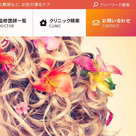
Search:
と費用など。女性の薄毛ケア
フリーワード検索
監修医師一覧
クリニック検索
お問い合わせ
DOCTOR
CLINIC
CONTACT
ック