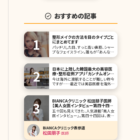
おすすめの記事
整形メイクの方法を目のタイプごと
にまとめてます
パッチリした目、すっと高い鼻筋、シャー
プなフェイスライン。誰もが「あんな顔
になりたい」という理想の顔があるの
ではないでしょうか。美容整形にかかる
費用が以前より安くなっている今、理想
日本に上陸した韓国最大の美容医
の顔に近づけるために手術をする方も
療・整形症例アプリ「カンナムオン
増えていますが、いきなり顔にメスを入
ニ」詳細レビュー
今は海外に渡航することが難しい昨今
れ
ですが……最近では美容医療を海外で
受ける人が多くなっています。その中で
も最も人気の渡航先として「韓国」が挙
げられます。韓国は美容大国と言われ、
BIANCAクリニック 松田朋子医師
若い男女の間ではK-POPも流行し、韓
【美人女医インタビュー第四十四
国のファッションや美容を参考にする
回】
五十回も見えてきた、人気連載「美人女
人が急増しています。 そして韓国で施
医インタビュー」。第四十四回は、表参
術
道と銀座で、幅広い治療を提供してい
るBIANCAクリニックの松田朋子（まつ
BIANCAクリニック表参道
だ ともこ）先生です。 従来の施術も大
松田朋子
医師
事にしながら最新の美容治療も多く取
り入れてるBIANCAクリニック。その中