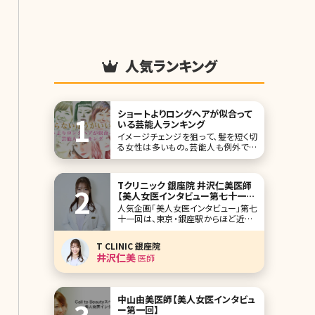
人気ランキング
ショートよりロングヘアが似合って
いる芸能人ランキング
イメージチェンジを狙って、髪を短く切
る女性は多いもの。芸能人も例外では
なく、役作りなども含めてロングヘアを
ばっさり切る選択をする方も少なくあ
りません。 ですが、見る側からすると
Tクリニック 銀座院 井沢仁美医師
「ああー、ロングヘアの方が似合ってた
【美人女医インタビュー第七十一
のになぁ……」なんてこともしばしば。
回】
人気企画「美人女医インタビュー」第七
そこで今回は、“実はロングヘアの方が
十一回は、東京・銀座駅からほど近いT
似合っている”
クリニック（T CLINIC）銀座院の井沢仁
美（いざわひとみ）先生です。相良卓哉
T CLINIC 銀座院
院長が開院したTクリニックは、顔整形
井沢仁美
医師
がメインのクリニック。二重整形や目の
下のクマ取り、小顔治療といった外科
施術から美容皮膚施術まで、お顔の美
容医療
中山由美医師【美人女医インタビュ
ー第一回】