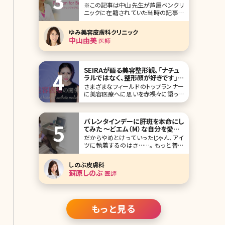
※この記事は中山先生が芦屋ベンクリ
ニックに在籍されていた当時の記事で
す。 美人女医に美容医療に対する思い
を掘り下げて聞く新シリーズです。美容
ゆみ美容皮膚科クリニック
整形、美肌、アンチエイジング、脱毛な
中山由美
医師
ど女性ならば興味がある分野の医療
面でのスペシャリスト、インタビューの
第一回は兵庫県芦屋市の芦屋ベンク
リニック勤務の美容皮膚
SEIRAが語る美容整形観。「ナチュ
ラルではなく、整形顔が好きです」
【私と美容医療の関係。Vol.1】
さまざまなフィールドのトップランナー
に美容医療へに思いを赤裸々に語って
もらう新企画「私と美容医療の関係。A
personal history of aesthetic
medicine.」がスタート。第一回目のゲ
バレンタインデーに肝斑を本命にし
ストは、DJやインスタグラマーとして活
てみた ～どエム（M）な自分を愛し
躍されているSEIRAさんです。 今まで数
てる～しのぶ先生の部屋vol.3
だからやめとけっていったじゃん、アイ
多
ツに執着するのはさ……。 もっと普通
の人にしておきなよ、苦労するってゼッ
タイ。 尽くすと、「うるさいから放って置
しのぶ皮膚科
け」、と機嫌を損ねて二週間 放ってお
蘇原しのぶ
医師
いて相手にしないと、「連絡しなさすぎ
なんだよ」とヘソを曲げて、もう会わな
い
もっと見る