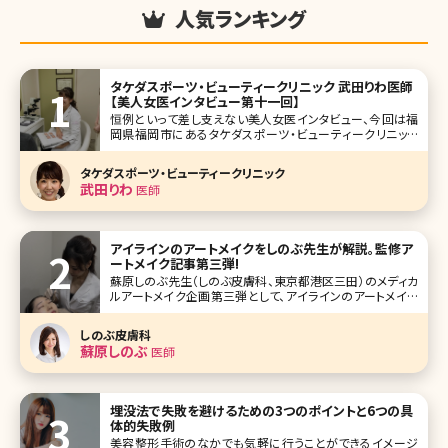
人気ランキング
タケダスポーツ・ビューティークリニック 武田りわ医師
【美人女医インタビュー第十一回】
恒例といって差し支えない美人女医インタビュー、今回は福
岡県福岡市にあるタケダスポーツ・ビューティークリニック
の皮膚科・美容皮膚科部門の院長である武田りわ先生です。
美容皮膚科を通して、肌のことだけでなく、女性の生き方自
タケダスポーツ・ビューティークリニック
体をサポートしようとする姿勢が強く見えたインタビューでし
武田りわ
医師
た。それではどうぞ!
アイラインのアートメイクをしのぶ先生が解説。監修ア
ートメイク記事第三弾!
蘇原しのぶ先生（しのぶ皮膚科、東京都港区三田）のメディカ
ルアートメイク企画第三弾として、アイラインのアートメイク
について解説していただきました。 デザインが決まらなかっ
たり、なかなか上手くアイラインを描けないことってあります
しのぶ皮膚科
よね?多くの女性にある悩みの解決を医療機関でしか受けら
蘇原しのぶ
医師
れないアートメ
埋没法で失敗を避けるための3つのポイントと6つの具
体的失敗例
美容整形手術のなかでも気軽に行うことができるイメージ