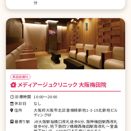
分
美容皮膚科
メディアージュクリニック 大阪梅田院
診療時間
10:00〜20:00
休診日
なし
住所
大阪府大阪市北区曽根綺新地1-3-19北新地ビル
ディング6F
最寄り駅
JR大阪駅桜橋口改札徒歩6分、阪神梅田駅西改札
徒歩4分、地下鉄四ツ橋線西梅田駅南改札～堂島
地下センターC60出口を右側に出てすぐ