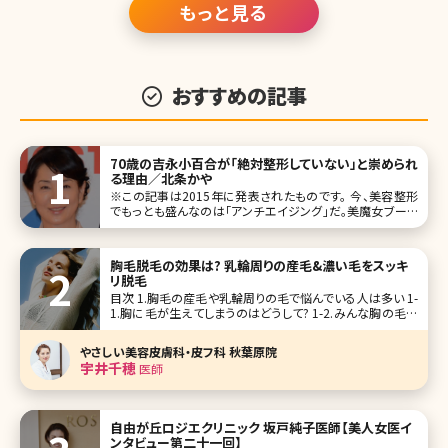
もっと見る
おすすめの記事
70歳の吉永小百合が「絶対整形していない」と崇められ
る理由／北条かや
※この記事は2015年に発表されたものです。 今、美容整形
でもっとも盛んなのは「アンチエイジング」だ。美魔女ブーム
も相まって、美容整形マーケットは中高年世代に熱い眼差し
を向ける。そんな女性たちもおののく美しさを保っているの
が、女優の
胸毛脱毛の効果は? 乳輪周りの産毛&濃い毛をスッキ
リ脱毛
目次 1.胸毛の産毛や乳輪周りの毛で悩んでいる人は多い 1-
1.胸に毛が生えてしまうのはどうして? 1-2.みんな胸の毛は
どう処理してる? 1-2-1.除毛クリーム 1-2-2.脱毛テープ 1-2-
3.カミソリ 1-2-4.毛抜き 1-3.自己処理はリスクが高い 1-4.ト
やさしい美容皮膚科・皮フ科 秋葉原院
ラブ
宇井千穂
医師
自由が丘ロジエクリニック 坂戸純子医師【美人女医イ
ンタビュー第二十一回】