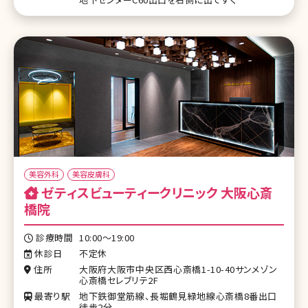
美容外科
美容皮膚科
ゼティスビューティークリニック 大阪心斎
橋院
診療時間
10:00～19:00
休診日
不定休
住所
大阪府大阪市中央区西心斎橋1-10-40サンメゾン
心斎橋セレブリテ2F
最寄り駅
地下鉄御堂筋線、長堀鶴見緑地線心斎橋8番出口
徒歩2分