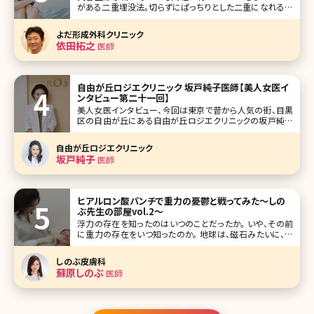
がある二重埋没法。切らずにぱっちりとした二重になれる魔
法のような方法と考えられがちですが、実は二重埋没法で思
うような二重にならなかったいうケースも少なくありません。
よだ形成外科クリニック
ここで二重埋没法の失敗例を挙げながら、失敗しないために
依田拓之
医師
覚えておきたいことについて詳し
自由が丘ロジエクリニック 坂戸純子医師【美人女医イ
ンタビュー第二十一回】
美人女医インタビュー、今回は東京で昔から人気の街、目黒
区の自由が丘にある自由が丘ロジエクリニックの坂戸純子
院長です。 大学は建築学科に入り、そこから医学部を受け直
したという珍しい経歴。美容医療に対する並々ならぬ熱い思
自由が丘ロジエクリニック
いを語ってくれました。 ご自身の結果がでた美容法を全公開!
坂戸純子
医師
ワークライフバランス
ヒアルロン酸パンチで重力の憂鬱と戦ってみた～しの
ぶ先生の部屋vol.2～
浮力の存在を知ったのはいつのことだったか。 いや、その前
に重力の存在をいつ知ったのか。 地球は、磁石みたいに、私
をくっつけて離さない。 確かに宇宙に放り出されたくない。ま
あ行ってはみたいけど、人間のいない世界は嫌だ。 しかし、
しのぶ皮膚科
地球よ、一言言わせて。 「“皮膚”は引っ
蘇原しのぶ
医師