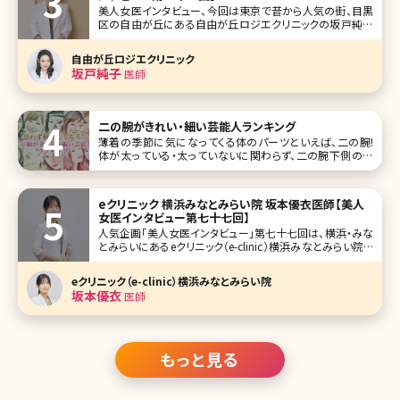
美人女医インタビュー、今回は東京で昔から人気の街、目黒
区の自由が丘にある自由が丘ロジエクリニックの坂戸純子
院長です。 大学は建築学科に入り、そこから医学部を受け直
したという珍しい経歴。美容医療に対する並々ならぬ熱い思
自由が丘ロジエクリニック
いを語ってくれました。 ご自身の結果がでた美容法を全公開!
坂戸純子
医師
ワークライフバランス
二の腕がきれい・細い芸能人ランキング
薄着の季節に気になってくる体のパーツといえば、二の腕!
体が太っている・太っていないに関わらず、二の腕下側のお
肉が余裕で掴めちゃったり、見た目的にもなんだか逞しくな
ってしまっている方もいるかもしれません。 男性の二の腕に
はない特徴を持つ女性のそれは、女を感じるポイントでもあ
eクリニック 横浜みなとみらい院 坂本優衣医師【美人
ります。その特徴と
女医インタビュー第七十七回】
人気企画「美人女医インタビュー」第七十七回は、横浜・みな
とみらいにあるeクリニック（e-clinic）横浜みなとみらい院で
院長を務める坂本優衣（さかもとゆい）先生です。 eクリニッ
クは、円戸望統括院長が全国に展開する美容外科・美容皮
eクリニック（e-clinic）横浜みなとみらい院
膚科クリニック。 横浜みなとみらい院では全身麻酔設備を備
坂本優衣
医師
え
もっと見る