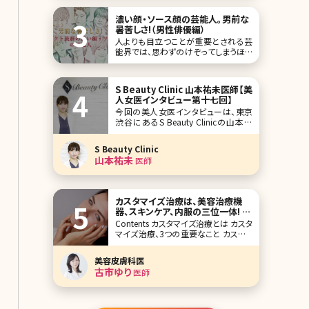
整形もの」の作品を読んだ。たいてい
は、もともと美しくなかった女が、整形
濃い顔・ソース顔の芸能人。男前な
で美しくなった ”にもかかわらず” 不幸
暑苦しさ!（男性俳優編）
になるか、それとも、一人の男の愛を手
人よりも目立つことが重要とされる芸
に入れてハッピーエンドを迎えるか、そ
能界では、思わずのけぞってしまうほど
のいず
の濃い顔の有名人が多いですよね。イ
ケメンだから、許されるんですが。 日本
人離れした彫りの深い顔立ち、ソース
S Beauty Clinic 山本祐未医師【美
顔と言われる、濃い顔の男性芸能人
人女医インタビュー第十七回】
を、ずらっとご紹介していきましょう。 第
今回の美人女医インタビューは、東京
1位北村一輝 この
渋谷にあるS Beauty Clinicの山本祐
未院長です。渋谷といっても、最近話題
の“奥渋”の近くにあり、高級住宅街の
S Beauty Clinic
主婦の方から、アパレルの店員さんま
山本祐未
医師
でさまざまな患者さんから頼りにされ
ています。 医療痩身とアンチエイジン
グ治療の二本柱のこと、なぜ大手美容
外科の
カスタマイズ治療は、美容治療機
器、スキンケア、内服の三位一体! エ
ビデンスベースの治療の全貌に迫
Contents カスタマイズ治療とは カスタ
る
マイズ治療、3つの重要なこと カスタマ
イズ治療の費用 カスタマイズ治療実際
の治療例 まとめ 筆者の勤務するクリ
美容皮膚科医
ニックでは、美容外科だけでなくピーリ
古市ゆり
医師
ングやトーニングなどの美容皮膚科の
治療も根強い人気があります。体の表
面を覆う皮膚は1