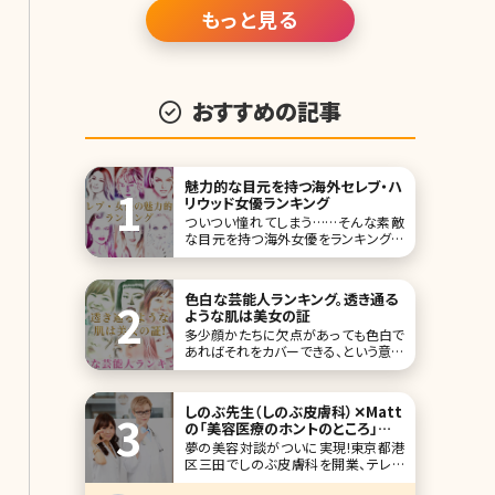
もっと見る
おすすめの記事
魅力的な目元を持つ海外セレブ・ハ
リウッド女優ランキング
ついつい憧れてしまう……そんな素敵
な目元を持つ海外女優をランキングに
しました。日本の女優さんもキレイです
が、海外のセレブ・女優さんにはまた違
った魅力がありますよね。「こんな風に
色白な芸能人ランキング。透き通る
なりたい!」と憧れる女性も少なくない
ような肌は美女の証
のでは? 1位オードリー・ヘップバーン
多少顔かたちに欠点があっても色白で
View this
あればそれをカバーできる、という意味
を持つ「色の白いは七難隠す」というこ
とわざがあります。女性はメイクや髪型
などでだいぶ雰囲気が変わりますが、
しのぶ先生（しのぶ皮膚科）✕Matt
色白という点においては小細工出でき
の「美容医療のホントのところ」
る限度はしれていて、基本的なケアやも
Special対談!
夢の美容対談がついに実現!東京都港
ともと持っている肌質が大切です。 今
区三田でしのぶ皮膚科を開業、テレビ
回は、欠点さえも
をはじめメディア出演多数の美人女