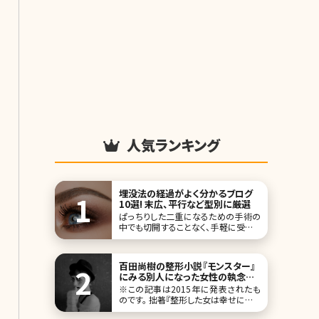
人気ランキング
埋没法の経過がよく分かるブログ
10選! 末広、平行など型別に厳選
ぱっちりした二重になるための手術の
中でも切開することなく、手軽に受けら
れる印象のある埋没法の手術。腫れぼ
ったいまぶたがイヤで毎朝アイプチやメ
ザイクで二重にしてからメイクしている
百田尚樹の整形小説『モンスター』
人の中には思い切って手術を受けよう
にみる別人になった女性の執念と
と考えている方も多いのではないでし
その結末／北条かや
※この記事は2015年に発表されたも
ょうか。切らない埋没法はダウンタイム
のです。 拙著『整形した女は幸せになっ
が少ないと言われてい
ているのか』を書くため、何作か「美容