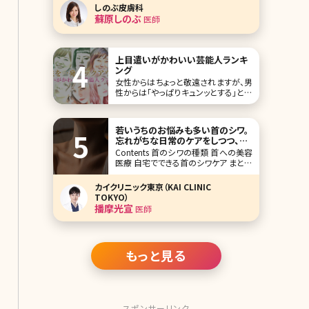
医・蘇原しのぶ先生と『踊る！さんま御
しのぶ皮膚科
殿!!』『行列のできる法律の相談所』など
蘇原しのぶ
医師
の出演で話題、モデル・アーティストの
Matt氏が美容について縦横無尽に語り
尽くします! ブレイク前からしのぶ皮膚
科で
上目遣いがかわいい芸能人ランキ
ング
女性からはちょっと敬遠されますが、男
性からは「やっぱりキュンッとする」と言
われているのが“上目遣い”です。です
が、可愛い人がやると女性もドキッとす
るのは否定できませんよね。 不思議な
若いうちのお悩みも多い首のシワ。
魅力を持つ“上目遣い”が、特にかわい
忘れがちな日常のケアをしつつ、切
いと感じてしまう女性芸能人をランキ
らない美容医療施術も取り入れて
Contents 首のシワの種類 首への美容
ング形式でご紹介していきます。 第1位
医療 自宅でできる首のシワケア まとめ
【監修医師からのワンポイント】首のシ
ワは加齢だけでなく姿勢や癖など日常
カイクリニック東京（KAI CLINIC
習慣の影響も大きい部位です。深くなる
TOKYO）
前ほど改善しやすいため、まずは保湿
播摩光宣
医師
や紫外線対策を習慣づけましょう。美容
医療では、ダウンタ
もっと見る
スポンサーリンク