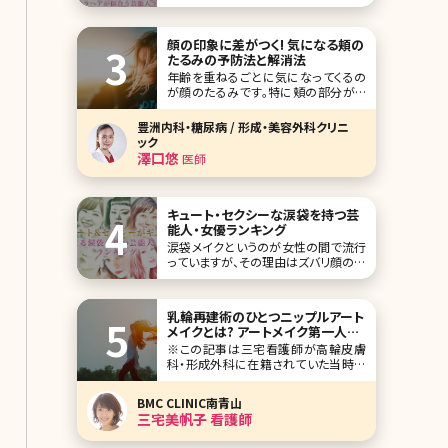
ことは少なくなってきています。ですが、
黒髪のサラサラヘアに一度は憧れた経
験があるのではないでしょうか。 一度
顔の印象に差がつく! 気になる頬の
はなってみたいと思わせる“黒髪が似
たるみの予防法と解消法
合う芸能人”を、ランキング形式で10人
年齢を重ねるごとに気になってくるの
ご紹介していきます。 第1位仲間由紀恵
が顔のたるみです。特に頬の部分がた
るむと顔全体の印象に大きな影響を与
えます。頬のたるみが目立ってしまうと
豊洲内科・糖尿病 / 形成・美容外科クリニ
実年齢よりも上に見られてしまう原因
ック
にもなります。「いつまでも若々しい印
澤口悠
医師
象でいたい」。 これは男女問わず、多く
の人にとって共通の希望かと思いま
す。たるみを全く
キュート・セクシーな涙袋を持つ芸
能人・女優ランキング
涙袋メイクというのが女性の間で流行
っていますが、その理由はズバリ顔の印
象をかなり左右するから。涙袋はホル
モンタンクと呼ばれ、人相学的にもモ
テる女性のポイントとして挙げられま
乳輪再建術のひとつニップルアート
す。 芸能人もこの涙袋がある人が多く、
メイクとは? アートメイク第一人者
その人ならではの、かわいさやセクシ
が解説します
※この記事は三宅看護師が高輪皮膚
ーさの象徴になっているケースが多い
科・形成外科に在籍されていた当時の
です。今回は
記事です。 今、日本で乳癌と診断され
る女性は、1年間に4万人にのぼってい
BMC CLINIC南青山
ます。 多種多様な治療法の一つに乳房
三宅美帆子 看護師
切除があります。 癌発生個所により乳
頭・乳輪を残せる場合もありますが、乳