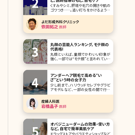
ど。医師指導のもと、自宅ケア
くすみやシミ、肝斑や毛穴の開きや肌の
ゴワつき……。追い打ちをかけるように
現れる肌トラブルやエイジングサイン
にうんざりしていませんか?肌全体を新
よだ形成外科クリニック
しく生まれ変わらせたい、家にいながら
依田拓之
医師
してそんな希望を叶えてくれるのがオ
バジの「ゼオスキンヘルス」で
丸顔の芸能人ランキング。モテ顔の
代表格!
丸顔といえば、童顔でかわいい印象が
強く、一部では“モテ顔”と言われている
ほどです。実際、女性芸能人に多い顔の
形でもあります。 今回は丸顔の中でも、
特に人気の高い芸能人をランキングし
アンダーヘア脱毛で高める“い
てみました！ 第1位新垣結衣 この投稿
ざ”という時の女子力
をInstagramで見る n
少し前まで、ハリウッドセレブやグラビ
アモデルなど、一部の女性の間で行わ
れていたアンダーヘアの脱毛。しかし、
最近では一般の女性の間でもVIO脱毛
産婦人科医
と呼ばれるデリケートゾーンを含めた
岩橋晶子
医師
アンダーヘアの脱毛を考える人が増え
ています。実際に施術を受けた人から
は「快適すぎる!」という声も。ここでもは
や女性の新しい常
オバジニューダームの効果・使い方
など。自宅で簡単美肌ケア
ドラッグストアやバラエティショップなど