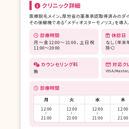
クリニック詳細
医療脱毛メイン。厚労省の薬事承認取得済みのダイオ
その後継機である「メディオスターモノリス」を導入
診療時間
休診日
月〜金12:00〜21:00、土日祝
なし（年末
11:00〜20:00
除く）
カウンセリング料
対応ク
VISA/Master
無
診療時間
月
火
水
木
12:00
12:00
12:00
12:00
ー
ー
ー
ー
21:00
21:00
21:00
21:00