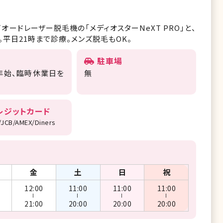
ードレーザー脱毛機の「メディオスターNeXT PRO」と、
。平日21時まで診療。メンズ脱毛もOK。
駐車場
年始、臨時休業日を
無
レジットカード
/JCB/AMEX/Diners
金
土
日
祝
12:00
11:00
11:00
11:00
ー
ー
ー
ー
21:00
20:00
20:00
20:00