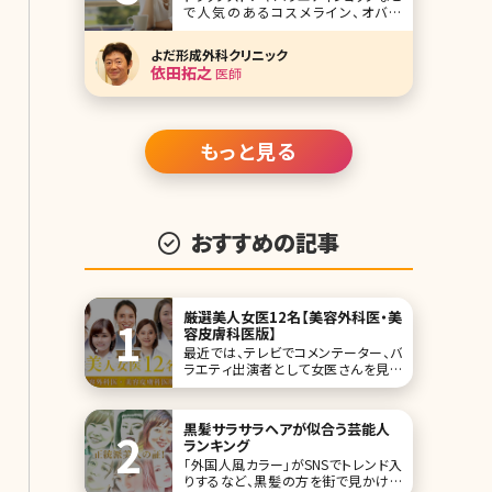
で人気のあるコスメライン、オバジ
(Obagi)シリーズ。高濃度ビタミンCの
美容液を使ったことのある方も多いの
よだ形成外科クリニック
ではないでしょうか。このオバジシリー
依田拓之
医師
ズのワンランク上のライン、オバジメデ
ィカルの中で人気が高いのが「オバジ
ニューダーム」です。効果が高いもの
の、ダウン
もっと見る
おすすめの記事
厳選美人女医12名【美容外科医・美
容皮膚科医版】
最近では、テレビでコメンテーター、バ
ラエティ出演者として女医さんを見る
機会も多いのではないのでしょうか。 特
に美容医療（美容外科・美容皮膚科）ま
わりでは、女医さんはある意味で患者
黒髪サラサラヘアが似合う芸能人
さんの憧れになるような部分もあるの
ランキング
で、他の科に比べ、美人度が抜群に高
「外国人風カラー」がSNSでトレンド入
いのは間違いないと思われます。 今
りするなど、黒髪の方を街で見かける
回、そんな美