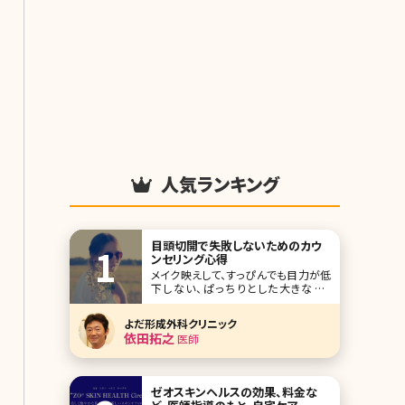
人気ランキング
目頭切開で失敗しないためのカウ
ンセリング心得
メイク映えして、すっぴんでも目力が低
下しない、ぱっちりとした大きな目。
Twitterなどでも「二重にしたい」「目頭
切開したい」というツイートをよく見か
よだ形成外科クリニック
けます。昔と違って、費用も安くなり気
依田拓之
医師
軽に受けられるような印象もある、目
を大きくするための手術。
ゼオスキンヘルスの効果、料金な