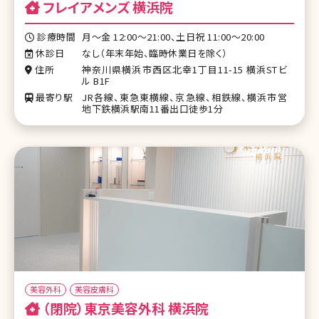
フレイアメンズ 横浜院
診療時間
月～金 12:00～21:00、土日祝 11:00～20:00
休診日
なし（年末年始、臨時休業日を除く）
住所
神奈川県横浜市西区北幸1丁目11-15 横浜STビ
ル B1F
最寄り駅
JR各線、東急東横線、京急線、相鉄線、横浜市営
地下鉄横浜駅南11番出口徒歩1分
美容外科
美容皮膚科
（閉院）東京美容外科 横浜院