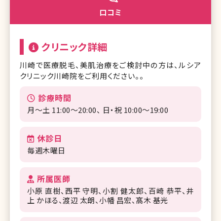
口コミ
クリニック詳細
川崎で医療脱毛、美肌治療をご検討中の方は、ルシア
クリニック川崎院をご利用ください。。
診療時間
月〜土 11:00～20:00、 日・祝 10:00～19:00
休診日
毎週木曜日
所属医師
小原 直樹
西平 守明
⼩割 健太郎
百崎 恭平
井
上 かほる
渡辺 太朗
⼩幡 昌宏
髙木 基光