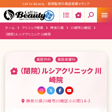
Call to Beauty - 医師監修の美容医療メディア
Search:
ホーム
クリニック検索
神奈川県
川崎市川崎区
（閉院）ルシアクリニック 川崎院
美容外科
美容皮膚科
（閉院）ルシアクリニック 川
崎院
神奈川県川崎市川崎区小川町14-3