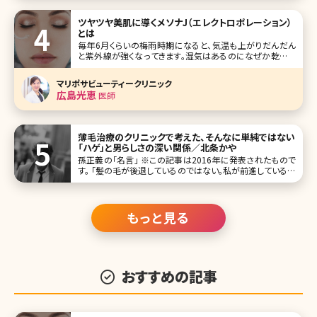
き鼻の穴が見えるのがイヤ」という人が多いのではないでし
ょうか。すっ
ツヤツヤ美肌に導くメソナJ（エレクトロポレーション）
とは
毎年6月くらいの梅雨時期になると、気温も上がりだんだん
と紫外線が強くなってきます。湿気はあるのになぜか乾燥す
るなと思われる方も多いのではないでしょうか。気温と湿度
が高いことによって汗や皮脂が出ており、汗が蒸発すること
マリポサビューティークリニック
によって肌が乾燥してしまい、中には自身の汗や皮脂でかぶ
広島光恵
医師
れてしまうケースもあります。
薄毛治療のクリニックで考えた、そんなに単純ではない
「ハゲ」と男らしさの深い関係／北条かや
孫正義の「名言」 ※この記事は2016年に発表されたもので
す。 「髪の毛が後退しているのではない。私が前進しているの
である。」――言わずと知れた、孫正義氏の名言ツイートだ（2013
年1月8日）。この2年間で、実に４万7千RT以上されているこ
のつぶやき
もっと見る
おすすめの記事