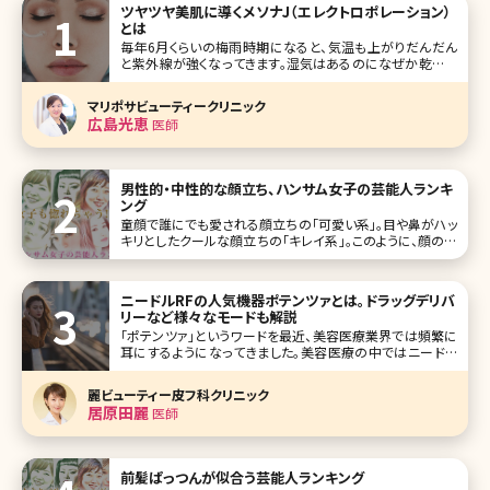
ツヤツヤ美肌に導くメソナJ（エレクトロポレーション）
とは
毎年6月くらいの梅雨時期になると、気温も上がりだんだん
と紫外線が強くなってきます。湿気はあるのになぜか乾燥す
るなと思われる方も多いのではないでしょうか。気温と湿度
が高いことによって汗や皮脂が出ており、汗が蒸発すること
マリポサビューティークリニック
によって肌が乾燥してしまい、中には自身の汗や皮脂でかぶ
広島光恵
医師
れてしまうケースもあります。
男性的・中性的な顔立ち、ハンサム女子の芸能人ランキ
ング
童顔で誰にでも愛される顔立ちの「可愛い系」。目や鼻がハッ
キリとしたクールな顔立ちの「キレイ系」。このように、顔の作
りはさまざまな系統に分かれます。女性なら「可愛い系」の顔
立ちに憧れを持つかもしれません。ですが、現在、キレイ系な
顔立ちの「男前・ハンサム女子」に人気が集まっています。 そ
ニードルRFの人気機器ポテンツァとは。ドラッグデリバ
こで、鼻筋
リーなど様々なモードも解説
「ポテンツァ」というワードを最近、美容医療業界では頻繁に
耳にするようになってきました。美容医療の中ではニードル
RFといえばポテンツァというくらい有名になった機械ですが、
まだまだ新しい機械ですので、初めて耳にする方も少なくは
麗ビューティー皮フ科クリニック
ないでしょう。 ニードルRFにもシルファームやモフィウスとい
居原田麗
医師
った機械があ
前髪ぱっつんが似合う芸能人ランキング