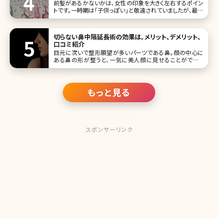
前髪があるかないかは、女性の印象を大きく左右するポイン
トです。一時期は「子供っぽい」と敬遠されていましたが、最近
はぱっつん前髪を好んでチョイスする人も増えてきています。
そこで今回は、前髪ぱっつんが似合っており、今後の参考に
していただきたい女性芸能人をランキング形式でご紹介して
切らない鼻中隔延長術の効果は。メリット、デメリット、
いきましょう。
口コミ紹介
目元に次いで整形願望が多いパーツである鼻。顔の中心に
ある鼻の形が整うと、一気に美人顔に見せることができま
す。でも、実際には「上向きの鼻が気になる」「正面から見たと
き鼻の穴が見えるのがイヤ」という人が多いのではないでし
ょうか。すっ
もっと見る
スポンサーリンク