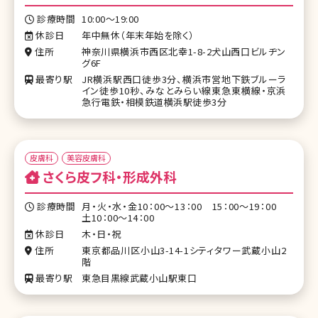
診療時間
10:00～19:00
休診日
年中無休（年末年始を除く）
住所
神奈川県横浜市西区北幸1-8-2犬山西口ビルヂン
グ6F
最寄り駅
JR横浜駅西口徒歩3分、横浜市営地下鉄ブルーラ
イン徒歩10秒、みなとみらい線東急東横線・京浜
急行電鉄・相模鉄道横浜駅徒歩3分
皮膚科
美容皮膚科
さくら皮フ科・形成外科
診療時間
月・火・水・金10：00～13：00 15：00～19：00
土10：00～14：00
休診日
木・日・祝
住所
東京都品川区小山3-14-1シティタワー武蔵小山2
階
最寄り駅
東急目黒線武蔵小山駅東口