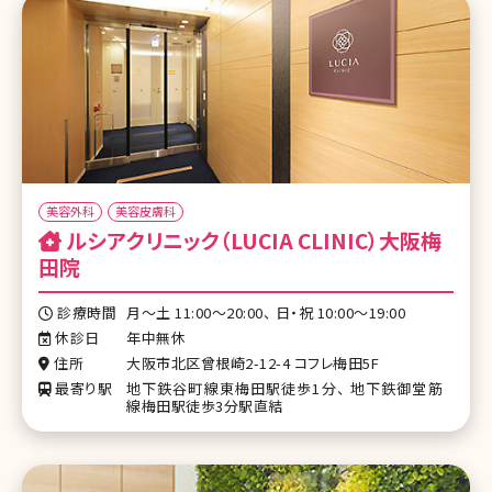
美容外科
美容皮膚科
ルシアクリニック（LUCIA CLINIC）大阪梅
田院
診療時間
月〜土 11:00～20:00、 日・祝 10:00～19:00
休診日
年中無休
住所
大阪市北区曾根崎2-12-4 コフレ梅田5F
最寄り駅
地下鉄谷町線東梅田駅徒歩1分、 地下鉄御堂筋
線梅田駅徒歩3分駅直結