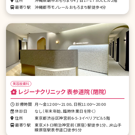
住所
沖縄県覇市おもろまち4丁目17-17 SOLビル2階
最寄り駅
沖縄都市モノレールおもろまち駅徒歩4分
美容皮膚科
レジーナクリニック 表参道院（閉院）
診療時間
月〜金12:00〜21:00、日祝11:00〜20:00
休診日
なし（年末年始、臨時休業日を除く）
住所
東京都渋谷区神宮前6-5-3イベリアビル5階
最寄り駅
東京メトロ明治神宮前〈原宿〉駅徒歩1分、JR山手
線原宿駅表参道口徒歩5分