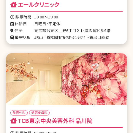
エールクリニック
診療時間
10:00～19:00
休診日
日曜日・不定休
住所
東京都台東区上野6丁目2-14喜久屋ビル9階
最寄り駅
JR山手線御徒町駅徒歩1分地下鉄出口直結
美容外科
美容皮膚科
TCB東京中央美容外科 品川院
診療時間
9:00～19:00