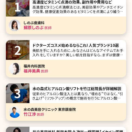
高濃度ビタミンC点滴の効果、副作用や費用など
高濃度ビタミンC点滴療法とは、美容効果やアンチエイチン
グ効果、健康促進効果のあるビタミンCを点滴により補う美
容方法です。ビタミンCは体内で作り出すことができない栄養
素なので、高い濃度の状態で補うと効果があるといわれてい
しのぶ皮膚科
ます。今回は、気になる高濃度
蘇原しのぶ
医師
ドクターズコスメ始めるならこれ! 人気ブランド10選
美肌を手に入れるために、みなさんはどんなアイテムでお手
入れをしていますか? 美しい肌を目指すなら、まずは健康な
肌を目指すのが近道。そんなときにトライしてみたいのがド
クターズコスメです。 ドクターズコスメとは皮膚科医などの
福井内科医院
医師や医療機関が開発または、監修しているコス
福井美典
医師
水の森式ヒアルロン酸リフトを竹江総院長が詳細解説
従来のヒアルロン酸注入とは異なり、“埋める”ではなく、“引
き上げ”（リフトアップ）の概念で施術を行うヒアルロン酸リフ
ト。現在テレビや雑誌でも取り上げられ、注目されています。
水の森美容外科総院長の竹江先生にヒアルロン酸リフトに
水の森美容クリニック 東京銀座院
ついて、他のエイジング治療との比較もまじえながら、わかり
竹江渉
医師
やすく解説していただ
共立美容外科 新宿本院 久次米一輝医師【イケメン医師