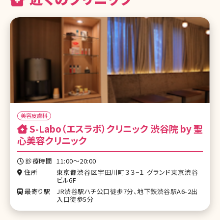
美容皮膚科
S-Labo（エスラボ）クリニック 渋谷院 by 聖
心美容クリニック
診療時間
11:00〜20:00
住所
東京都渋谷区宇田川町３３−１ グランド東京渋谷
ビル6F
最寄り駅
JR渋谷駅ハチ公口徒歩7分、地下鉄渋谷駅A6-2出
入口徒歩5分