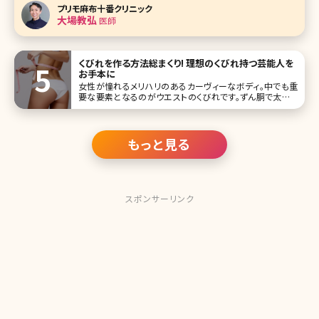
解剖から、リスク、ダウンタイムまで分かりやすく解説します。
プリモ麻布十番クリニック
豊胸術・プロテーゼ挿入位置はこうして決める ご自分のバス
大場教弘
医師
トがどのように
くびれを作る方法総まくり! 理想のくびれ持つ芸能人を
お手本に
女性が憧れるメリハリのあるカーヴィーなボディ。中でも重
要な要素となるのがウエストのくびれです。ずん胴で太いウ
エストや、ただ細いだけのしまりのないウエストも美しいボデ
ィラインとは言えません。ここで理想のくびれを持つ芸能人を
あげなが
もっと見る
スポンサーリンク