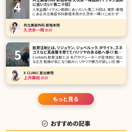
に会いたい! 第二十回】
人気企画「イケメン医師に会いたい!」第二十回は、東京・新宿
にある共立美容外科新宿本院の久次米一輝（くじめかずき）
先生です。 全国に広く拠点を展開し、38年を超える歩みを刻
んでいる「共立美容外科」。その次代を担う久次米一輝先生
共立美容外科 新宿本院
は、形成外科の世界で医師としてのキャリアをスタートさせ
久次米一輝
医師
ました。その
肌育注射とは。リジュラン、ジュベルック、ボライト、スネ
コスなど真皮層を育ててハリツヤのある肌へ導く! 肌の
お悩みごとに解説
Contents 肌育注射とは 毛穴やクレーターが全体的に気に
なる方 乾燥が気になり肌のハリやツヤ弾力が欲しい方 頻繁
にケアできないので持続重視の方 目元のケアだけピンポイ
ントで行いたい方 まとめ 赤ちゃんのようなもちもちっとした
X CLINIC 恵比寿院
弾力のある柔らかい肌になりたい!一度で
上井廉絵
医師
もっと見る
おすすめの記事