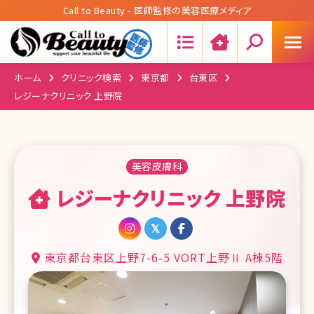
Call to Beauty - 医師監修の美容医療メディア
Search:
ホーム
クリニック検索
東京都
台東区
レジーナクリニック 上野院
美容皮膚科
レジーナクリニック 上野院
東京都台東区上野7-6-5 VORT上野Ⅱ A棟5階