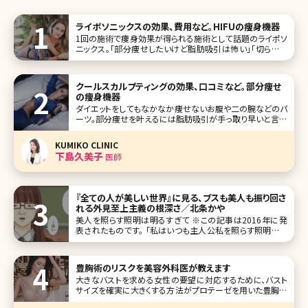
ライポソニックスの効果、費用など。HIFUの痩身機器
1回の施術で痩身効果が得られる施術として話題のライポソ
ニックス。「部分痩せしたいけど脂肪吸引は怖い」「切らない
脂肪吸引って結局効果がないのでは?」そんな希望や疑問を
お持ちの方に是非、トライしてほしい施術です。1回の施術で
2.5cmウエストが細くなると言われているライポソニックス
クールスカルプティングの効果、口コミなど。部分痩せ
について詳しく解説して
の痩身機器
ダイエットをしてもなかなか痩せないお腹や二の腕などのパ
ーツ。部分痩せを叶えるには脂肪吸引が手っ取り早いと言わ
れていますが、傷ができる、痛みが強いといったイメージがあ
り怖くて受けられないという方も多いのではないでしょう
KUMIKO CLINIC
か。“切らない脂肪吸引”にはいくつかの方法がありますが、
下島久美子
医師
中でも「寝ているだけで痩せら
『全ての人が美しい世界』に見る、ブスも美人も振り回さ
れる外見至上主義の根深さ／北条かや
美人を照らす照明は明るすぎて ※この記事は2016年に発
表されたものです。 「私はいつも主人公私を照らす照明はい
つも明るくて眩しい照明が当たらない場所のことは知らなか
った」――無料漫画サイト、comicoで連載中の『全ての人が美し
い
豊胸術のリスクを美容外科医が教えます
大きなバストを求める女性の要望に対応するために、バスト
サイズを確実に大きくする方法がプロテーゼを用いた豊胸術
になります。ここではプロテーゼを用いた豊胸手術を中心に