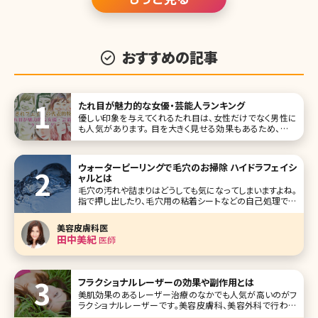
おすすめの記事
たれ目が魅力的な女優・芸能人ランキング
優しい印象を与えてくれるたれ目は、女性だけでなく男性に
も人気があります。 目を大きく見せる効果もあるため、若い
女性を中心にたれ目メイクが流行中。 今回は「たれ目が魅力
的な女優・芸能人」ランキングトップ10です! たれ目メイクの
参考にしてみて下さいね。 1位綾瀬はるか
ウォーターピーリングで毛穴のお掃除 ハイドラフェイシ
ャルとは
毛穴の汚れや詰まりはどうしても気になってしまいますよね。
指で押し出したり、毛穴用の粘着シートなどの自己処理で無
理に毛穴詰まりを解消しようとするとお肌を傷つけてしまっ
たり、負荷がかかることによって毛穴が広がってしまい目立
美容皮膚科医
ってしまうなどトラブルの原因となります。 ハイドラフェイシ
田中美紀
医師
ャルはピーリングの
フラクショナルレーザーの効果や副作用とは
美肌効果のあるレーザー治療のなかでも人気が高いのがフ
ラクショナルレーザーです。美容皮膚科、美容外科で行われ
るレーザーの治療はいくつか種類がありますが、フラクショナ