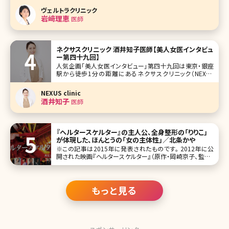
ルレーザーにはどのような特徴があるのでしょうか。ここでは
ヴェルトラクリニック
フラクショナルレーザーの基本的な知識から最新の施術情
岩﨑理恵
医師
報まで詳しくお伝えしていきます
ネクサスクリニック 酒井知子医師【美人女医インタビュ
ー第四十九回】
人気企画「美人女医インタビュー」第四十九回は東京・銀座
駅から徒歩1分の距離にあるネクサスクリニック（NEXUS
clinic）で院長を務める酒井知子（さかい ともこ）医師です。
管理栄養士から医師という異色の経歴をもつ酒井医師。女
NEXUS clinic
医ママとして日々施術と育児に奮闘しています。二重術、糸リ
酒井知子
医師
フトなど
『ヘルタースケルター』の主人公、全身整形の「りりこ」
が体現した、ほんとうの「女の主体性」／北条かや
※この記事は2015年に発表されたものです。 2012年に公
開された映画『ヘルタースケルター』（原作・岡崎京子、監督・
蜷川実花）は、同じ女として衝撃的だった。いわずとしれたス
トーリーは、全身整形のスター「りりこ」が、芸能界の頂点に
上り詰めるも、
もっと見る