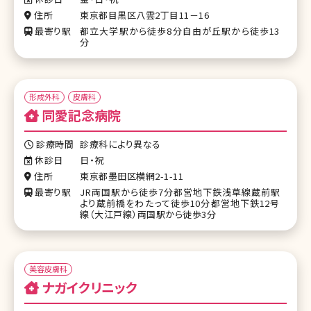
住所
東京都目黒区八雲2丁目11－16
最寄り駅
都立大学駅から徒歩8分自由が丘駅から徒歩13
分
形成外科
皮膚科
同愛記念病院
診療時間
診療科により異なる
休診日
日・祝
住所
東京都墨田区横網2-1-11
最寄り駅
JR両国駅から徒歩7分都営地下鉄浅草線蔵前駅
より蔵前橋をわたって徒歩10分都営地下鉄12号
線（大江戸線）両国駅から徒歩3分
美容皮膚科
ナガイクリニック