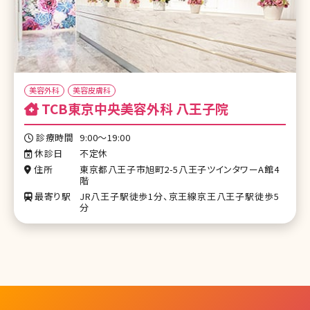
美容外科
美容皮膚科
TCB東京中央美容外科 八王子院
診療時間
9:00～19:00
休診日
不定休
住所
東京都八王子市旭町2-5八王子ツインタワーA館4
階
最寄り駅
JR八王子駅徒歩1分、京王線京王八王子駅徒歩5
分