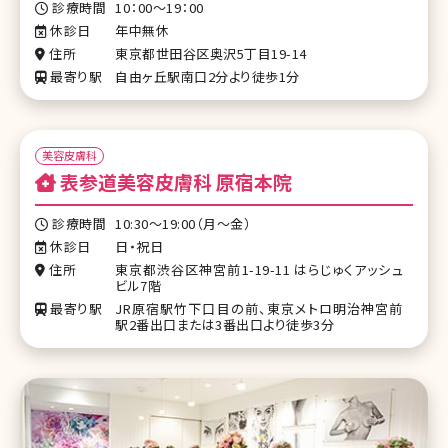
診療時間
10：00～19：00
休診日
年中無休
住所
東京都世田谷区奥沢5丁目19-14
最寄り駅
自由ヶ丘駅南口2分より徒歩1分
美容皮膚科
表参道美容皮膚科 原宿本院
診療時間
10:30〜19:00（月〜金）
休診日
日・祝日
住所
東京都渋谷区神宮前1-19-11 はらじゅくアッシュ
ビル7階
最寄り駅
JR原宿駅竹下口目の前、東京メトロ明治神宮前
駅2番出口または3番出口より徒歩3分