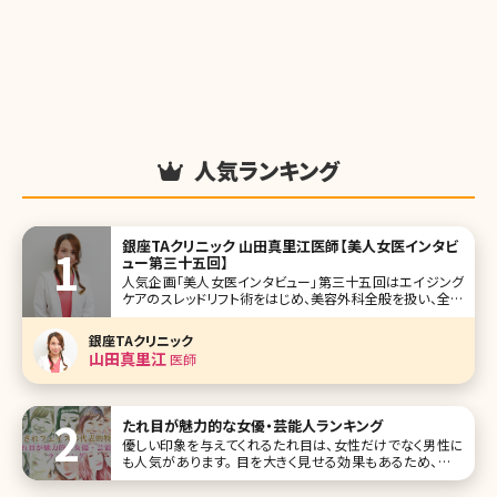
人気ランキング
銀座TAクリニック 山田真里江医師【美人女医インタビ
ュー第三十五回】
人気企画「美人女医インタビュー」第三十五回はエイジング
ケアのスレッドリフト術をはじめ、美容外科全般を扱い、全国
に4院を展開するTAクリニックグループの主要拠点、銀座TA
クリニックの山田真里江（やまだまりえ）先生です。 もともと
銀座TAクリニック
はニキビ肌に悩まされていて、美容皮膚科を訪れたのが、美
山田真里江
医師
容の医師をや
たれ目が魅力的な女優・芸能人ランキング
優しい印象を与えてくれるたれ目は、女性だけでなく男性に
も人気があります。 目を大きく見せる効果もあるため、若い
女性を中心にたれ目メイクが流行中。 今回は「たれ目が魅力
的な女優・芸能人」ランキングトップ10です! たれ目メイクの