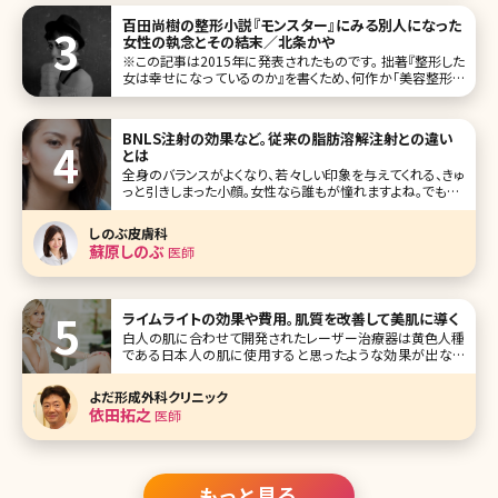
参考にしてみて下さいね。 1位綾瀬はるか
百田尚樹の整形小説『モンスター』にみる別人になった
女性の執念とその結末／北条かや
※この記事は2015年に発表されたものです。 拙著『整形した
女は幸せになっているのか』を書くため、何作か「美容整形も
の」の作品を読んだ。たいていは、もともと美しくなかった女
が、整形で美しくなった ”にもかかわらず” 不幸になるか、そ
れとも、一人の男の愛を手に入れてハッピーエンドを迎える
BNLS注射の効果など。従来の脂肪溶解注射との違い
か、そのいず
とは
全身のバランスがよくなり、若々しい印象を与えてくれる、きゅ
っと引きしまった小顔。女性なら誰もが憧れますよね。でも、リ
ンパマッサージやむくみ予防のケアを続けているのに、なか
なか顔が痩せないという方も多いのではないでしょうか。中
しのぶ皮膚科
には「痩せているけれど、顔には脂肪がついている」という方
蘇原しのぶ
医師
もいるかもしれません
ライムライトの効果や費用。肌質を改善して美肌に導く
白人の肌に合わせて開発されたレーザー治療器は黄色人種
である日本人の肌に使用すると思ったような効果が出ない
ことがありました。ライムライトは日本人の医師の協力の元、
開発された光治療器です。 これまでレーザーや光治療器で
よだ形成外科クリニック
は効果が弱かった
依田拓之
医師
もっと見る