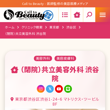
Call to Beauty - 医師監修の美容医療メディア
Search:
ホーム
クリニック検索
東京都
渋谷区
（閉院）共立美容外科 渋谷院
美容外科
美容皮膚科
（閉院）共立美容外科 渋谷
院
東京都渋谷区渋谷1-24−6 マトリクス・ツービル
8F