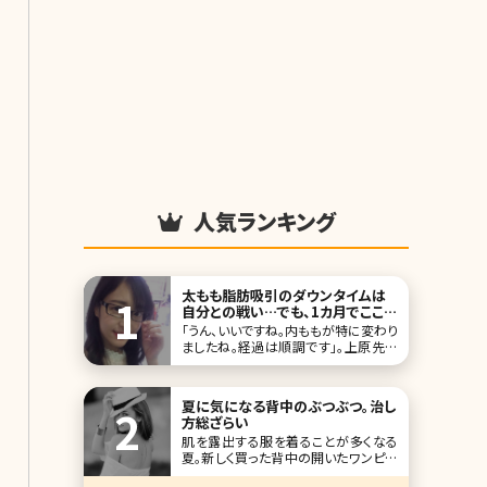
人気ランキング
太もも脂肪吸引のダウンタイムは
自分との戦い…でも、1カ月でここま
で細くなっていいの!?／北条かやの
「うん、いいですね。内ももが特に変わり
脂肪吸引（太もも、ふくらはぎ）体験
ましたね。経過は順調です」。上原先生
記
の声が満足そうだ。内ももとふくらはぎ
の脂肪吸引から1カ月。経過の写真撮
影と検診のため、私は湘南美容外科ク
夏に気になる背中のぶつぶつ。治し
リニックの両国院を訪ねていた。「まだ1
方総ざらい
カ月で、こんなに細くなっていいんです
肌を露出する服を着ることが多くなる
か?」「僕自身もちょっと驚きです。北条
夏。新しく買った背中の開いたワンピー
さんはもと
スやカットソーを着てみて、背中にぶつ