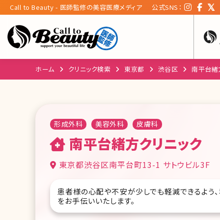
Call to Beauty - 医師監修の美容医療メディア
公式SNS：
ホーム
クリニック検索
東京都
渋谷区
南平台緒
形成外科
美容外科
皮膚科
南平台緒方クリニック
東京都渋谷区南平台町13-1 サトウビル3F
患者様の心配や不安が少しでも軽減できるよう
をお手伝いいたします。