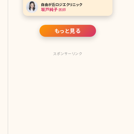
純子院長です。 大学は建築学科に入
自由が丘ロジエクリニック
り、そこから医学部を受け直したという
坂戸純子
医師
珍しい経歴。美容医療に対する並々な
らぬ熱い思いを語ってくれました。 ご自
身の結果がでた美容法を全公開!ワー
クライフバランス
もっと見る
スポンサーリンク