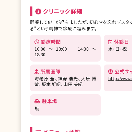
クリニック詳細
開業して8年が経ちましたが、初心＊を忘れずスタ
る”という精神で診療に臨みます。
診療時間
休診日
10:00～13:00 14:30～
水・日・祝
18:30
所属医師
公式サ
海老原 全
神野 浩光
大原 博
http://www
敏
坂本 好昭
山田 美紀
駐車場
無
メニュー・予約