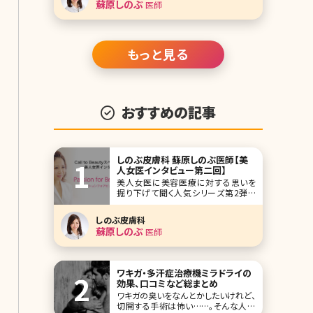
蘇原しのぶ
医師
穴をあけ、肌が持っている創傷治癒効
果によって肌のコンディシ
もっと見る
おすすめの記事
しのぶ皮膚科 蘇原しのぶ医師【美
人女医インタビュー第二回】
美人女医に美容医療に対する思いを
掘り下げて聞く人気シリーズ第2弾で
す。今回は皮膚科ひと筋で、白斑専門の
皮膚科の副院長を経て、東京港区三田
しのぶ皮膚科
（東京メトロ南北線、都営三田線白金高
蘇原しのぶ
医師
輪駅）で皮膚科・美容皮膚科を開業さ
れたしのぶ皮膚科院長の皮膚科医、蘇
原しのぶ先生です。 女性の「美」に貢献
したいという熱い気持
ワキガ・多汗症治療機ミラドライの
効果、口コミなど総まとめ
ワキガの臭いをなんとかしたいけれど、
切開する手術は怖い……。そんな人か