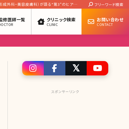
Search:
形成外科・美容皮膚科）が語る“第3”のヒアル
フリーワード検索
禍での美容医療、SNS論など
監修医師一覧
クリニック検索
お問い合わせ
DOCTOR
CLINIC
CONTACT
スポンサーリンク