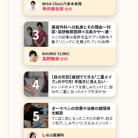
ぶつができていて慌ててしまった……そ
MiSA Clinic六本木本院
んな経験はありませんか?薄着の季節
寺井美佐栄
医師
になると背中は人目につきやすいもの
の普段、自分では目にすることが少な
く、お手入れ不足になりがちなパーツ
でもあります。ここで
美容外科への転身とその理由〜対
談・高野敏郎医師✕北条かや〜連載
「イケメン医師に会いたい!」
※この記事は高野先生がプリモ麻布十
番クリニックに在籍されていた当時の
記事です。 美容外科のドクターは、ふだ
ん何を考えているのだろう。CMに出て
KAUNIS CLINIC
くる先生たちは、爽やかな笑顔で私たち
高野敏郎
医師
を迎えてくれるけど、実際に何を思って
働いているのか、本当のところは見えて
こない。これまでのキャリアや、大切に
している理念
【目の形別】最短でできる「二重メイ
ク」のやり方! 手抜きに見えない旬
メイクを解説
トレンドのメイクを楽しみたいけど、自
分の二重に合ったメイク方法が分から
ないという悩みはありませんか?実は
二重には種類があり、奥二重・末広二
重・平行二重それぞれの魅力を活かし
ダーマペンの効果や治療の間隔等
たメイクのポイントがあります。自分の
を解説
二重に合わせたメイクをおさえないと、
でこぼこ状になったニキビの跡や、目立
雑誌のモデルのようなパッチリ可愛らし
つ毛穴、しみやシワ、たるみといったエ
い目元をつくるはず
イジングまで幅広い肌の悩みに対応で
きるのがダーマペンです。その名の通
しのぶ皮膚科
り、ペン状の器具を使って肌に小さな