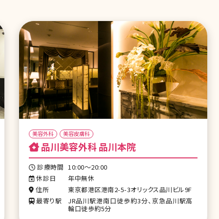
美容外科
美容皮膚科
品川美容外科 品川本院
診療時間
10:00～20:00
休診日
年中無休
住所
東京都港区港南2-5-3オリックス品川ビル9F
最寄り駅
JR品川駅港南口徒歩約3分、京急品川駅高
輪口徒歩約5分