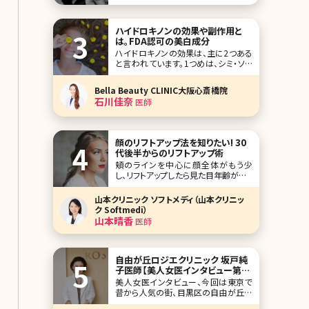
ら選ばれているワキガ手術がミラドライ
です。これまでワキガの治療はワキの下
を切開して、臭いのある汗を分泌するア
ハイドロキノンの効果や副作用と
ポクリン腺を除去することでしか根本
は。FDA認可の美白成分
的な解決にはなら
ハイドロキノンの効果は、主に2つある
と言われています。1つめは、シミ・ソバ
カスを薄くする効果が期待できること。
2つめは、シミ・ソバカスの原因となるメ
Bella Beauty CLINIC大阪心斎橋院
ラニン色素の合成を抑える働きがある
石川佳奈
医師
ことです。これら2つの効果について詳
しく説明するために、ま
顔のリフトアップ法を知りたい! 30
代後半からのリフトアップ術
頬のラインを中心に顔全体がもう少
し、リフトアップしたら見た目年齢がぐん
と若返るのに……。鏡を見ていて、そん
な風に思ったことはありませんか?エイ
山本クリニック ソフトメディ（山本クリニッ
ジングサインの中でもコスメやサプリメ
ク Softmedi）
ントなどで解消しにくい、たるみ。しかし
山本晴香
医師
現在では、さまざまな方法でたるみに
アプローチできるようになっています。
ここで最新の
自由が丘ロジエクリニック 坂戸純
子医師【美人女医インタビュー第二
十一回】
美人女医インタビュー、今回は東京で
昔から人気の街、目黒区の自由が丘に
ある自由が丘ロジエクリニックの坂戸