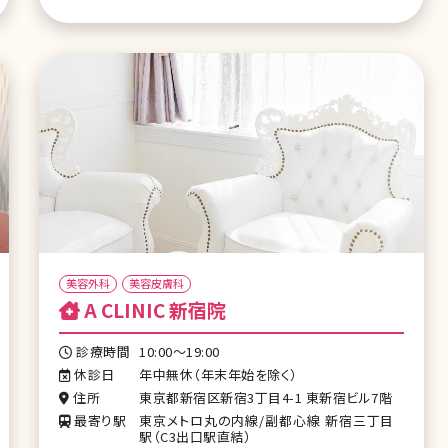
美容外科
美容皮膚科
A CLINIC 新宿院
診療時間
10:00～19:00
休診日
年中無休（年末年始を除く）
住所
東京都新宿区新宿3丁目4-1 東新宿ビル7階
最寄り駅
東京メトロ丸の内線/副都心線 新宿三丁目
駅（C3出口駅直結）