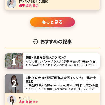
TANAKA SKIN CLINIC
方はピコレーザーというワードを聞いたこと
田中陽奈
医師
もっと見る
おすすめの記事
美白・色白な芸能人ランキング
女性の美しいイメージの大きな部分を占める「美白・色白」。
もちろんもともと色白というのはあるかもしれませんが、
日々のスキンケアの努力で変わってくる面も。今回は美白・色
白の女性芸能人を、ランキング形式で10人集めてみました。
女優、モデル、歌手などジャンルはさまざまです。 第1位早見
Clinic K 太田有紀医師【美人女医インタビュー第六十
あかり
三回】
人気企画「美人女医インタビュー」第六十三回は、東京・銀座
のクリニックK の太田有紀（おおた ゆき）先生です。 クリニッ
クKは、金児盛院長のもと、最新の韓流治療を取り入れ、お顔
のアンチエイジング治療をメインとしています。「愛の溢れる
Clinic K
クリニック」を掲げ、待合室は既存の美容クリニックとは一線
太田有紀
医師
を画す、