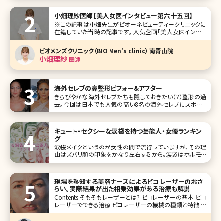
小畑理紗医師【美人女医インタビュー第六十五回】
※この記事は小畑先生がピオーネビューティークリニックに
在籍していた当時の記事です。 人気企画「美人女医インタビ
ュー」第六十五回は、東京・西新宿のピオーネビューティーク
リニック（Pione Beauty Clinic）の小畑理紗（おばた りさ）先
ビオメンズクリニック（BIO Men's clinic） 南青山院
生です。 ピオーネビューティークリニックは、お顔のた
小畑理紗
医師
海外セレブの鼻整形ビフォー&アフター
きらびやかな海外セレブたちも隠しておきたい（?）整形の過
去。今回は日本でも人気の高い8名の海外セレブにスポット
を当ててみました。その特徴はいずれも「鼻」。欧米特有の彫
りの深い顔立ちのセレブたちは、少しばかり存在感のある鼻
が気になるようで、整形といえばとにもかくにも「鼻」なんで
キュート・セクシーな涙袋を持つ芸能人・女優ランキン
す。 ジェニファー
グ
涙袋メイクというのが女性の間で流行っていますが、その理
由はズバリ顔の印象をかなり左右するから。涙袋はホルモン
タンクと呼ばれ、人相学的にもモテる女性のポイントとして
挙げられます。 芸能人もこの涙袋がある人が多く、その人な
らではの、かわいさやセクシーさの象徴になっているケース
現場を熟知する美容ナースによるピコレーザーのおさ
が多いです。今回は
らい。実際結果が出た相乗効果がある治療も解説
Contents そもそもレーザーとは? ピコレーザーの基本 ピコ
レーザーでできる治療 ピコレーザーの機械の種類と特徴 ピ
コレーザーと相乗効果のある治療 ピコレーザーのその他の
治療法 まとめ シミ治療や毛穴治療を検討されたことがある