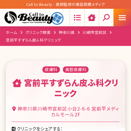
Call to Beauty - 医師監修の美容医療メディア
Search:
ホーム
クリニック検索
神奈川県
川崎市宮前区
宮前平すずらん皮ふ科クリニック
皮膚科
美容皮膚科
宮前平すずらん皮ふ科クリ
ニック
神奈川県川崎市宮前区小台2-6-6 宮前平メディ
カルモール2F
クリニックをシェアする：