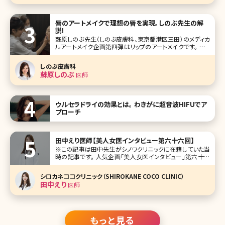
唇のアートメイクで理想の唇を実現。しのぶ先生の解
説!
蘇原しのぶ先生（しのぶ皮膚科、東京都港区三田）のメディカ
ルアートメイク企画第四弾はリップのアートメイクです。 ふっ
くらとしたセクシーな唇、赤ちゃんのようなくすみのないクリ
アな唇、口角が上がった華やかな唇。あなたの理想はどのよ
しのぶ皮膚科
うな唇ですか?アートメイクによって理想の唇、印象的な唇を
蘇原しのぶ
医師
手に入れませんか
ウルセラドライの効果とは。 わきがに超音波HIFUでア
プローチ
田中えり医師【美人女医インタビュー第六十六回】
※この記事は田中先生がシノワクリニックに在籍していた当
時の記事です。 人気企画「美人女医インタビュー」第六十六
回は、東京・神宮前のシノワクリニック（CHINOWA CLINIC）の
田中えり（たなか えり）先生です。 シノワクリニックは、渋谷と
シロカネココクリニック（SHIROKANE COCO CLINIC）
原宿（明治神宮前）の中間エリアに位置する美容外科・
田中えり
医師
もっと見る