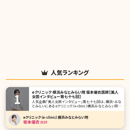
人気ランキング
eクリニック 横浜みなとみらい院 坂本優衣医師【美人
女医インタビュー第七十七回】
人気企画「美人女医インタビュー」第七十七回は、横浜・みな
とみらいにあるeクリニック（e-clinic）横浜みなとみらい院で
院長を務める坂本優衣（さかもとゆい）先生です。 eクリニッ
クは、円戸望統括院長が全国に展開する美容外科・美容皮
eクリニック（e-clinic）横浜みなとみらい院
膚科クリニック。 横浜みなとみらい院では全身麻酔設備を備
坂本優衣
医師
え