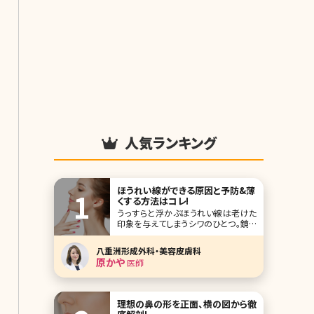
人気ランキング
ほうれい線ができる原因と予防&薄
くする方法はコレ!
うっすらと浮かぶほうれい線は老けた
印象を与えてしまうシワのひとつ。鏡を
覗いていてハッとした経験をお持ちの
方もいるのではないでしょうか。一度で
八重洲形成外科・美容皮膚科
きてしまったほうれい線を消すのは簡
原かや
医師
単ではありませんが、不可能とも言え
ません。ここでは気になるほうれい線を
薄くするいろいろな方法について詳しく
ご紹介します。 目
理想の鼻の形を正面、横の図から徹