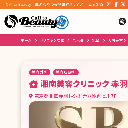
Call to Beauty - 医師監修の美容医療メディア
公式SNS：
ホーム
クリニック検索
東京都
北区
湘南美容ク
美容外科
美容皮膚科
湘南美容クリニック 赤
東京都北区赤羽1-9-3 赤羽駅前ビル7F