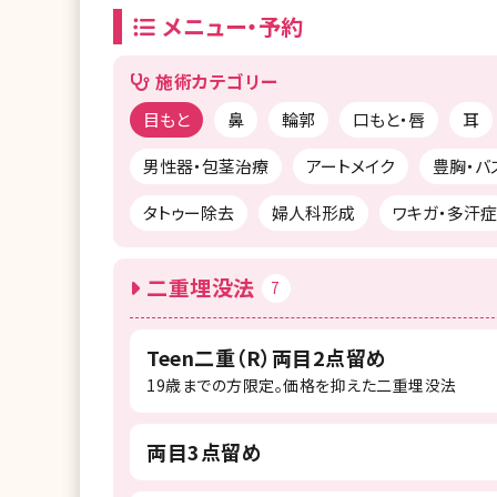
メニュー・予約
施術カテゴリー
目もと
鼻
輪郭
口もと・唇
耳
男性器・包茎治療
アートメイク
豊胸・バ
タトゥー除去
婦人科形成
ワキガ・多汗症
二重埋没法
7
Teen二重（R）両目2点留め
19歳までの方限定。価格を抑えた二重埋没法
両目3点留め