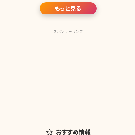
魅力的に映ったり、セクシーに見えた
り……。なかには、ホクロに憧れを抱
もっと見る
き、メイクで描き足す人まで!ここでは、
ホクロがセクシーな女性芸能人をお届
けします。
スポンサーリンク
おすすめ情報