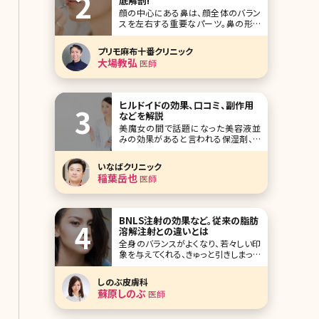
底解剖!
顔の中心にある鼻は、顔全体のバラン
スを左右する重要なパーツ。鼻の形を
整えるだけで、顔の印象が変わること
もあります。そんな鼻の黄金比率や、解
プリモ麻布十番クリニック
剖学の観点からみた理想の鼻の形に
大場教弘
医師
ついてご説明します。 理想的な鼻の形
をご存知ですか? 顔には美の黄金比率
があります。下のイラストを見てくださ
い。左側のイラ
ヒルドイドの効果、口コミ、副作用
などを解説
美魔女の間で話題になった美容液並
みの効果があると言われる保湿剤、ヒ
ルドイド。皮膚科で処方してもらえるの
で使ったことのある方も多いと思いま
いなばクリニック
すが、このヒルドイドが、一部保険適用
稲葉岳也
医師
外になる可能性が高まっています。そも
そも、ヒルドイドとはどんな薬なのでし
ょうか?また、保険適用外となると患者
さんにどんな影
BNLS注射の効果など。従来の脂肪
溶解注射との違いとは
全身のバランスがよくなり、若々しい印
象を与えてくれる、きゅっと引きしまった
小顔。女性なら誰もが憧れますよね。で
も、リンパマッサージやむくみ予防のケ
しのぶ皮膚科
アを続けているのに、なかなか顔が痩
蘇原しのぶ
医師
せないという方も多いのではないでし
ょうか。中には「痩せているけれど、顔に
は脂肪がついている」という方もいるか