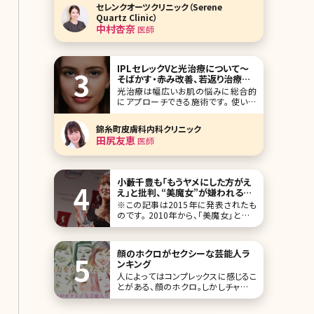
Quartz Clinic）で院長を務める中村杏
セレンクオーツクリニック（Serene
奈（なかむら あんな）先生です。 やわら
Quartz Clinic）
かな光が差し込む、ゆったりとした空間
中村杏奈
医師
で美しさも心も満たしてくれる「セレン
クオーツクリニック」。ク
IPLセレックVと光治療について〜
そばかす・赤み改善、若返り治療な
ど多様な効果〜
光治療は幅広いお肌の悩みに総合的
にアプローチできる施術です。 使い方
次第で様々な効果が期待できます。ま
た肝斑がある方は不用意に施術すると
錦糸町皮膚科内科クリニック
悪化するリスクもあります。光治療とは
田尻友恵
医師
どんなものか、効果や受けない方がい
い場合、セレックVという光治療機にフ
ォーカスして説明しています。どんな治
療か気になる方は是非
小藪千豊も「もうヤメにした方がえ
え」と批判、“美魔女”が嫌われる本
当の理由／北条かや
※この記事は2015年に発表されたも
のです。 2010年から、「美魔女」という
言葉を盛んに耳にするようになった。き
っかけは光文社の美容系ファッション
誌『美STORY』（現在は『美ST』に改題）
顔のホクロがセクシーな芸能人ラ
が開催した、「国民的美魔女コン
ンキング
人によってはコンプレックスに感じるこ
とがある、顔のホクロ。しかしチャーム
ポイントとし捉えている人も多くいま
す。ホクロがあることで、他人にはより