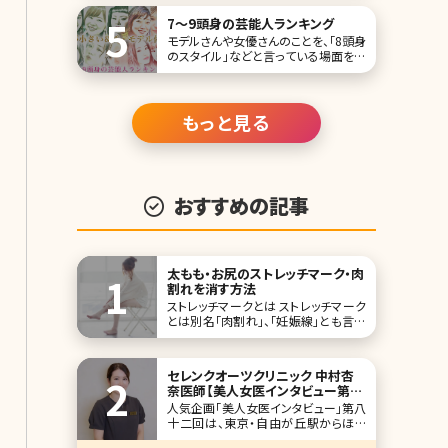
もしれません
7〜9頭身の芸能人ランキング
モデルさんや女優さんのことを、「8頭身
のスタイル」などと言っている場面を見
かけたことはありませんか?そもそも
「◯頭身」とは、顔の大きさと身長のバ
ランスを表したもので、丸に入る数字が
大きいほどスタイルが良く見えます。 頭
もっと見る
身が多いということはそれだけ顔が小
さいということ。顔を小さくして8頭身に
近
おすすめの記事
太もも・お尻のストレッチマーク・肉
割れを消す方法
ストレッチマークとは ストレッチマーク
とは別名「肉割れ」、「妊娠線」とも言わ
れています。 胸や腹部、お尻、二の腕、
太ももなどの皮下脂肪が多くあり、皮
膚が乾燥しやすい部分にできるひび割
セレンクオーツクリニック 中村杏
れのような線で、日本人の80%にみら
奈医師【美人女医インタビュー第八
れるともいわれています。幅は数ミリ程
十二回】
人気企画「美人女医インタビュー」第八
度で、大きなものになると長さは
十二回は、東京・自由が丘駅からほど
近いセレンクオーツクリニック（Serene